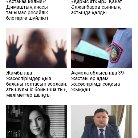
«Астанаға келме»:
«Қарғыс атқыр»: Қанат
Димаштың анасы
Әлжапбаров сынның
танымал ресейлік
астында қалды
блогерге шүйлікті
Жамбылда
Ақмола облысында 39
жасөспірімдер қыз
жастағы ер адам
баланы топтасып зорлаған:
жасөспірімді соққыға
атышулы іс бойынша тың
жыққан
мәліметтер шықты