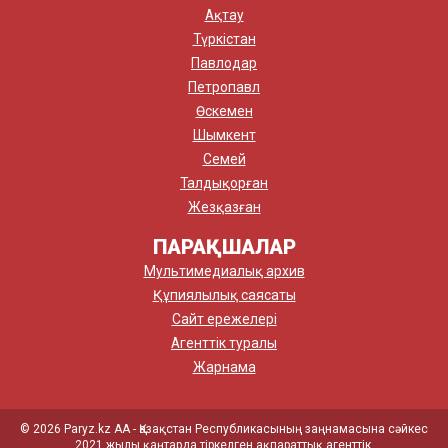
Ақтау
Түркістан
Павлодар
Петропавл
Өскемен
Шымкент
Семей
Талдықорған
Жезқазған
ПАРАҚШАЛАР
Мультимедиалық архив
Құпиялылық саясаты
Сайт ережелері
Агенттік туралы
Жарнама
© 2026 Paryz.kz АА - Қазақстан Республикасының заңнамасына сәйкес
2021 жылы қаңтарда тіркелген ақпараттық агенттік.