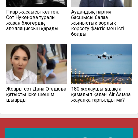
Пиар жасағысы келген:
Аудандық партия
Сот Нукенова туралы
басшысы балаға
жазған блогердің
жыныстық зорлық
апелляциясын қарады
көрсету фактісімен істі
болды
Жоғарғы сот Дана Әтешова
180 жолаушы ұшақта
қатысты іске шешім
қамалып қалған: Air Astana
шығарды
жауапқа тартылды ма?