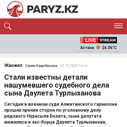
ЭКСКЛЮЗИВ
САЯСАТ
Астана
26.06°C
САЙЛАУ-2026
ЭКОНОМИКА
ҚОҒАМ
ОҚИҒА
Жанжал
Сания Каирбекова
05.10.2023 14:10
СҰХБАТ
Стали известны детали
News
нашумевшего судебного дела
сына Даулета Турлыханова
Сегодня в военном суде Алматинского гарнизона
прошли прения сторон по уголовному делу
рядового Нурасыла Болата, сына депутата
мажилиса и экс-борца Даулета Турлыханова,