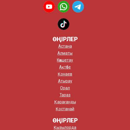
ӨҢІРЛЕР
Астана
Алматы
Көкшетау
Ақтөбе
Қонаев
Атырау
Орал
Тараз
Қарағанды
Қостанай
ӨҢІРЛЕР
Қызылорда