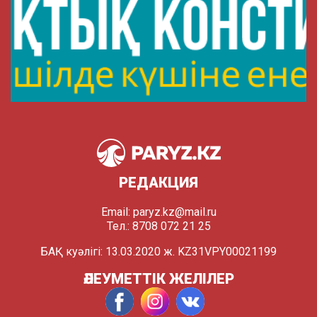
РЕДАКЦИЯ
Email:
paryz.kz@mail.ru
Тел.: 8708 072 21 25
БАҚ куәлігі: 13.03.2020 ж. KZ31VPY00021199
ӘЛЕУМЕТТІК ЖЕЛІЛЕР