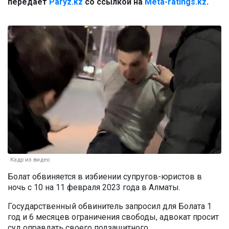
передает
Paryz.kz
со ссылкой на
Meta-ratings.kz
.
Кадр из видео
Болат обвиняется в избиении супругов-юристов в
ночь с 10 на 11 февраля 2023 года в Алматы.
Государственный обвинитель запросил для Болата 1
год и 6 месяцев ограничения свободы, адвокат просит
суд оправдать своего подзащитного.