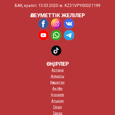
БАҚ куәлігі: 13.03.2020 ж. KZ31VPY00021199
ӘЛЕУМЕТТІК ЖЕЛІЛЕР
ӨҢІРЛЕР
Астана
Алматы
Көкшетау
Ақтөбе
Қонаев
Атырау
Орал
Тараз