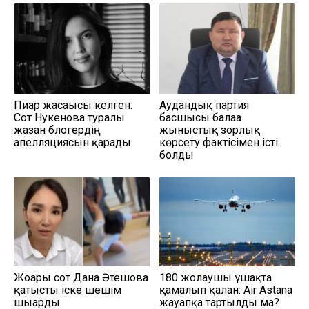
Пиар жасағысы келген:
Аудандық партия
Сот Нукенова туралы
басшысы балаға
жазған блогердің
жыныстық зорлық
апелляциясын қарады
көрсету фактісімен істі
болды
Жоғарғы сот Дана Әтешова
180 жолаушы ұшақта
қатысты іске шешім
қамалып қалған: Air Astana
шығарды
жауапқа тартылды ма?