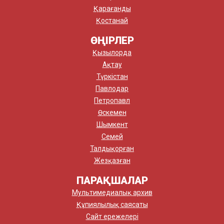
Қарағанды
Қостанай
ӨҢІРЛЕР
Қызылорда
Ақтау
Түркістан
Павлодар
Петропавл
Өскемен
Шымкент
Семей
Талдықорған
Жезқазған
ПАРАҚШАЛАР
Мультимедиалық архив
Құпиялылық саясаты
Сайт ережелері