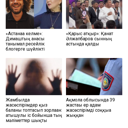
«Астанаға келме»:
«Қарғыс атқыр»: Қанат
Димаштың анасы
Әлжапбаров сынның
танымал ресейлік
астында қалды
блогерге шүйлікті
Жамбылда
Ақмола облысында 39
жасөспірімдер қыз
жастағы ер адам
баланы топтасып зорлаған:
жасөспірімді соққыға
атышулы іс бойынша тың
жыққан
мәліметтер шықты