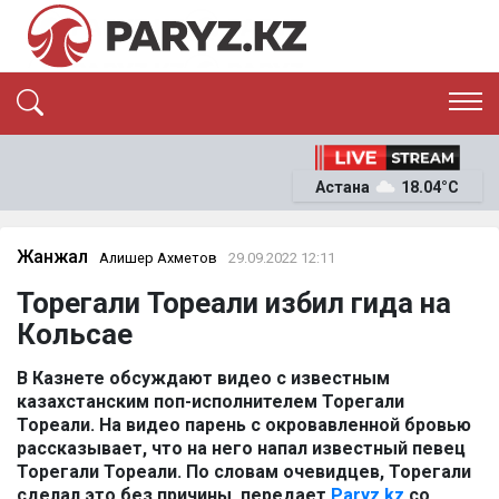
ЭКСКЛЮЗИВ
САЯСАТ
Астана
18.04°C
САЙЛАУ-2026
ЭКОНОМИКА
ҚОҒАМ
ОҚИҒА
Жанжал
Алишер Ахметов
29.09.2022 12:11
СҰХБАТ
Торегали Тореали избил гида на
News
Кольсае
В Казнете обсуждают видео с известным
казахстанским поп-исполнителем Торегали
Тореали. На видео парень с окровавленной бровью
рассказывает, что на него напал известный певец
Торегали Тореали. По словам очевидцев, Торегали
сделал это без причины, передает
Paryz.kz
со