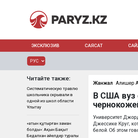
ЭКСКЛЮЗИВ
САЯСАТ
САЙ
Читайте также:
Жанжал
Алишер 
Систематическую травлю
В США вуз
школьника скрывали в
одной из школ области
чернокоже
Ұлытау
Университет Джор
«Қатын құтырған заман
Джессике Круг, ко
болды»: Ақын Бақыт
белой. Об этом гов
Бедалхан әйелдер туралы