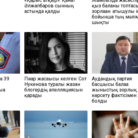
«Қарғыс атқыр»: Қанат
Жамбылда жасөспі
Әлжапбаров сынның
қыз баланы топтас
астында қалды
зорлаған: атышулы і
бойынша тың мәлі
шықты
а 39
Пиар жасағысы келген: Сот
Аудандық партия
Нукенова туралы жазған
басшысы балаға
ыға
блогердің апелляциясын
жыныстық зорлық
қарады
көрсету фактісімен і
болды