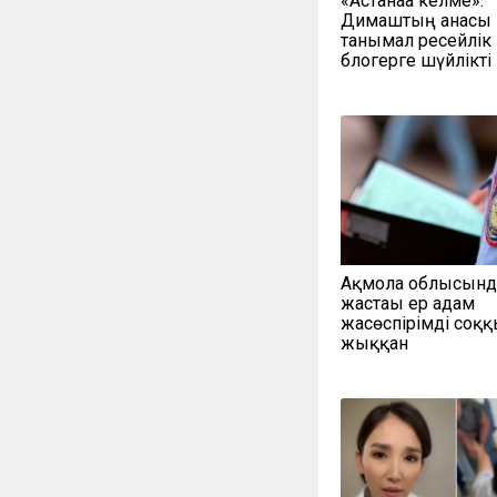
«Астанаға келме»:
Димаштың анасы
танымал ресейлік
блогерге шүйлікті
Ақмола облысынд
жастағы ер адам
жасөспірімді соққ
жыққан