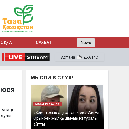
ОҚИҒА
СҰХБАТ
News
Астана
25.61°C
МЫСЛИ В СЛУХ!
уюся
МЫСЛИ ВСЛУХ!
льнице
«Қария толық ақталған жоқ»: Айгүл
удучи
Орынбек жылқышының ісі туралы
айтты