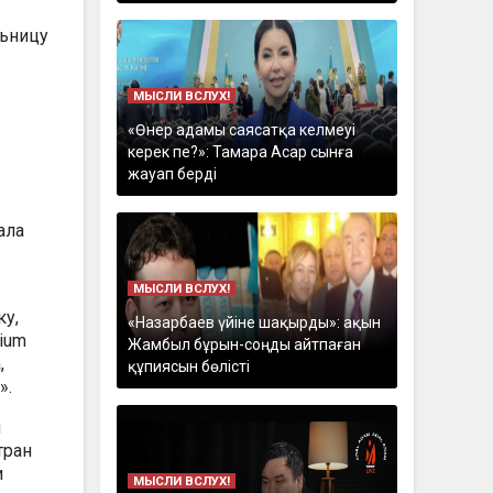
МЫСЛИ ВСЛУХ!
«Өнер адамы саясатқа келмеуі
керек пе?»: Тамара Асар сынға
жауап берді
ала
МЫСЛИ ВСЛУХ!
ку,
«Назарбаев үйіне шақырды»: ақын
ium
Жамбыл бұрын-соңды айтпаған
,
құпиясын бөлісті
».
й
тран
и
МЫСЛИ ВСЛУХ!