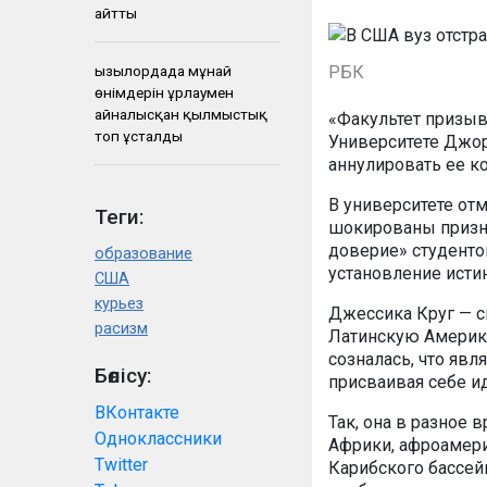
айтты
Қызылордада мұнай
РБК
өнімдерін ұрлаумен
айналысқан қылмыстық
«Факультет призыв
топ ұсталды
Университете Джор
аннулировать ее ко
В университете отм
Теги:
шокированы призна
доверие» студенто
образование
установление исти
США
курьез
Джессика Круг — с
расизм
Латинскую Америку
созналась, что явл
Бөлісу:
присваивая себе ид
ВКонтакте
Так, она в разное
Одноклассники
Африки, афроамери
Twitter
Карибского бассейн