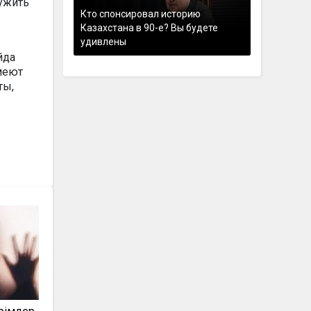
лужить
Кто спонсировал историю
Казахстана в 90-е? Вы будете
удивлены
йда
меют
ты,