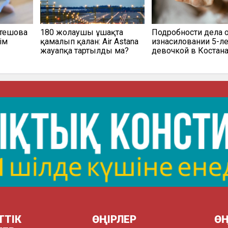
Әтешова
180 жолаушы ұшақта
Подробности дела 
ім
қамалып қалған: Air Astana
изнасиловании 5-л
жауапқа тартылды ма?
девочкой в Костан
ТТІК
ӨҢІРЛЕР
ӨҢ