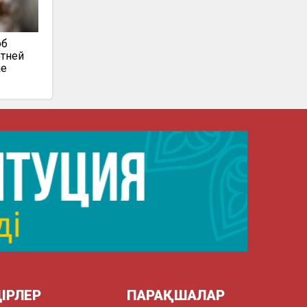
об
етней
ае
ІРЛЕР
ПАРАҚШАЛАР