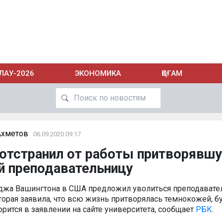
ЛАУ-2026
ЭКОНОМИКА
ҚОҒАМ
Ахметов
06.09.2020 09:17
 отстранил от работы притворявш
й преподавательницу
джа Вашингтона в США предложил уволиться преподавате
торая заявила, что всю жизнь притворялась темнокожей, б
орится в заявлении на сайте университета, сообщает
РБК
.