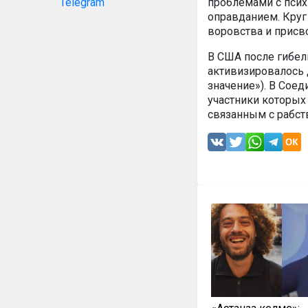
Telegram
проблемами с псих
оправданием. Круг
воровства и присв
В США после гибе
активизировалось 
значение»). В Сое
участники которых
связанным с рабст