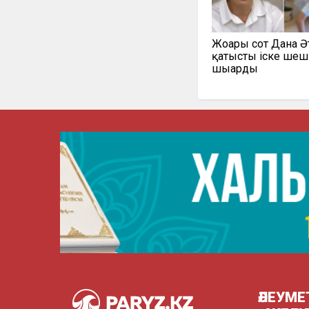
Жоғарғы сот Дана 
қатысты іске шеш
шығарды
ӘЛЕУМЕ