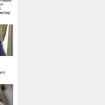
рімдер
ып
с
меттер
сті