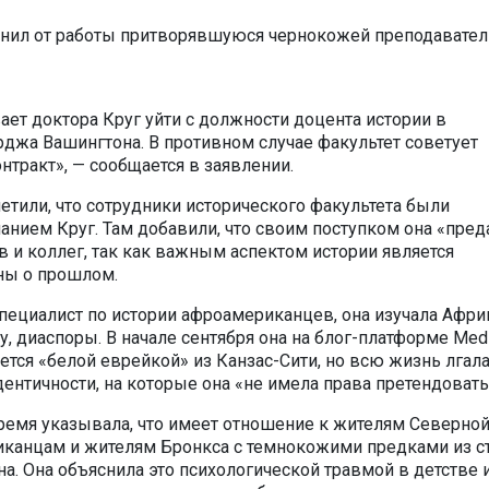
ает доктора Круг уйти c должности доцента истории в
джа Вашингтона. В противном случае факультет советует
нтракт», — сообщается в заявлении.
етили, что сотрудники исторического факультета были
нием Круг. Там добавили, что своим поступком она «пред
в и коллег, так как важным аспектом истории является
ны о прошлом.
пециалист по истории афроамериканцев, она изучала Афри
, диаспоры. В начале сентября она на блог-платформе Med
яется «белой еврейкой» из Канзас-Сити, но всю жизнь лгала
ентичности, на которые она «не имела права претендовать
 время указывала, что имеет отношение к жителям Северно
канцам и жителям Бронкса с темнокожими предками из с
а. Она объяснила это психологической травмой в детстве 