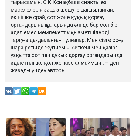
тырысамын. С.Қ.Қонақбаев сияқты өз
мәселелерін заңсыз шешуге дағдыланған,
өкінішке орай, сот және құқық қорғау
органдарының қатарында әлі де бар сол бір
адал емес мемлекеттік қызметшілерді
тартуға дағдыланған тұлғалар. Мен сізге соңғы
шара ретінде жүгінемін, өйткені мен қазіргі
уақытта сот пен құқық қорғау органдарында
әділеттілікке қол жеткізе алмаймын!, – деп
жазады үндеу авторы.