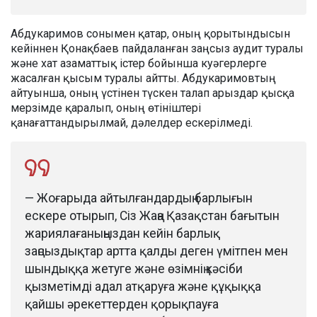
Абдукаримов сонымен қатар, оның қорытындысын
кейіннен Қонақбаев пайдаланған заңсыз аудит туралы
және хат азаматтық істер бойынша куәгерлерге
жасалған қысым туралы айтты. Абдукаримовтың
айтуынша, оның үстінен түскен талап арыздар қысқа
мерзімде қаралып, оның өтініштері
қанағаттандырылмай, дәлелдер ескерілмеді.
— Жоғарыда айтылғандардың барлығын
ескере отырып, Сіз Жаңа Қазақстан бағытын
жариялағаныңыздан кейін барлық
заңсыздықтар артта қалды деген үмітпен мен
шындыққа жетуге және өзімнің кәсіби
қызметімді адал атқаруға және құқыққа
қайшы әрекеттерден қорықпауға