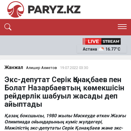
ЭКСКЛЮЗИВ
САЯСАТ
Астана
16.77°C
САЙЛАУ-2026
ЭКОНОМИКА
ҚОҒАМ
ОҚИҒА
Жанжал
Алишер Ахметов
19.07.2022 03:30
СҰХБАТ
Экс-депутат Серік Қонақбаев пен
News
Болат Назарбаевтың көмекшісін
рейдерлік шабуыл жасады деп
айыптады
Қазақ боксшысы, 1980 жылы Мәскеуде өткен Жазғы
Олимпиада ойындарының күміс жүлдегері,
Мәжілістің экс-депутаты Серік Қонақбаев және экс-