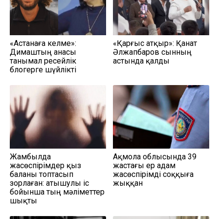
«Астанаға келме»:
«Қарғыс атқыр»: Қанат
Димаштың анасы
Әлжапбаров сынның
танымал ресейлік
астында қалды
блогерге шүйлікті
Жамбылда
Ақмола облысында 39
жасөспірімдер қыз
жастағы ер адам
баланы топтасып
жасөспірімді соққыға
зорлаған: атышулы іс
жыққан
бойынша тың мәліметтер
шықты