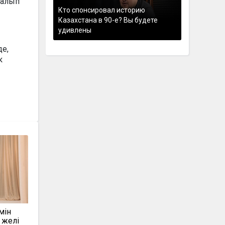
 алып
Кто спонсировал историю
Казахстана в 90-е? Вы будете
удивлены
де,
к
мін
 желі