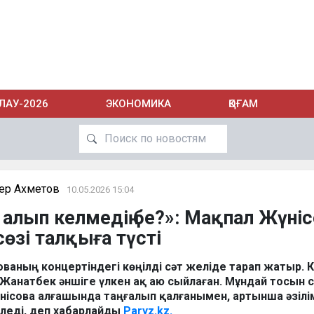
ЛАУ-2026
ЭКОНОМИКА
ҚОҒАМ
ер Ахметов
10.05.2026 15:04
к алып келмедің бе?»: Мақпал Жүні
сөзі талқыға түсті
ованың концертіндегі көңілді сәт желіде тарап жатыр. 
Жанатбек әншіге үлкен ақ аю сыйлаған. Мұндай тосын
нісова алғашында таңғалып қалғанымен, артынша әзілі
өледі, деп хабарлайды
Paryz.kz.