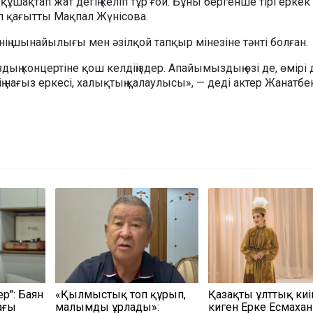
құшақтап жат дегің келіп тұр ғой. Бұны бергенше тірі еркек
еп қағытты Мақпал Жүнісова.
ің шынайылығы мен әзілқой тапқыр мінезіне тәнті болған.
ң концертіне қош келдіңіздер. Апайымыздың өзі де, өмірі 
ің нағыз еркесі, халықтың қалаулысы», — деді актер Жанатбе
ер": Баян
«Қылмыстық топ құрып,
Қазақтың ұлттық киі
ағы
малымды ұрлады»:
киген Ерке Есмахан