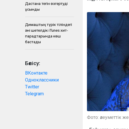
Дастанға тегін өзгертуді
ұсынды
Димаштың түрік тіліндегі
әні шетелдік iTunes хит-
парадтарында көш
бастады
Бөлісу:
ВКонтакте
Одноклассники
Twitter
Telegram
Фото: әлеуметтік ж