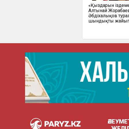
«Қыздарын іздеме
Алтынай Жорабаев
Әбдіхалықов тура
шындықты жайып
ӘЛЕУМЕ
ЖЕЛІ