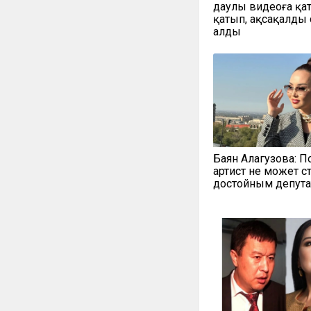
даулы видеоға қа
қатып, ақсақалды
алды
Баян Алагузова: П
артист не может с
достойным депут