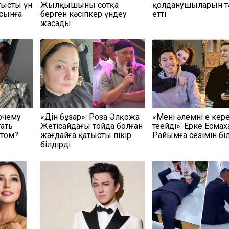
тысты үн
Жылқышыны сотқа
қолданушыларын тә
 сынға
берген кәсіпкер үндеу
етті
жасады
очему
«Дін бұзар»: Роза Әлқожа
«Мені әлемнің ең кер
тать
Жетісайдағы тойда болған
теңейді»: Ерке Есмах
атом?
жағдайға қатысты пікір
Райымға сезімін біл
білдірді