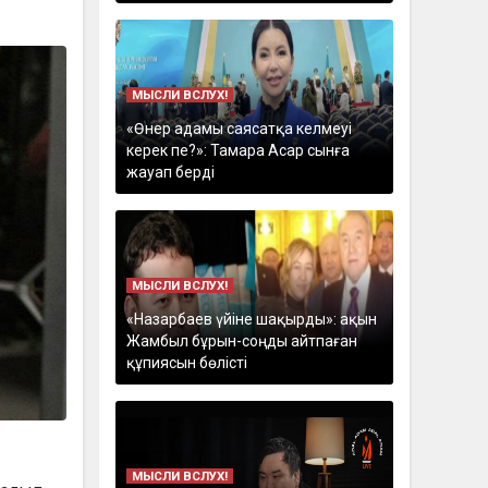
МЫСЛИ ВСЛУХ!
«Өнер адамы саясатқа келмеуі
керек пе?»: Тамара Асар сынға
жауап берді
МЫСЛИ ВСЛУХ!
«Назарбаев үйіне шақырды»: ақын
Жамбыл бұрын-соңды айтпаған
құпиясын бөлісті
МЫСЛИ ВСЛУХ!