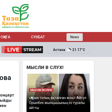
ОҚИҒА
СҰХБАТ
News
Астана
21.17°C
МЫСЛИ В СЛУХ!
сова
МЫСЛИ ВСЛУХ!
Концерт
«Қария толық ақталған жоқ»: Айгүл
 сыйды
Орынбек жылқышының ісі туралы
мен
айтты