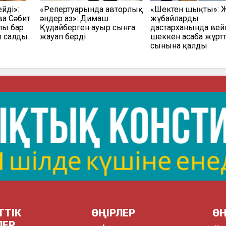
йді»:
«Репертуарында авторлық
«Шектен шықты»: 
а Сәбит
әндер аз»: Димаш
жұбайлардың
лы бар
Құдайберген ауыр сынға
дастарханында вей
 салды
жауап берді
шеккен асаба жұртт
сынына қалды
ТТІК
ӨҢІРЛЕР
ӨҢ
ЛЕР