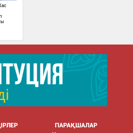
Жас
п
ың
ІРЛЕР
ПАРАҚШАЛАР