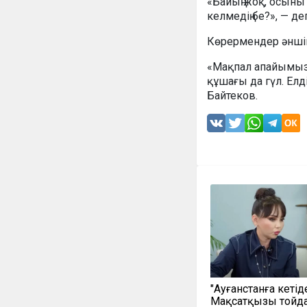
«Байың жоқ, осыны 
келмедің бе?», — д
Көрермендер әншін
«Мақпал апайымызды
құшағы да гүл. Елд
Байтеков.
"Ауғанстанға кетіңд
Мақсатқызы тойд