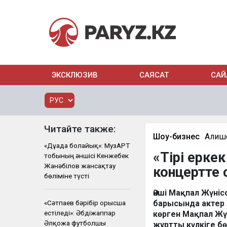
ЭКСКЛЮЗИВ
САЯСАТ
САЙ
Читайте также:
Шоу-бизнес
Алиш
«Дұғада болайық»: МузАРТ
«Тірі ерке
тобының әншісі Кенжебек
Жанәбілов жансақтау
концертте 
бөліміне түсті
Әнші Мақпал Жүніс
«Сәтпаев бәрібір орысша
барысында актер 
естіледі»: Әбдіжаппар
көрген Мақпал Жү
Әлқожа футболшы
жұртты күлкіге б