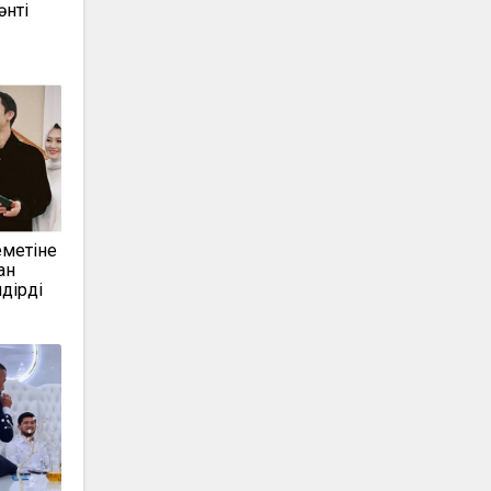
нті
еметіне
ан
дірді