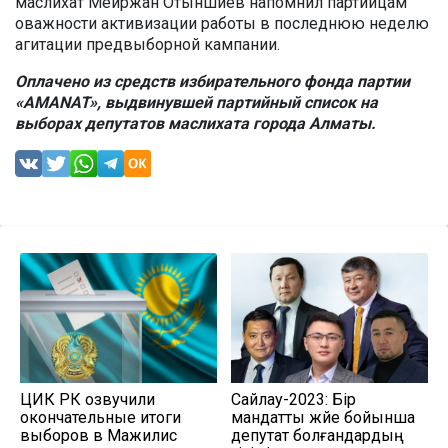
маслихат Мейржан Отыншиев напомнил партийцам
оважности активизации работы в последнюю неделю
агитации предвыборной кампании.
Оплачено из средств избирательного фонда партии
«AMANAT», выдвинувшей партийный список на
выборах депутатов маслихата города Алматы.
ЦИК РК озвучили
Сайлау-2023: Бір
окончательные итоги
мандатты жүйе бойынша
выборов в Мажилис
депутат болғандардың