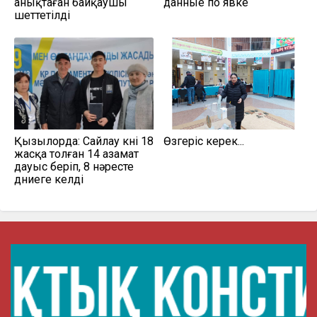
анықтаған байқаушы
данные по явке
шеттетілді
Қызылорда: Сайлау күні 18
Өзгеріс керек...
жасқа толған 14 азамат
дауыс беріп, 8 нәресте
дүниеге келді