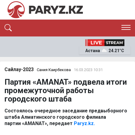
ЭКСКЛЮЗИВ
САЯСАТ
Астана
24.21°C
САЙЛАУ-2026
ЭКОНОМИКА
ҚОҒАМ
ОҚИҒА
Сайлау-2023
Сания Каирбекова
16.03.2023 10:31
СҰХБАТ
Партия «AMANAT» подвела итоги
News
промежуточной работы
городского штаба
Состоялось очередное заседание предвыборного
штаба Алматинского городского филиала
партии «AMANAT», передает
Paryz.kz.