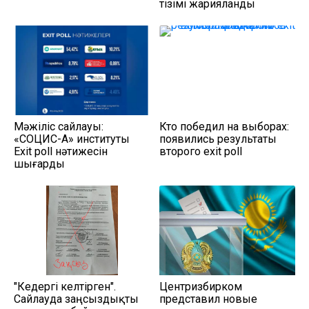
тізімі жарияланды
Мәжіліс сайлауы:
Кто победил на выборах:
«СОЦИС-А» институты
появились результаты
Еxit poll нәтижесін
второго exit poll
шығарды
"Кедергі келтірген".
Центризбирком
Сайлауда заңсыздықты
представил новые