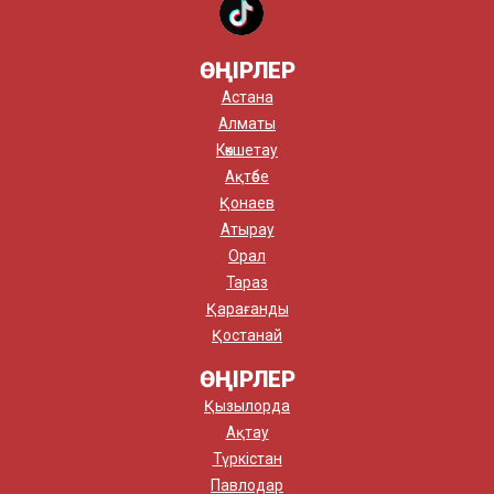
ӨҢІРЛЕР
Астана
Алматы
Көкшетау
Ақтөбе
Қонаев
Атырау
Орал
Тараз
Қарағанды
Қостанай
ӨҢІРЛЕР
Қызылорда
Ақтау
Түркістан
Павлодар