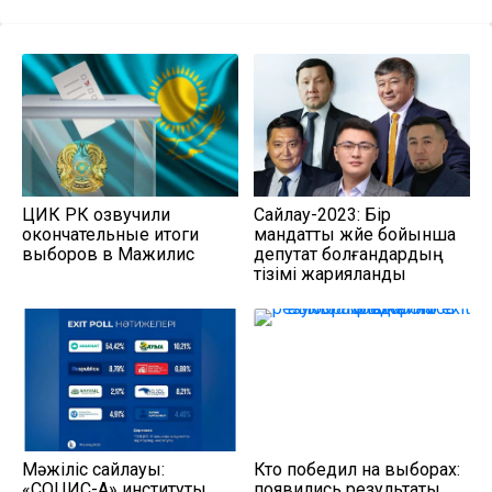
ЦИК РК озвучили
Сайлау-2023: Бір
окончательные итоги
мандатты жүйе бойынша
выборов в Мажилис
депутат болғандардың
тізімі жарияланды
Мәжіліс сайлауы:
Кто победил на выборах:
«СОЦИС-А» институты
появились результаты