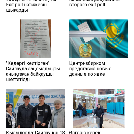
Еxit poll нәтижесін
второго exit poll
шығарды
"Кедергі келтірген".
Центризбирком
Сайлауда заңсыздықты
представил новые
анықтаған байқаушы
данные по явке
шеттетілді
Қызылорда: Сайлау күні 18
Өзгеріс керек...