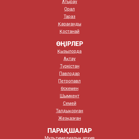
Атырау
Орал
Тараз
Қарағанды
Қостанай
ӨҢІРЛЕР
Қызылорда
Ақтау
Түркістан
Павлодар
Петропавл
Өскемен
Шымкент
Семей
Талдықорған
Жезқазған
ПАРАҚШАЛАР
Мультимедиалық архив