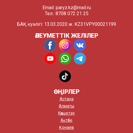
Email:
paryz.kz@mail.ru
Тел.: 8708 072 21 25
БАҚ куәлігі: 13.03.2020 ж. KZ31VPY00021199
ӘЛЕУМЕТТІК ЖЕЛІЛЕР
ӨҢІРЛЕР
Астана
Алматы
Көкшетау
Ақтөбе
Қонаев