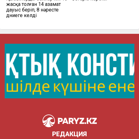
жасқа толған 14 азамат
дауыс беріп, 8 нәресте
дүниеге келді
РЕДАКЦИЯ