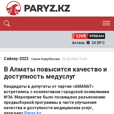
ЭКСКЛЮЗИВ
САЯСАТ
Астана
24.09°C
САЙЛАУ-2026
ЭКОНОМИКА
ҚОҒАМ
ОҚИҒА
Сайлау-2023
Сания Каирбекова
22.02.2023 13:20
СҰХБАТ
В Алматы повысится качество и
News
доступность медуслуг
Кандидаты в депутаты от партии «AMANAT»
встретились с коллективом городской поликлиники
№36. Мероприятие было посвящено разъяснению
предвыборной программы в части улучшения
качества и доступности медицинских услуг,
передает
Paryz.kz.