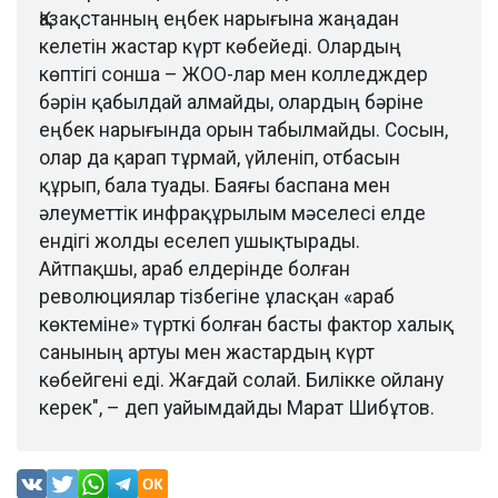
Қазақстанның еңбек нарығына жаңадан
келетін жастар күрт көбейеді. Олардың
көптігі сонша – ЖОО-лар мен колледждер
бәрін қабылдай алмайды, олардың бәріне
еңбек нарығында орын табылмайды. Сосын,
олар да қарап тұрмай, үйленіп, отбасын
құрып, бала туады. Баяғы баспана мен
әлеуметтік инфрақұрылым мәселесі елде
ендігі жолды еселеп ушықтырады.
Айтпақшы, араб елдерінде болған
революциялар тізбегіне ұласқан «араб
көктеміне» түрткі болған басты фактор халық
санының артуы мен жастардың күрт
көбейгені еді. Жағдай солай. Билікке ойлану
керек", – деп уайымдайды Марат Шибұтов.