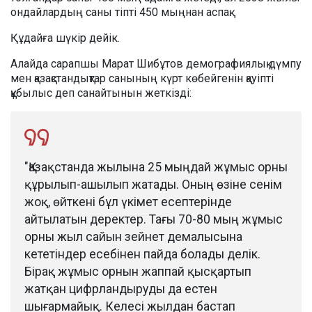
ондайлардың саны тіпті 450 мыңнан аспақ.
Құдайға шүкір дейік.
Алайда сарапшы Марат Шибұтов демографиялық дүмпу
мен қазақстандықтар санының күрт көбейгенін қауіпті
құбылыс деп санайтынын жеткізді:
"Қазақстанда жылына 25 мыңдай жұмыс орны
құрылып-ашылып жатады. Оның өзіне сенім
жоқ, өйткені бұл үкімет есептерінде
айтылатын деректер. Тағы 70-80 мың жұмыс
орны жыл сайын зейнет демалысына
кететіндер есебінен пайда болады делік.
Бірақ жұмыс орнын жаппай қысқартып
жатқан цифрландыруды да естен
шығармайық. Келесі жылдан бастап