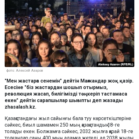
фото: Алексей Азаров
"Мен жастарға сенемін" дейтін Мағжандар жоқ қазір.
Есесіне "біз жастардан шошып отырмыз,
революция жасап, билігімізді төңкеріп тастамаса
екен" дейтін сарапшылар шығыпты деп жазады
zhasalash.kz.
Қазақстандағы жыл сайынғы бала туу көрсеткіштеріне
сәйкес, биыл шамамен 250 мың қазақстандық 18-ге
толады екен. Болжамға сәйкес, 2032 жылға қарай 18-ге
толғандар саны 400 мың адамға жетеді, ал 2038 жылы