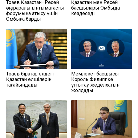
Тоқаев Қазақстан–Ресей
Қазақстан мен Ресей
өңіраралық ынтымақтастық
басшылары Омбыда
форумына қатысу үшін
кездеседі
Омбыға барды
Тоқаев бірқатар елдегі
Мемлекет басшысы
Қазақстан елшілерін
Король Филиппке
тағайындады
құттықтау жеделхатын
жолдады