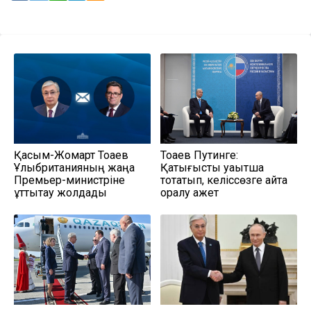
Қасым-Жомарт Тоқаев
Тоқаев Путинге:
Ұлыбританияның жаңа
Қақтығысты уақытша
Премьер-министріне
тоқтатып, келіссөзге қайта
құттықтау жолдады
оралу қажет