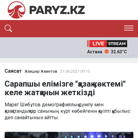
ЭКСКЛЮЗИВ
САЯСАТ
Астана
32.63°C
САЙЛАУ-2026
ЭКОНОМИКА
ҚОҒАМ
ОҚИҒА
Саясат
Алишер Ахметов
21.06.2021 09:15
СҰХБАТ
Сарапшы елімізге "қазақ көктемі"
News
келе жатқанын жеткізді
Марат Шибұтов демографиялық дүмпу мен
қазақстандықтар санының күрт көбейгенін қауіпті құбылыс
деп санайтынын айтты.