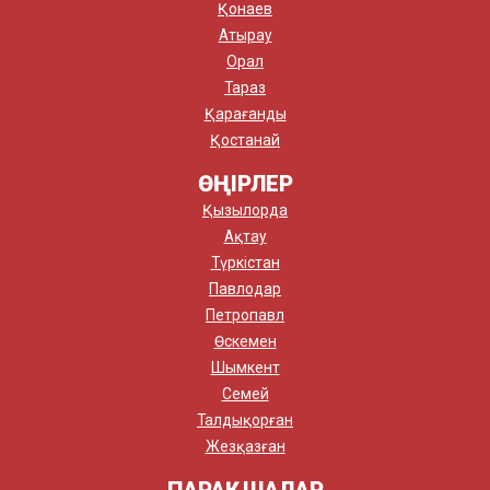
Қонаев
Атырау
Орал
Тараз
Қарағанды
Қостанай
ӨҢІРЛЕР
Қызылорда
Ақтау
Түркістан
Павлодар
Петропавл
Өскемен
Шымкент
Семей
Талдықорған
Жезқазған