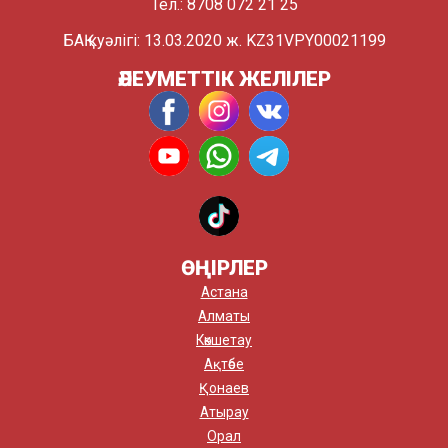
Тел.: 8708 072 21 25
БАҚ куәлігі: 13.03.2020 ж. KZ31VPY00021199
ӘЛЕУМЕТТІК ЖЕЛІЛЕР
ӨҢІРЛЕР
Астана
Алматы
Көкшетау
Ақтөбе
Қонаев
Атырау
Орал