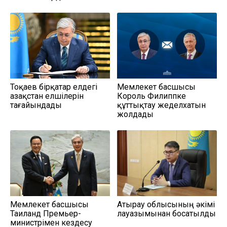
Тоқаев бірқатар елдегі
Мемлекет басшысы
Қазақстан елшілерін
Король Филиппке
тағайындады
құттықтау жеделхатын
жолдады
Мемлекет басшысы
Атырау облысының әкімі
Таиланд Премьер-
лауазымынан босатылды
министрімен кездесу