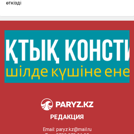
өткізді
РЕДАКЦИЯ
Email:
paryz.kz@mail.ru