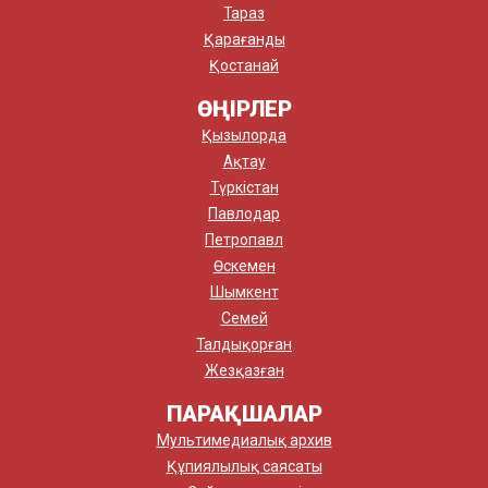
Тараз
Қарағанды
Қостанай
ӨҢІРЛЕР
Қызылорда
Ақтау
Түркістан
Павлодар
Петропавл
Өскемен
Шымкент
Семей
Талдықорған
Жезқазған
ПАРАҚШАЛАР
Мультимедиалық архив
Құпиялылық саясаты