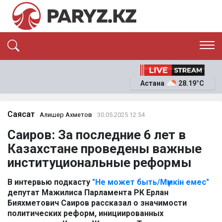
ЭКСКЛЮЗИВ
САЯСАТ
Астана
28.19°C
САЙЛАУ-2026
ЭКОНОМИКА
ҚОҒАМ
ОҚИҒА
Саясат
Алишер Ахметов
30.05.2025 12:54
СҰХБАТ
Саиров: За последние 6 лет в
News
Казахстане проведены важные
институциональные реформы
В интервью подкасту
"Не может быть/Мүмкін емес"
депутат Мажилиса Парламента РК Ерлан
Бияхметович Саиров рассказал о значимости
политических реформ, инициированных