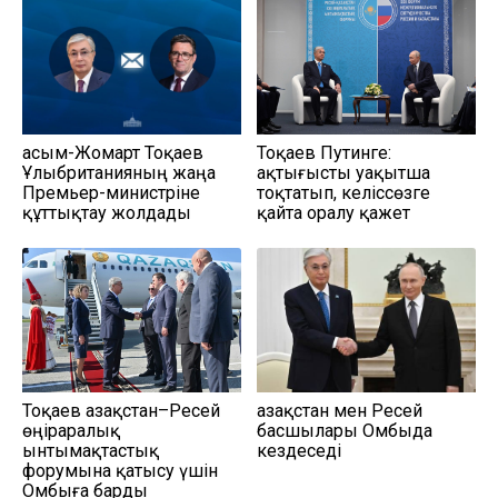
Қасым-Жомарт Тоқаев
Тоқаев Путинге:
Ұлыбританияның жаңа
Қақтығысты уақытша
Премьер-министріне
тоқтатып, келіссөзге
құттықтау жолдады
қайта оралу қажет
Тоқаев Қазақстан–Ресей
Қазақстан мен Ресей
өңіраралық
басшылары Омбыда
ынтымақтастық
кездеседі
форумына қатысу үшін
Омбыға барды