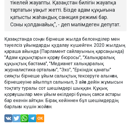
тікелей жауапты. Қазақстан билігін жауапқа
тартатын уақыт жетті. Бізде адам құқығына
қатысты жаһандық санкция режимі бар.
Соны қолданайық", - деп мәлімдеген депутат.
Қазақстанда соңғы бірнеше жылда белсенділер мен
тәуелсіз ұйымдарды қудалау күшейген. 2020 жылдың
қараша айында (Парламент сайлауының қарсаңында)
"Адам құқықтарын қорғау бюросы", "Халықаралық
құқықтық бастама", "Медианет халықаралық
журналистика орталығы", "Эхо", "Еркіндік қанаты"
сияқты бірнеше ұйым салықтық тексеруге алынған,
бірнешеуіне айыппұл салынып, 3 айға дейін жұмысын
тоқтату туралы сот шешімдері шыққан. Құқық
қорғаушылар мен ұйым өкілдері бұның саяси астары
бар екенін айтқан. Бірақ кейіннен бұл шешімдердің
барлығы күшін жойған.