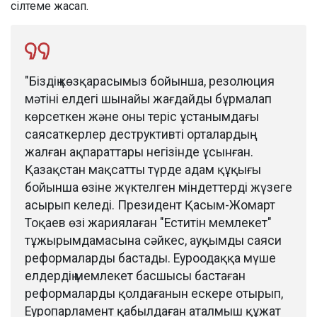
сілтеме жасап.
"Біздің көзқарасымыз бойынша, резолюция
мәтіні елдегі шынайы жағдайды бұрмалап
көрсеткен және оны теріс ұстанымдағы
саясаткерлер деструктивті орталардың
жалған ақпараттары негізінде ұсынған.
Қазақстан мақсатты түрде адам құқығы
бойынша өзіне жүктелген міндеттерді жүзеге
асырып келеді. Президент Қасым-Жомарт
Тоқаев өзі жариялаған "Еститін мемлекет"
тұжырымдамасына сәйкес, ауқымды саяси
реформаларды бастады. Еуроодаққа мүше
елдердің мемлекет басшысы бастаған
реформаларды қолдағанын ескере отырып,
Еуропарламент қабылдаған аталмыш құжат