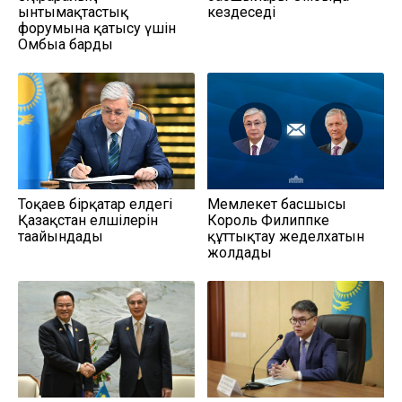
ынтымақтастық
кездеседі
форумына қатысу үшін
Омбыға барды
Тоқаев бірқатар елдегі
Мемлекет басшысы
Қазақстан елшілерін
Король Филиппке
тағайындады
құттықтау жеделхатын
жолдады