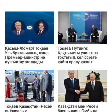
Қасым-Жомарт Тоқаев
Тоқаев Путинге:
Ұлыбританияның жаңа
Қақтығысты уақытша
Премьер-министріне
тоқтатып, келіссөзге
құттықтау жолдады
қайта оралу қажет
Тоқаев Қазақстан–Ресей
Қазақстан мен Ресей
өңіраралық
басшылары Омбыда