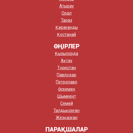
Атырау
Орал
Тараз
Қарағанды
Қостанай
ӨҢІРЛЕР
Қызылорда
Ақтау
Түркістан
Павлодар
Петропавл
Өскемен
Шымкент
Семей
Талдықорған
Жезқазған
ПАРАҚШАЛАР