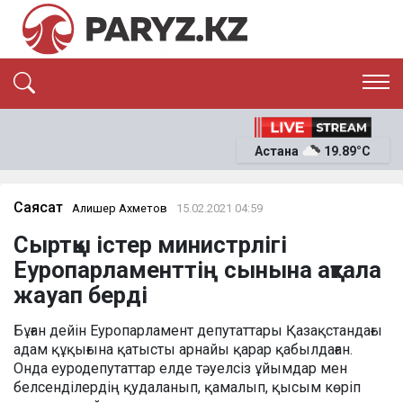
ЭКСКЛЮЗИВ
САЯСАТ
Астана
19.89°C
САЙЛАУ-2026
ЭКОНОМИКА
ҚОҒАМ
ОҚИҒА
Саясат
Алишер Ахметов
15.02.2021 04:59
СҰХБАТ
Сыртқы істер министрлігі
News
Еуропарламенттің сынына ақтала
жауап берді
Бұған дейін Еуропарламент депутаттары Қазақстандағы
адам құқығына қатысты арнайы қарар қабылдаған.
Онда еуродепутаттар елде тәуелсіз ұйымдар мен
белсенділердің қудаланып, қамалып, қысым көріп