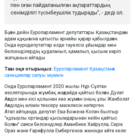
пен оған пайдаланылған ақпараттардың
сенімділігі түсінбеушілік тудырады", - деді ол.
Бұған дейін Еуропарламент депутаттары Қазақстандағы
адам құқығына қатысты арнайы қарар қабылдаған.
Онда еуродепутаттар елде тәуелсіз ұйымдар мен
белсенділердің қудаланып, қамалып, қысым көріп
жатқанын айтады.
Тағы оқи отырыңыз:
Еуропарламент Қазақстанға
санкциялар салуы мүмкін
Онда Еуропарламент 2020 жылы Нұр-Сұлтан
изоляторында жұмбақ жағдайда қайтыс болған Дулат
Ағаділ мен кісі қолынан көз жұмған оның ұлы Жанболат
Ағаділдің өлімін тексеру мәселесін көтерген.
Атап айтқанда, депутат Ева Божена Копач былтыр
"құзырлы органдар қысымдарынан кейін қайтыс
болған" саяси белсенділер Аманбике Хайрулла, Серік
Ораз және Ғарифулла Ембергенов жөнінде айта келе: