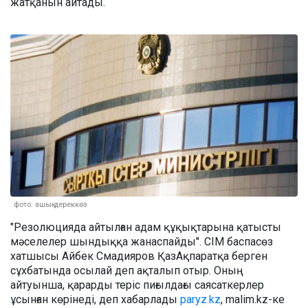
жатқанын айтады.
фото: ашық дереккөз
"Резолюцияда айтылған адам құқықтарына қатысты
мәселелер шындыққа жанаспайды". СІМ баспасөз
хатшысы Айбек Смадияров ҚазАқпаратқа берген
сұхбатында осылай деп ақталып отыр. Оның
айтуынша, қарарды теріс пиғылдағы саясаткерлер
ұсынған көрінеді, деп хабарлады
paryz.kz
, malim.kz-ке