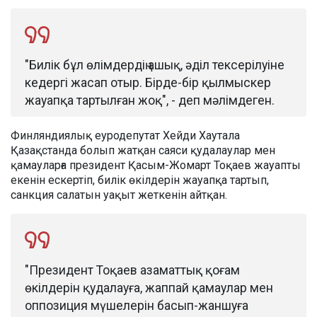
"Билік бұл өлімдердің ашық, әділ тексерілуіне
кедергі жасап отыр. Бірде-бір қылмыскер
жауапқа тартылған жоқ", - деп мәлімдеген.
Финляндиялық еуродепутат Хейди Хаутала
Қазақстанда болып жатқан саяси қудалаулар мен
қамауларға президент Қасым-Жомарт Тоқаев жауапты
екенін ескертіп, билік өкілдерін жауапқа тартып,
санкция салатын уақыт жеткенін айтқан.
"Президент Тоқаев азаматтық қоғам
өкілдерін қудалауға, жаппай қамаулар мен
оппозиция мүшелерін басып-жаншуға