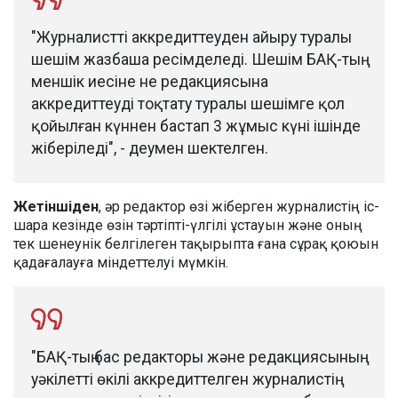
"Журналистті аккредиттеуден айыру туралы
шешім жазбаша ресімделеді. Шешім БАҚ-тың
меншік иесіне не редакциясына
аккредиттеуді тоқтату туралы шешімге қол
қойылған күннен бастап 3 жұмыс күні ішінде
жіберіледі", - деумен шектелген.
Жетіншіден
, әр редактор өзі жіберген журналистің іс-
шара кезінде өзін тәртіпті-үлгілі ұстауын және оның
тек шенеунік белгілеген тақырыпта ғана сұрақ қоюын
қадағалауға міндеттелуі мүмкін.
"БАҚ-тың бас редакторы және редакциясының
уәкілетті өкілі аккредиттелген журналистің