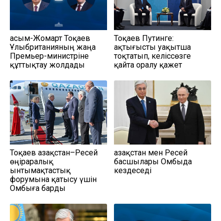
Қасым-Жомарт Тоқаев
Тоқаев Путинге:
Ұлыбританияның жаңа
Қақтығысты уақытша
Премьер-министріне
тоқтатып, келіссөзге
құттықтау жолдады
қайта оралу қажет
Тоқаев Қазақстан–Ресей
Қазақстан мен Ресей
өңіраралық
басшылары Омбыда
ынтымақтастық
кездеседі
форумына қатысу үшін
Омбыға барды