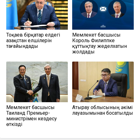
Тоқаев бірқатар елдегі
Мемлекет басшысы
Қазақстан елшілерін
Король Филиппке
тағайындады
құттықтау жеделхатын
жолдады
Мемлекет басшысы
Атырау облысының әкімі
Таиланд Премьер-
лауазымынан босатылды
министрімен кездесу
өткізді