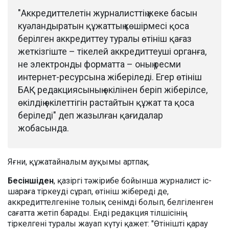
"Аккредиттелетін журналисттің жеке басын
куәландыратын құжаттың көшірмесі қоса
берілген аккредиттеу туралы өтініш қағаз
жеткізгіште – тікелей аккредиттеуші органға,
не электронды форматта – оның ресми
интернет-ресурсына жіберіледі. Егер өтініш
БАҚ редакциясының өкілінен беріп жіберілсе,
өкілдің өкілеттігін растайтын құжат та қоса
беріледі" деп жазылған қағидалар
жобасында.
Яғни, құжатайналым ауқымы артпақ.
Бесіншіден
, қазіргі тәжірибе бойынша журналист іс-
шараға тіркеуді сұрап, өтініш жібереді де,
аккредиттелгеніне толық сенімді болып, белгіленген
сағатта жетіп барады. Енді редакция тілшісінің
тіркелгені туралы жауап күтуі қажет: "Өтінішті қарау