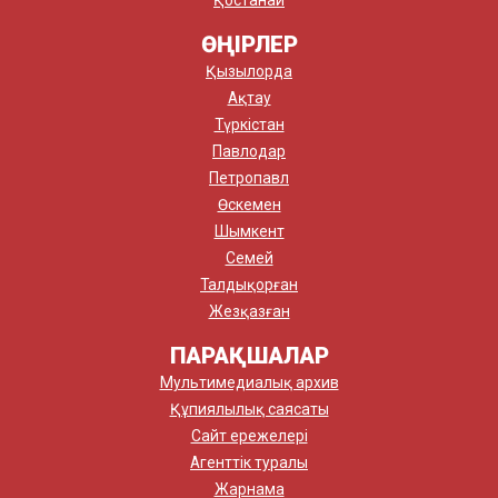
ӨҢІРЛЕР
Қызылорда
Ақтау
Түркістан
Павлодар
Петропавл
Өскемен
Шымкент
Семей
Талдықорған
Жезқазған
ПАРАҚШАЛАР
Мультимедиалық архив
Құпиялылық саясаты
Сайт ережелері
Агенттік туралы
Жарнама