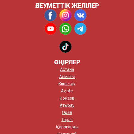
ӘЛЕУМЕТТІК ЖЕЛІЛЕР
ӨҢІРЛЕР
Астана
Алматы
Көкшетау
Ақтөбе
Қонаев
Атырау
Орал
Тараз
Қарағанды
Қостанай