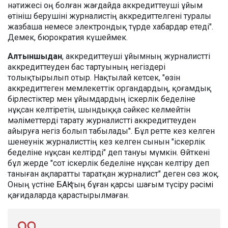
нәтижесі оң болған жағдайда аккредиттеуші ұйым
өтініш берушіні журналистің аккредиттелгені туралы
жазбаша немесе электрондық түрде хабардар етеді".
Демек, бюрократия күшеймек.
Алтыншыдан
, аккредиттеуші ұйымның журналистті
аккредиттеуден бас тартуының негіздері
толықтырылып отыр. Нақтылай кетсек, "өзін
аккредиттеген мемлекеттік органдардың, қоғамдық
бірлестіктер мен ұйымдардың іскерлік беделіне
нұқсан келтіретін, шындыққа сәйкес келмейтін
мәліметтерді тарату журналистті аккредиттеуден
айыруға негіз болып табылады". Бұл ретте кез келген
шенеунік журналисттің кез келген сынын "іскерлік
беделіне нұқсан келтірді" деп тануы мүмкін. Өйткені
бұл жерде "сот іскерлік беделіне нұқсан келтіру деп
таныған ақпаратты таратқан журналист" деген сөз жоқ.
Оның үстіне БАҚ-тың бұған қарсы шағым түсіру рәсімі
қағидаларда қарастырылмаған.