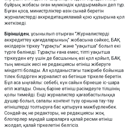
бұйрық жобасы оған мүмкіндік қалдырмайын деп тұр.
Бұған қоса, министрліктер өзін сынай беретін
журналистерді аккредитацияламай қою құзырына қол
жеткізеді.
Біріншіден
, ұсынылып отырған "Журналистерді
аккредиттеу қағидаларының" жобасына сәйкес, БАҚ
өкілдерін тіркеу "тұрақты" және "уақытша" болып екі
түрге бөлінеді. Тұрақты ғана емес, тіпті уақытша
тіркеуден өту үшін де басшының өзі қол қойып, БАҚ-
тың меншік иесі не редакциясы өтініш жіберуге
міндетті болады. Ал қолданыстағы тәжірибе бойынша
тілек білдірген журналист өз бетінше тіркеле беретін.
Бұл аса ыңғайлы: себебі, күн сайын бірнеше іс-шара
өтіп жатады. Оның бәріне өтініш рәсімдеуге тілшінің
қолы тимейді. Енді журналистер қағазбастылыққа
душар болып, сапалы контент түзу орнына тау-тау
өтініштерді толтыруға бас қатыруға мәжбүрленбек.
Сондай-ақ не редакторы, не редакциясы жоқ
блогерлер мұндай шараларға қалай ресми өтініш
жолдап, қалай тіркелетіні белгісіз.