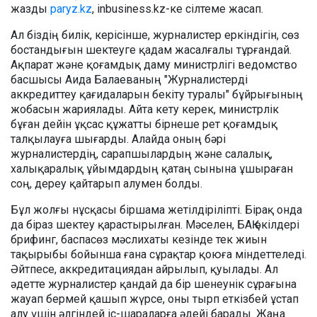
жазды
paryz.kz
, inbusiness.kz-ке сілтеме жасап.
Ал біздің билік, керісінше, журналистер еркіндігін, сөз
бостандығын шектеуге қадам жасалғалы тұрғандай.
Ақпарат және қоғамдық даму министрлігі ведомство
басшысы Аида Балаеваның "Журналистерді
аккредиттеу қағидаларын бекіту туралы" бұйрығының
жобасын жариялады. Айта кету керек, министрлік
бұған дейін ұқсас құжатты бірнеше рет қоғамдық
талқылауға шығарды. Алайда оның бәрі
журналистердің, сарапшылардың және салалық,
халықаралық ұйымдардың қатаң сынына ұшыраған
соң, дереу қайтарып алумен болды.
Бұл жолғы нұсқасы біршама жетілдіріліпті. Бірақ онда
да біраз шектеу қарастырылған. Мәселен, БАҚ өкілдері
брифинг, баспасөз мәслихаты кезінде тек жиын
тақырыбы бойынша ғана сұрақтар қоюға міндеттеледі.
Әйтпесе, аккредитациядан айрылып, қуылады. Ал
әдетте журналистер қандай да бір шенеунік сұрағына
жауап бермей қашып жүрсе, оны тырп еткізбей ұстап
алу үшін әлгіндей іс-шараларға әдейі барады. Жаңа