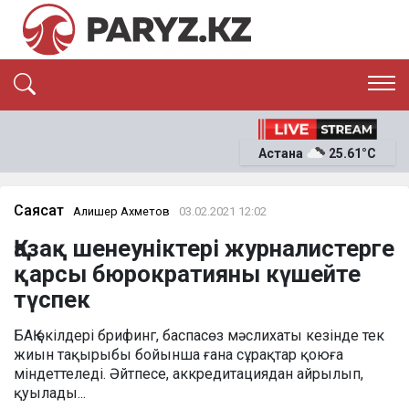
ЭКСКЛЮЗИВ
САЯСАТ
Астана
25.61°C
САЙЛАУ-2026
ЭКОНОМИКА
ҚОҒАМ
ОҚИҒА
Саясат
Алишер Ахметов
03.02.2021 12:02
СҰХБАТ
Қазақ шенеуніктері журналистерге
News
қарсы бюрократияны күшейте
түспек
БАҚ өкілдері брифинг, баспасөз мәслихаты кезінде тек
жиын тақырыбы бойынша ғана сұрақтар қоюға
міндеттеледі. Әйтпесе, аккредитациядан айрылып,
қуылады...