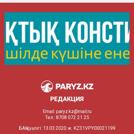
РЕДАКЦИЯ
Email:
paryz.kz@mail.ru
Тел.: 8708 072 21 25
БАҚ куәлігі: 13.03.2020 ж. KZ31VPY00021199