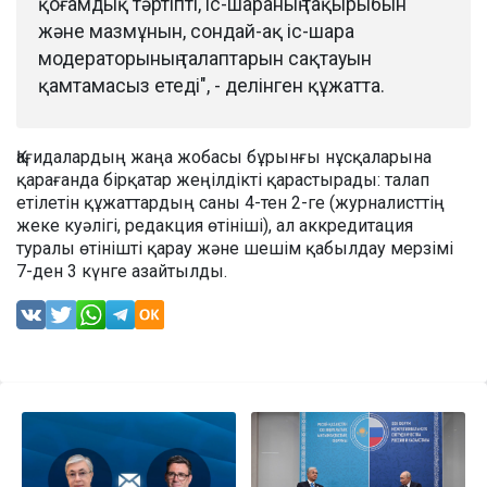
қоғамдық тәртіпті, іс-шараның тақырыбын
және мазмұнын, сондай-ақ іс-шара
модераторының талаптарын сақтауын
қамтамасыз етеді", - делінген құжатта.
Қағидалардың жаңа жобасы бұрынғы нұсқаларына
қарағанда бірқатар жеңілдікті қарастырады: талап
етілетін құжаттардың саны 4-тен 2-ге (журналисттің
жеке куәлігі, редакция өтініші), ал аккредитация
туралы өтінішті қарау және шешім қабылдау мерзімі
7-ден 3 күнге азайтылды.