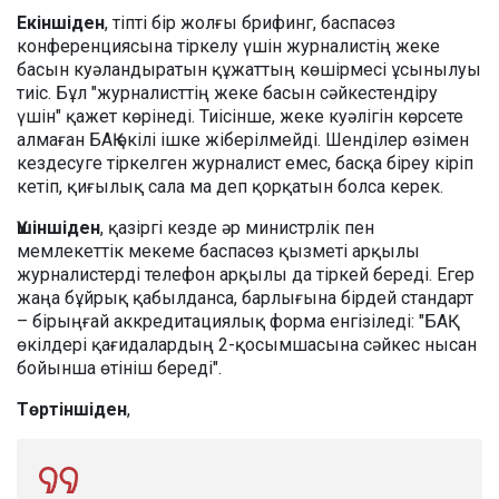
Екіншіден
, тіпті бір жолғы брифинг, баспасөз
конференциясына тіркелу үшін журналистің жеке
басын куәландыратын құжаттың көшірмесі ұсынылуы
тиіс. Бұл "журналисттің жеке басын сәйкестендіру
үшін" қажет көрінеді. Тиісінше, жеке куәлігін көрсете
алмаған БАҚ өкілі ішке жіберілмейді. Шенділер өзімен
кездесуге тіркелген журналист емес, басқа біреу кіріп
кетіп, қиғылық сала ма деп қорқатын болса керек.
Үшіншіден
, қазіргі кезде әр министрлік пен
мемлекеттік мекеме баспасөз қызметі арқылы
журналистерді телефон арқылы да тіркей береді. Егер
жаңа бұйрық қабылданса, барлығына бірдей стандарт
– бірыңғай аккредитациялық форма енгізіледі: "БАҚ
өкілдері қағидалардың 2-қосымшасына сәйкес нысан
бойынша өтініш береді".
Төртіншіден
,