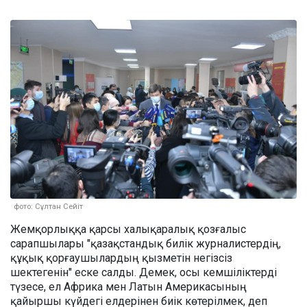
фото: Сұлтан Сейіт
Жемқорлыққа қарсы халықаралық қозғалыс
сарапшылары "қазақстандық билік журналистердің,
құқық қорғаушылардың қызметін негізсіз
шектегенін" еске салды. Демек, осы кемшіліктерді
түзесе, ел Африка мен Латын Америкасының
қайыршы күйдегі елдерінен биік көтерілмек, деп