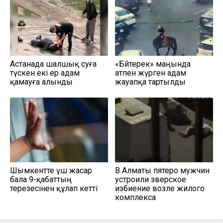
Астанада шалшық суға
«Бәйтерек» маңында
түскен екі ер адам
атпен жүрген адам
қамауға алынды
жауапқа тартылды
Шымкентте үш жасар
В Алматы пятеро мужчин
бала 9-қабаттың
устроили зверское
терезесінен құлап кетті
избиение возле жилого
комплекса