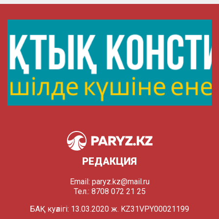
РЕДАКЦИЯ
Email:
paryz.kz@mail.ru
Тел.: 8708 072 21 25
БАҚ куәлігі: 13.03.2020 ж. KZ31VPY00021199