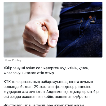
Фото: Pixabay
Жәбірленуші өзіне қол көтерген күдіктінің қатаң
жазалануын талап етіп отыр.
КТК телеарнасының хабарлауынша, оқиға жұмыс
орнында болған. 29 жастағы фельдшер әріптесіне
жұдырық ала жүгірген. Алдымен қылқындырып, бір
екі соққы жасағаннан кейін, шашынан сүйреген.
Әріптестері араша түсіп, әрең ажыратып алған.