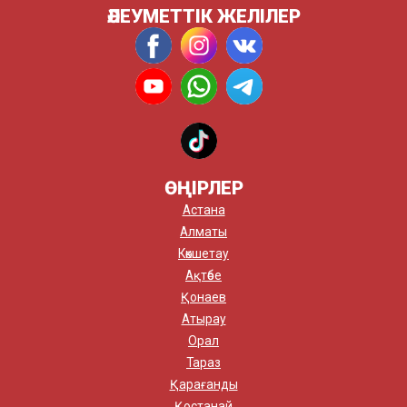
ӘЛЕУМЕТТІК ЖЕЛІЛЕР
ӨҢІРЛЕР
Астана
Алматы
Көкшетау
Ақтөбе
Қонаев
Атырау
Орал
Тараз
Қарағанды
Қостанай