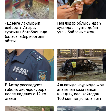
«Еденге лақтырып
Павлодар облысында 9
жіберді»: Атырау
ауылда әлі күнге дейін
тұрғыны балабақшада
ұялы байланыс жоқ
баласы жәбір көргенін
айтты
В Актау расследуют
Алматыда наурызда жол
гибель экс-прокурора
апатынан қаза тапқан
после падения с 12-го
қыздың әкесі қайтадан
этажа
100 млн теңге талап етті