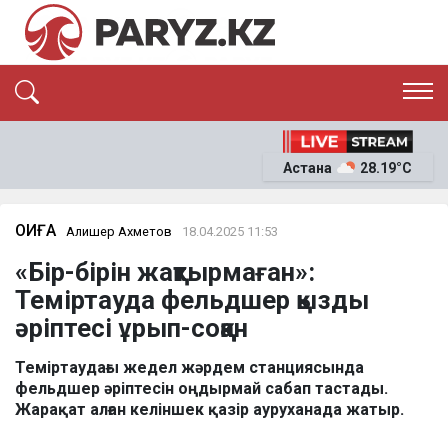
ЭКСКЛЮЗИВ
САЯСАТ
Астана
28.19°C
САЙЛАУ-2026
ЭКОНОМИКА
ҚОҒАМ
ОҚИҒА
ОҚИҒА
Алишер Ахметов
18.04.2025 11:53
СҰХБАТ
«Бір-бірін жақтырмаған»:
News
Теміртауда фельдшер қызды
әріптесі ұрып-соққан
Теміртаудағы жедел жәрдем станциясында
фельдшер әріптесін оңдырмай сабап тастады.
Жарақат алған келіншек қазір ауруханада жатыр.