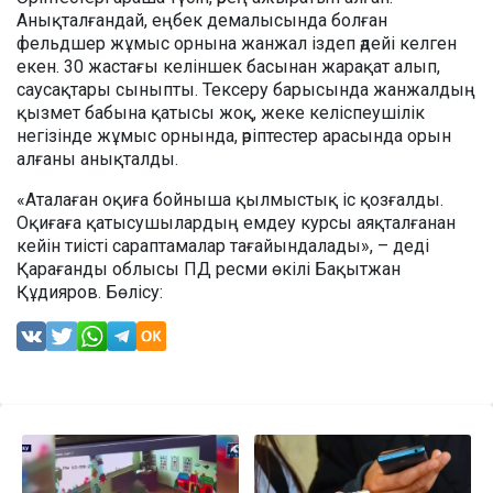
Анықталғандай, еңбек демалысында болған
фельдшер жұмыс орнына жанжал іздеп әдейі келген
екен. 30 жастағы келіншек басынан жарақат алып,
саусақтары сыныпты. Тексеру барысында жанжалдың
қызмет бабына қатысы жоқ, жеке келіспеушілік
негізінде жұмыс орнында, әріптестер арасында орын
алғаны анықталды.
«Аталаған оқиға бойныша қылмыстық іс қозғалды.
Оқиғаға қатысушылардың емдеу курсы аяқталғанан
кейін тиісті сараптамалар тағайындалады», – деді
Қарағанды облысы ПД ресми өкілі Бақытжан
Құдияров. Бөлісу: