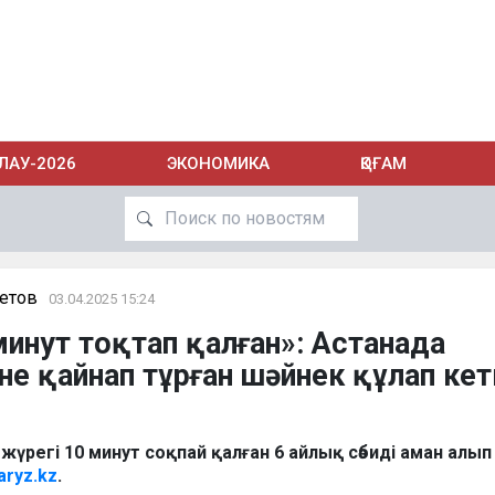
ЛАУ-2026
ЭКОНОМИКА
ҚОҒАМ
етов
03.04.2025 15:24
 минут тоқтап қалған»: Астанада
іне қайнап тұрған шәйнек құлап ке
і жүрегі 10 минут соқпай қалған 6 айлық сәбиді аман алы
aryz.kz
.