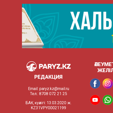
ӘЛЕУМЕ
ЖЕЛІ
РЕДАКЦИЯ
Email:
paryz.kz@mail.ru
Тел.: 8708 072 21 25
БАҚ куәлігі: 13.03.2020 ж.
KZ31VPY00021199