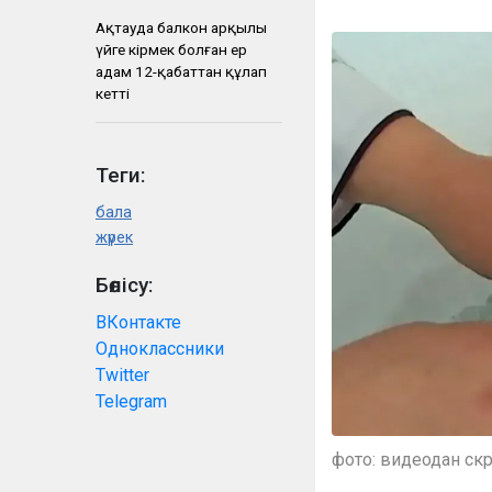
Ақтауда балкон арқылы
үйге кірмек болған ер
адам 12-қабаттан құлап
кетті
Теги:
бала
жүрек
Бөлісу:
ВКонтакте
Одноклассники
Twitter
Telegram
фото: видеодан ск