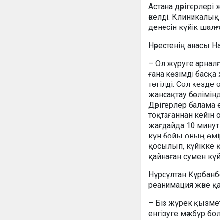
Астана дәрігерлері 
әкелді. Клиникалық
денесін күйік шал
Нәрестенің анасы 
– Ол жүруге арналғ
ғана көзімді басқа
төгілді. Сол кезде
жансақтау бөлімінде
Дәрігерлер балама
тоқтағаннан кейін 
жағдайда 10 минут 
күн бойы оның өмі
қосылып, күйікке 
қайнаған сумен күй
Нұрсұлтан Құрбанб
реанимация және қ
– Біз жүрек қызме
енгізуге мәжбүр бо