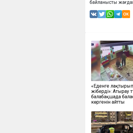
байланысты жағдайы
«Еденге лақтыры
жіберді»: Атырау 
балабақшада балас
көргенін айтты