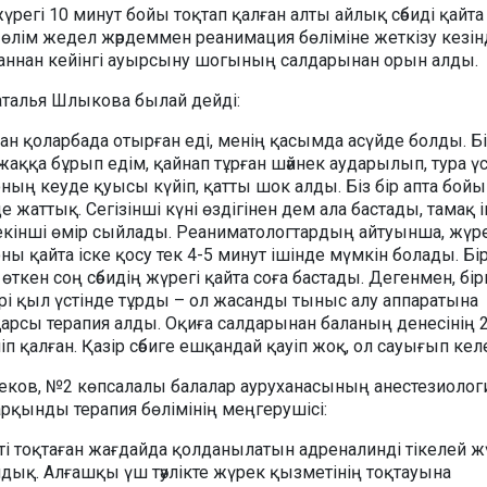
жүрегі 10 минут бойы тоқтап қалған алты айлық сәбиді қайта
 өлім жедел жәрдеммен реанимация бөліміне жеткізу кезін
ғаннан кейінгі ауырсыну шогының салдарынан орын алды.
Наталья Шлыкова былай дейді:
ан қоларбада отырған еді, менің қасымда асүйде болды. Бір
 жаққа бұрып едім, қайнап тұрған шәйнек аударылып, тура үс
 оның кеуде қуысы күйіп, қатты шок алды. Біз бір апта бойы
 жаттық. Сегізінші күні өздігінен дем ала бастады, тамақ і
 екінші өмір сыйлады. Реаниматологтардың айтуынша, жүр
оны қайта іске қосу тек 4-5 минут ішінде мүмкін болады. Бі
өткен соң сәбидің жүрегі қайта соға бастады. Дегенмен, бі
рі қыл үстінде тұрды – ол жасанды тыныс алу аппаратына
қарсы терапия алды. Оқиға салдарынан баланың денесінің
іп қалған. Қазір сәбиге ешқандай қауіп жоқ, ол сауығып кел
еков, №2 көпсалалы балалар ауруханасының анестезиологи
арқынды терапия бөлімінің меңгерушісі:
ті тоқтаған жағдайда қолданылатын адреналинді тікелей 
лдық. Алғашқы үш тәулікте жүрек қызметінің тоқтауына