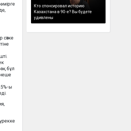
 өмірге
Кто спонсировал историю
де,
Казахстана в 90-е? Вы будете
удивлены
 сәтке
тіне
шті.
ек
рақ бұл
рнеше
 25%-ы
еді.
я,
жүрекке