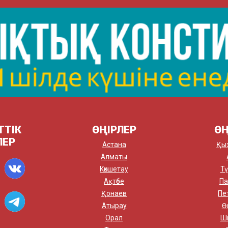
ТТІК
ӨҢІРЛЕР
ӨҢ
ЛЕР
Астана
Қы
Алматы
Көкшетау
Тү
Ақтөбе
Па
Қонаев
Пе
Атырау
Ө
Орал
Ш