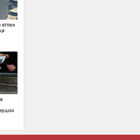
 атпен
қа
а
зушіні