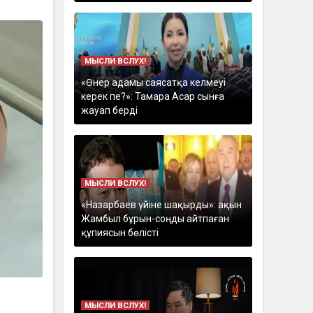
МЫСЛИ ВСЛУХ!
«Өнер адамы саясатқа келмеуі
керек пе?»: Тамара Асар сынға
жауап берді
МЫСЛИ ВСЛУХ!
«Назарбаев үйіне шақырды»: ақын
Жамбыл бұрын-соңды айтпаған
құпиясын бөлісті
МЫСЛИ ВСЛУХ!