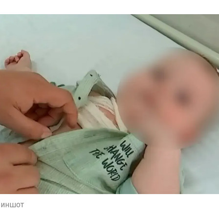
риншот