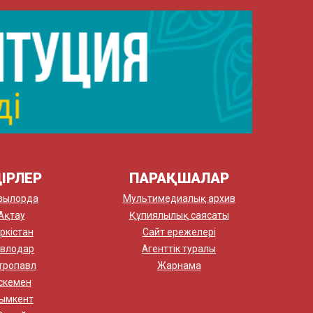
ІРЛЕР
ПАРАҚШАЛАР
зылорда
Мультимедиалық архив
Ақтау
Құпиялылық саясаты
ркістан
Сайт ережелері
влодар
Агенттік туралы
тропавл
Жарнама
скемен
ымкент