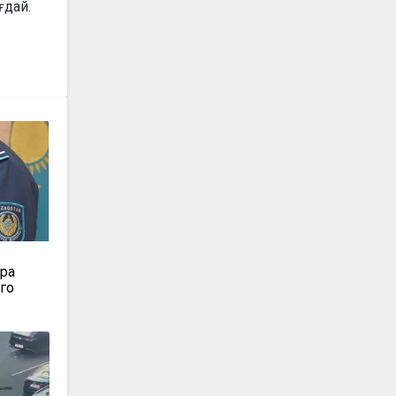
ғдай.
т
ора
-го