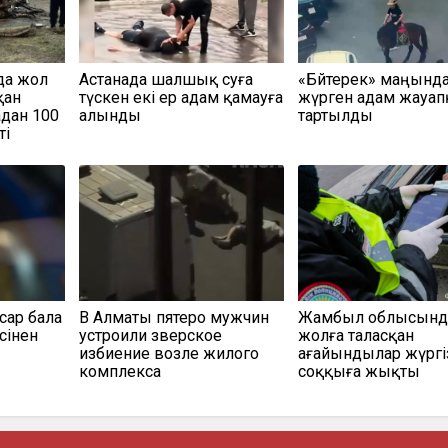
да жол
Астанада шалшық суға
«Бәйтерек» маңында
қан
түскен екі ер адам қамауға
жүрген адам жауап
адан 100
алынды
тартылды
ті
сар бала
В Алматы пятеро мужчин
Жамбыл облысынд
сінен
устроили зверское
жолға таласқан
избиение возле жилого
ағайындылар жүргі
комплекса
соққыға жықты