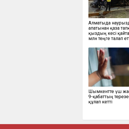
Алматыда наурыз
апатынан қаза тап
қыздың әкесі қайт
млн теңге талап ет
Шымкентте үш жа
9-қабаттың терезе
құлап кетті