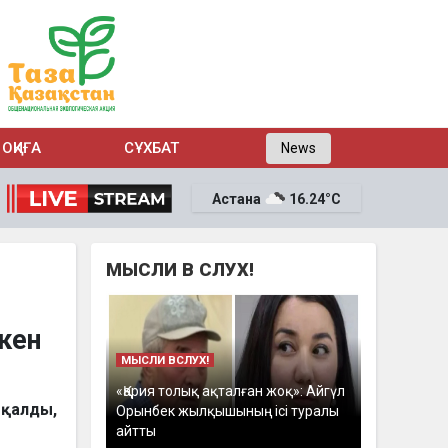
ОҚИҒА
СҰХБАТ
News
Астана
16.24°C
МЫСЛИ В СЛУХ!
ткен
МЫСЛИ ВСЛУХ!
«Қария толық ақталған жоқ»: Айгүл
п қалды,
Орынбек жылқышының ісі туралы
айтты