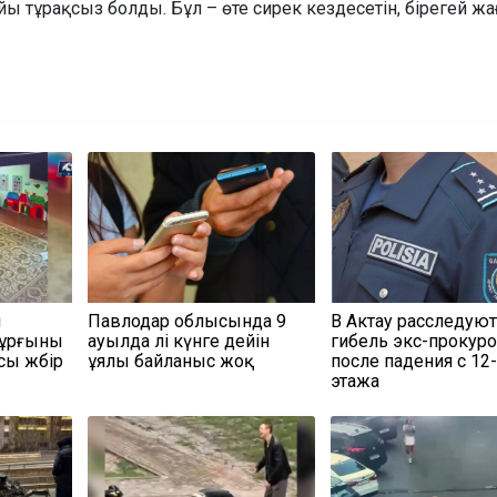
 тұрақсыз болды. Бұл – өте сирек кездесетін, бірегей жа
п
Павлодар облысында 9
В Актау расследую
тұрғыны
ауылда әлі күнге дейін
гибель экс-прокур
ы жәбір
ұялы байланыс жоқ
после падения с 12
этажа