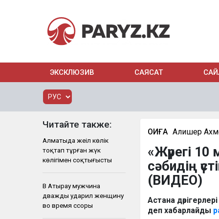
ЭКСКЛЮЗИВ
САЯСАТ
САЙ
Читайте также:
ОҚИҒА
Алишер Ахм
Алматыда жеңіл көлік
«Жүрегі 10
тоқтап тұрған жүк
көлігімен соқтығысты
сәбидің үст
(ВИДЕО)
В Атырау мужчина
дважды ударил женщину
Астана дәрігерлер
во время ссоры
деп хабарлайды
p