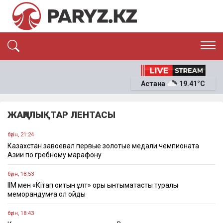
ЭКСКЛЮЗИВ
САЯСАТ
Астана
19.41°C
САЙЛАУ-2026
ЭКОНОМИКА
ҚОҒАМ
ОҚИҒА
ЖАҢАЛЫҚТАР ЛЕНТАСЫ
СҰХБАТ
News
бүгін, 21:24
Казахстан завоевал первые золотые медали чемпионата
Азии по гребному марафону
бүгін, 18:53
ІІМ мен «Кітап оқитын ұлт» қоры ынтымақтастық туралы
меморандумға қол қойды
бүгін, 18:43