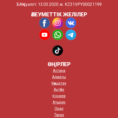
БАҚ куәлігі: 13.03.2020 ж. KZ31VPY00021199
ӘЛЕУМЕТТІК ЖЕЛІЛЕР
ӨҢІРЛЕР
Астана
Алматы
Көкшетау
Ақтөбе
Қонаев
Атырау
Орал
Тараз