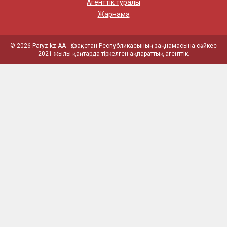
Агенттік туралы
Жарнама
© 2026 Paryz.kz АА - Қазақстан Республикасының заңнамасына сәйкес
2021 жылы қаңтарда тіркелген ақпараттық агенттік.