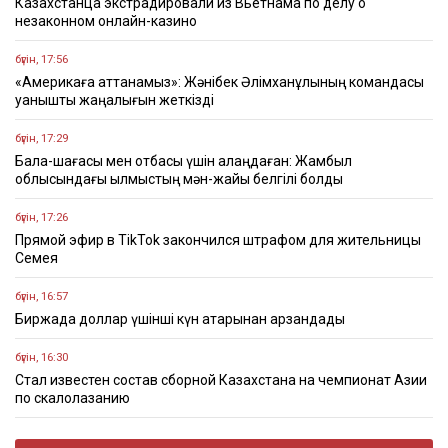
Казахстанца экстрадировали из Вьетнама по делу о
незаконном онлайн-казино
бүгін, 17:56
«Америкаға аттанамыз»: Жәнібек Әлімханұлының командасы
қуанышты жаңалығын жеткізді
бүгін, 17:29
Бала-шағасы мен отбасы үшін алаңдаған: Жамбыл
облысындағы қылмыстың мән-жайы белгілі болды
бүгін, 17:26
Прямой эфир в TikTok закончился штрафом для жительницы
Семея
бүгін, 16:57
Биржада доллар үшінші күн қатарынан арзандады
бүгін, 16:30
Стал известен состав сборной Казахстана на чемпионат Азии
по скалолазанию
бүгін, 16:22