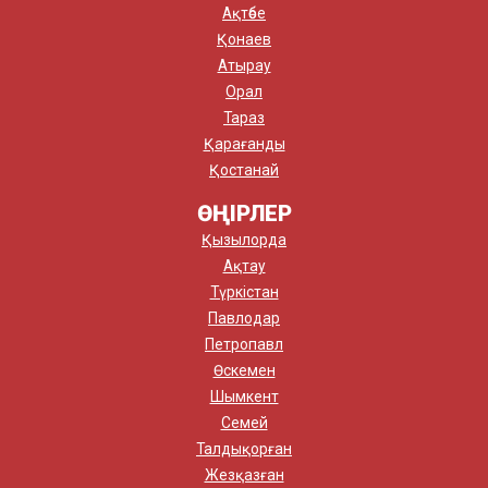
Ақтөбе
Қонаев
Атырау
Орал
Тараз
Қарағанды
Қостанай
ӨҢІРЛЕР
Қызылорда
Ақтау
Түркістан
Павлодар
Петропавл
Өскемен
Шымкент
Семей
Талдықорған
Жезқазған