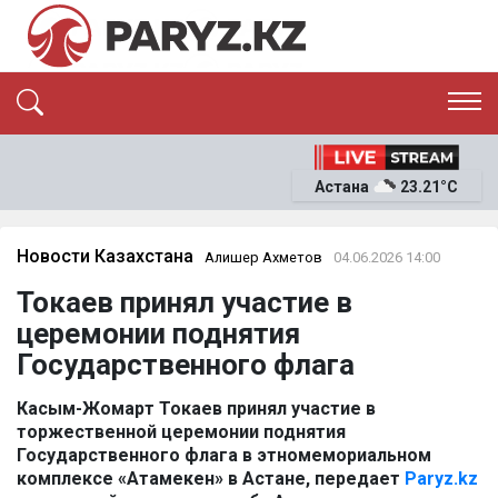
ЭКСКЛЮЗИВ
САЯСАТ
Астана
23.21°C
САЙЛАУ-2026
ЭКОНОМИКА
ҚОҒАМ
ОҚИҒА
Новости Казахстана
Алишер Ахметов
04.06.2026 14:00
СҰХБАТ
Токаев принял участие в
News
церемонии поднятия
Государственного флага
Касым-Жомарт Токаев принял участие в
торжественной церемонии поднятия
Государственного флага в этномемориальном
комплексе «Атамекен» в Астане, передает
Paryz.kz