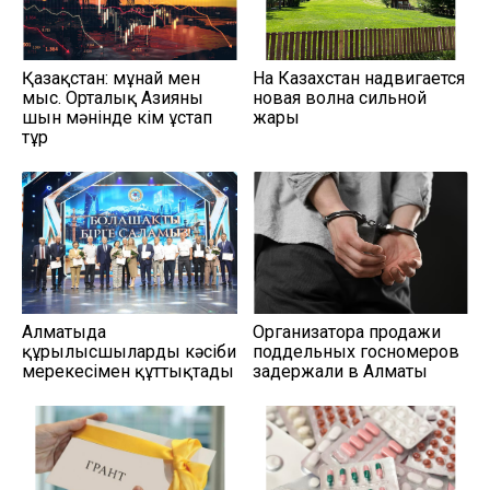
Қазақстан: мұнай мен
На Казахстан надвигается
мыс. Орталық Азияны
новая волна сильной
шын мәнінде кім ұстап
жары
тұр
Алматыда
Организатора продажи
құрылысшыларды кәсіби
поддельных госномеров
мерекесімен құттықтады
задержали в Алматы