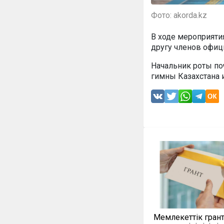
Фото: akorda.kz
В ходе мероприяти
другу членов офиц
Начальник роты по
гимны Казахстана 
Мемлекеттік гран