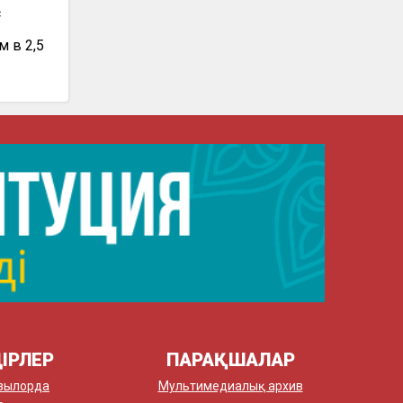
с
 в 2,5
ІРЛЕР
ПАРАҚШАЛАР
зылорда
Мультимедиалық архив