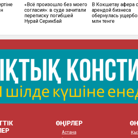
ертіне
«Всё произошло без моего
В Кокшетау афера 
ан
согласия»: в суде зачитали
арендой бизнеса
переписку погибшей
обернулась ущербом
Нурай Серикбай
млн тенге
ТТІК
ӨҢІРЛЕР
ӨҢ
ЛЕР
Астана
Қы