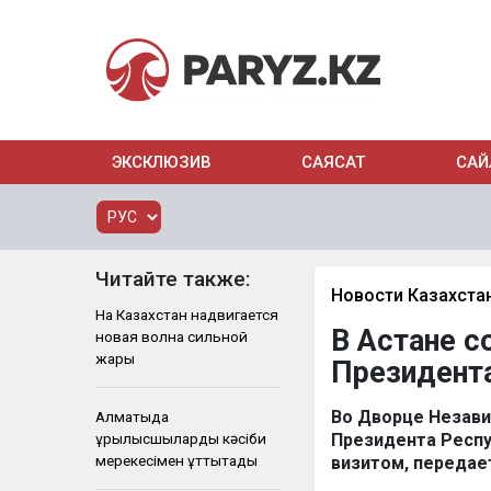
ЭКСКЛЮЗИВ
САЯСАТ
САЙ
Читайте также:
Новости Казахста
На Казахстан надвигается
В Астане с
новая волна сильной
жары
Президент
Во Дворце Незави
Алматыда
құрылысшыларды кәсіби
Президента Респу
мерекесімен құттықтады
визитом, переда