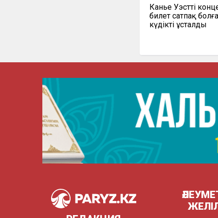
Канье Уэсттің конц
билет сатпақ болғ
күдікті ұсталды
ӘЛЕУМЕ
ЖЕЛІ