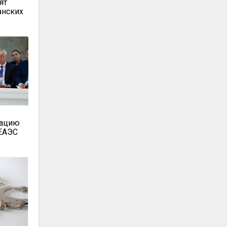
ят
анских
зацию
 ЕАЭС