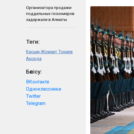
Организатора продажи
поддельных госномеров
задержали в Алматы
Теги:
Касым-Жомарт Токаев
Акорда
Бөлісу:
ВКонтакте
Одноклассники
Twitter
Telegram