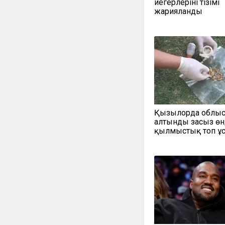
иегерлерінің тізімі
жарияланды
Қызылорда облы
алтынды заңсыз өн
қылмыстық топ ұ