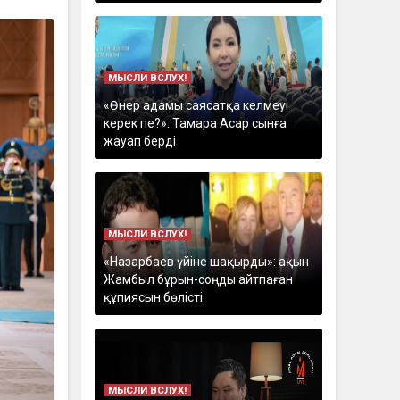
МЫСЛИ ВСЛУХ!
«Өнер адамы саясатқа келмеуі
керек пе?»: Тамара Асар сынға
жауап берді
МЫСЛИ ВСЛУХ!
«Назарбаев үйіне шақырды»: ақын
Жамбыл бұрын-соңды айтпаған
құпиясын бөлісті
МЫСЛИ ВСЛУХ!