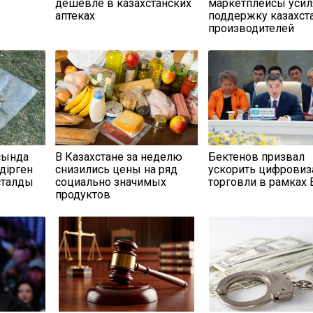
дешевле в казахстанских
маркетплейсы усил
аптеках
поддержку казахст
производителей
сында
В Казахстане за неделю
Бектенов призвал
дірген
снизились цены на ряд
ускорить цифрови
сталды
социально значимых
торговли в рамках
продуктов