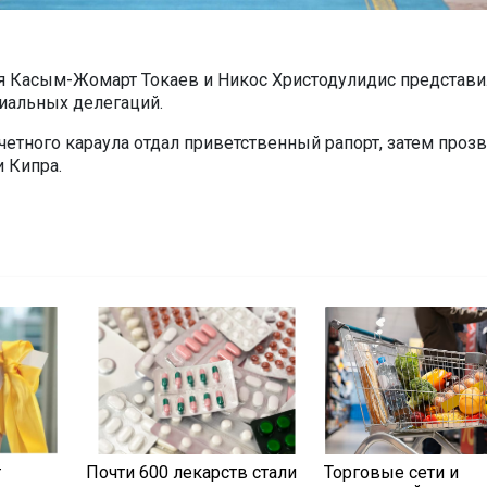
я Касым-Жомарт Токаев и Никос Христодулидис представи
иальных делегаций.
четного караула отдал приветственный рапорт, затем проз
и Кипра.
т
Почти 600 лекарств стали
Торговые сети и