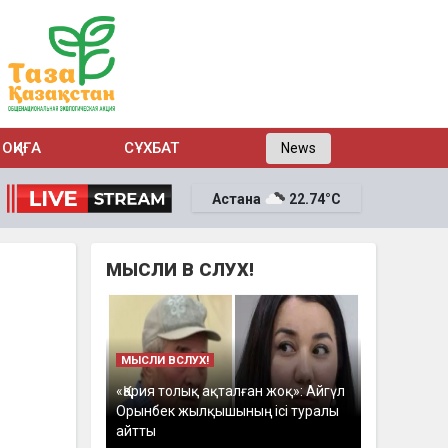
ОҚИҒА
СҰХБАТ
News
Астана
22.74°C
МЫСЛИ В СЛУХ!
МЫСЛИ ВСЛУХ!
«Қария толық ақталған жоқ»: Айгүл
Орынбек жылқышының ісі туралы
айтты