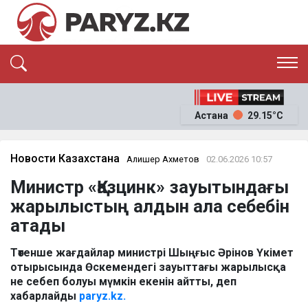
ЭКСКЛЮЗИВ
САЯСАТ
Астана
29.15°C
САЙЛАУ-2026
ЭКОНОМИКА
ҚОҒАМ
ОҚИҒА
Новости Казахстана
Алишер Ахметов
02.06.2026 10:57
СҰХБАТ
Министр «Қазцинк» зауытындағы
News
жарылыстың алдын ала себебін
атады
Төтенше жағдайлар министрі Шыңғыс Әрінов Үкімет
отырысында Өскемендегі зауыттағы жарылысқа
не себеп болуы мүмкін екенін айтты, деп
хабарлайды
paryz.kz.