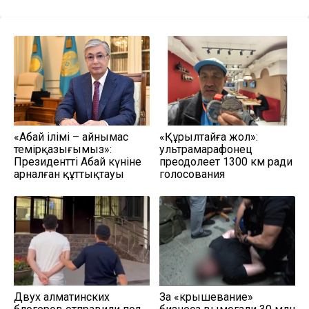
«Абай ілімі – айнымас
«Құрылтайға жол»:
темірқазығымыз»:
ультрамарафонец
Президенттің Абай күніне
преодолеет 1300 км ради
арналған құттықтауы
голосования
Двух алматинских
За «крышевание»