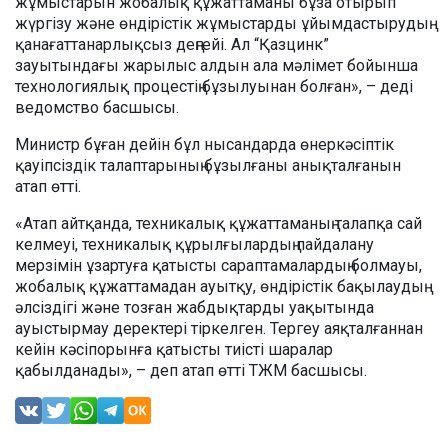
жұмыстарын жобалық құжаттаманы бұза отырып
жүргізу және өндірістік жұмыстарды ұйымдастырудың
қанағаттанарлықсыз деңгейі. Ал “Қазцинк”
зауытындағы жарылыс алдын ала мәлімет бойынша
технологиялық процестің бұзылуынан болған», – деді
ведомство басшысы.
Министр бұған дейін бұл нысандарда өнеркәсіптік
қауіпсіздік талаптарының бұзылғаны анықталғанын
атап өтті.
«Атап айтқанда, техникалық құжаттаманың талапқа сай
келмеуі, техникалық құрылғылардың пайдалану
мерзімін ұзартуға қатысты сараптамалардың болмауы,
жобалық құжаттамадан ауытқу, өндірістік бақылаудың
әлсіздігі және тозған жабдықтарды уақытында
ауыстырмау деректері тіркелген. Тергеу аяқталғаннан
кейін кәсіпорынға қатысты тиісті шаралар
қабылданады», – деп атап өтті ТЖМ басшысы.