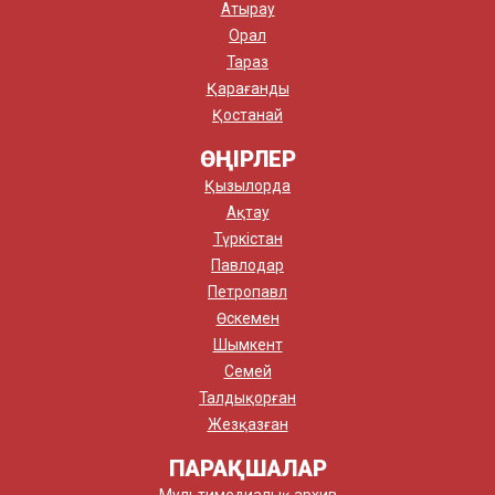
Атырау
Орал
Тараз
Қарағанды
Қостанай
ӨҢІРЛЕР
Қызылорда
Ақтау
Түркістан
Павлодар
Петропавл
Өскемен
Шымкент
Семей
Талдықорған
Жезқазған
ПАРАҚШАЛАР
Мультимедиалық архив