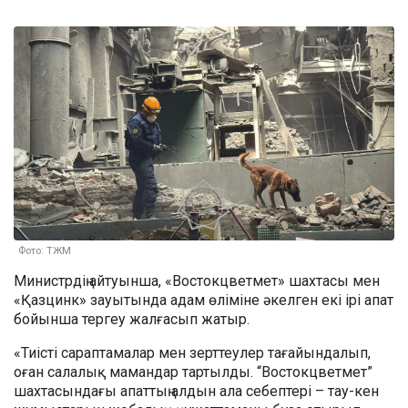
Фото: ТЖМ
Министрдің айтуынша, «Востокцветмет» шахтасы мен
«Қазцинк» зауытында адам өліміне әкелген екі ірі апат
бойынша тергеу жалғасып жатыр.
«Тиісті сараптамалар мен зерттеулер тағайындалып,
оған салалық мамандар тартылды. “Востокцветмет”
шахтасындағы апаттың алдын ала себептері – тау-кен