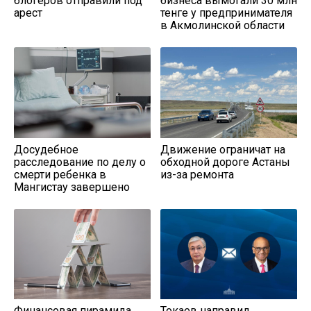
блогеров отправили под
бизнеса вымогали 30 млн
арест
тенге у предпринимателя
в Акмолинской области
Досудебное
Движение ограничат на
расследование по делу о
обходной дороге Астаны
смерти ребенка в
из-за ремонта
Мангистау завершено
Финансовая пирамида
Токаев направил