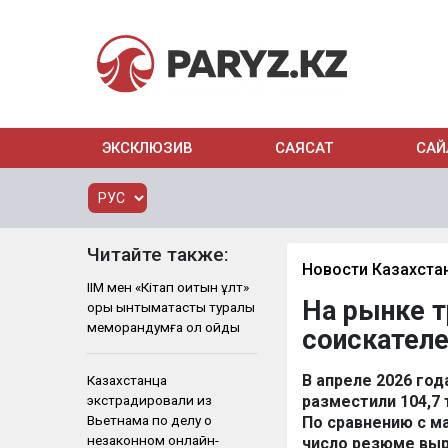
ЭКСКЛЮЗИВ
САЯСАТ
САЙ
Читайте также:
Новости Казахста
ІІМ мен «Кітап оқитын ұлт»
На рынке т
қоры ынтымақтастық туралы
меморандумға қол қойды
соискателе
В апреле 2026 год
Казахстанца
экстрадировали из
разместили 104,7 
Вьетнама по делу о
По сравнению с ма
незаконном онлайн-
число резюме выр