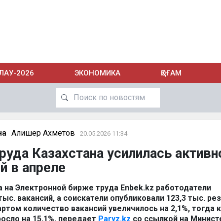
ЛАУ-2026
ЭКОНОМИКА
ҚОҒАМ
на
Алишер Ахметов
20.05.2026 11:34
руда Казахстана усилилась активн
й в апреле
а на Электронной бирже труда Enbek.kz работодатели
тыс. вакансий, а соискатели опубликовали 123,3 тыс. ре
ртом количество вакансий увеличилось на 2,1%, тогда 
осло на 15,1%, передает
Paryz.kz
со ссылкой на Минист