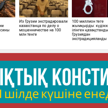
Из Грузии экстрадировали
100 миллион теңге
ии
казахстанца по делу о
жымқырды: күдікк
есины
мошенничестве на 100
ілінген қазақстанд
млн тенге
Грузиядан
экстрадицияланды