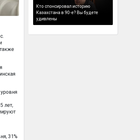
Кто спонсировал историю
Казахстана в 90-е? Вы будете
удивлены
с.
и
 также
я
динская
 уровня
5 лет,
рмируют
ня, 31%