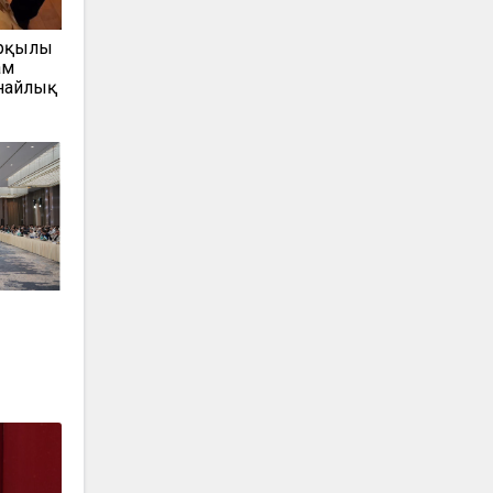
арқылы
ам
анайлық