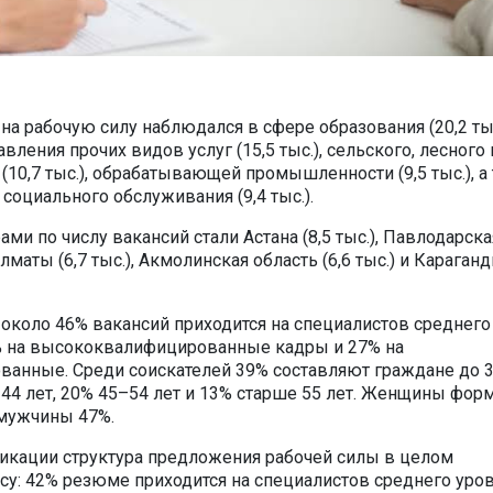
на рабочую силу наблюдался в сфере образования (20,2 ты
авления прочих видов услуг (15,5 тыс.), сельского, лесного 
(10,7 тыс.), обрабатывающей промышленности (9,5 тыс.), а
социального обслуживания (9,4 тыс.).
ми по числу вакансий стали Астана (8,5 тыс.), Павлодарска
 Алматы (6,7 тыс.), Акмолинская область (6,6 тыс.) и Караган
а около 46% вакансий приходится на специалистов среднего
% на высококвалифицированные кадры и 27% на
анные. Среди соискателей 39% составляют граждане до 3
–44 лет, 20% 45–54 лет и 13% старше 55 лет. Женщины фо
 мужчины 47%.
кации структура предложения рабочей силы в целом
осу: 42% резюме приходится на специалистов среднего уров