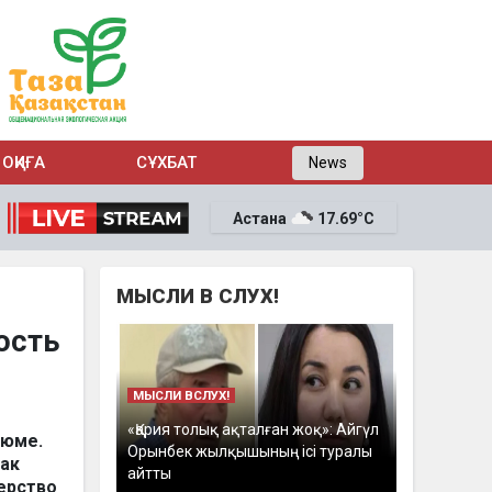
ОҚИҒА
СҰХБАТ
News
Астана
17.69°C
МЫСЛИ В СЛУХ!
ость
МЫСЛИ ВСЛУХ!
«Қария толық ақталған жоқ»: Айгүл
зюме.
Орынбек жылқышының ісі туралы
как
айтты
ерство