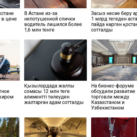
хстане
В Астане из-за
Заңсыз несие беру 
 в цене
непотушенной спички
1 млрд теңгеден аст
водитель лишился более
пайда көрген қост
1,6 млн тенге
сотталды
Қызылордада жалпы
На бизнес-форуме
тное
сомасы 12 млн теңге
обсудили развитие
ажиром
алиментті төлеуден
торговли между
жалтарған адам сотталды
Казахстаном и
Узбекистаном