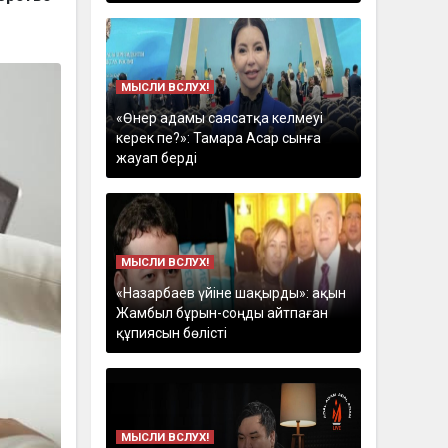
МЫСЛИ ВСЛУХ!
«Өнер адамы саясатқа келмеуі
керек пе?»: Тамара Асар сынға
жауап берді
МЫСЛИ ВСЛУХ!
«Назарбаев үйіне шақырды»: ақын
Жамбыл бұрын-соңды айтпаған
құпиясын бөлісті
МЫСЛИ ВСЛУХ!