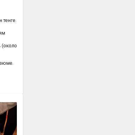
 тенге.
иям
 (около
езюме.