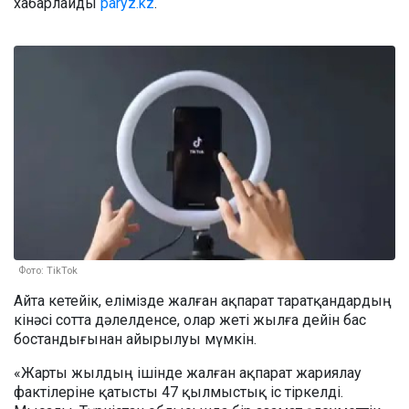
хабарлайды
paryz.kz
.
Фото: TikTok
Айта кетейік, елімізде жалған ақпарат таратқандардың
кінәсі сотта дәлелденсе, олар жеті жылға дейін бас
бостандығынан айырылуы мүмкін.
«Жарты жылдың ішінде жалған ақпарат жариялау
фактілеріне қатысты 47 қылмыстық іс тіркелді.