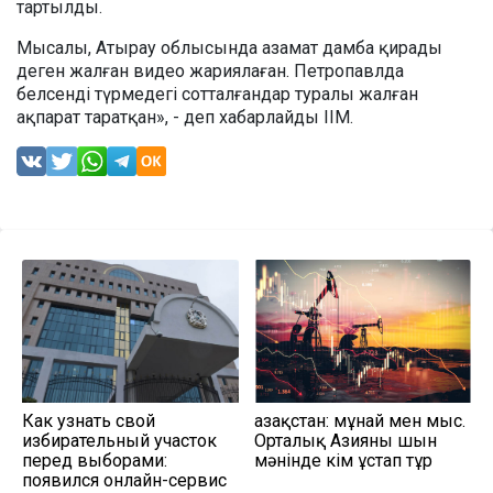
тартылды.
Мысалы, Атырау облысында азамат дамба қирады
деген жалған видео жариялаған. Петропавлда
белсенді түрмедегі сотталғандар туралы жалған
ақпарат таратқан», - деп хабарлайды ІІМ.
Как узнать свой
Қазақстан: мұнай мен мыс.
избирательный участок
Орталық Азияны шын
перед выборами:
мәнінде кім ұстап тұр
появился онлайн-сервис