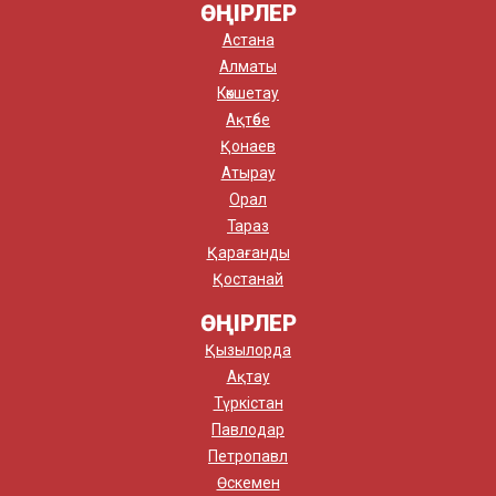
ӨҢІРЛЕР
Астана
Алматы
Көкшетау
Ақтөбе
Қонаев
Атырау
Орал
Тараз
Қарағанды
Қостанай
ӨҢІРЛЕР
Қызылорда
Ақтау
Түркістан
Павлодар
Петропавл
Өскемен