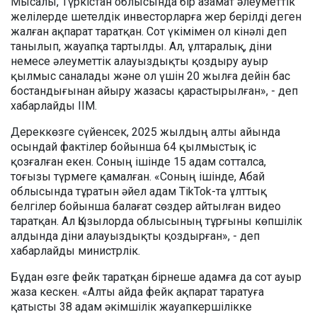
Мысалы, Түркістан облысында бір азамат әлеуметтік
желілерде шетелдік инвесторларға жер берілді деген
жалған ақпарат таратқан. Сот үкімімен ол кінәлі деп
танылып, жауапқа тартылды. Ал, ұлтаралық, діни
немесе әлеуметтік алауыздықты қоздыру ауыр
қылмыс саналады және ол үшін 20 жылға дейін бас
бостандығынан айыру жазасы қарастырылған», - деп
хабарлайды ІІМ.
Дереккөзге сүйенсек, 2025 жылдың алты айында
осындай фактілер бойынша 64 қылмыстық іс
қозғалған екен. Соның ішінде 15 адам сотталса,
тоғызы түрмеге қамалған. «Соның ішінде, Абай
облысында тұратын әйел адам TikTok-та ұлттық
белгілер бойынша балағат сөздер айтылған видео
таратқан. Ал Қызылорда облысының тұрғыны көпшілік
алдында діни алауыздықты қоздырған», - деп
хабарлайды министрлік.
Бұдан өзге фейк таратқан бірнеше адамға да сот ауыр
жаза кескен. «Алты айда фейк ақпарат таратуға
қатысты 38 адам әкімшілік жауапкершілікке