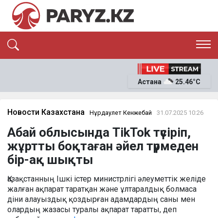
ЭКСКЛЮЗИВ
САЯСАТ
Астана
25.46°C
САЙЛАУ-2026
ЭКОНОМИКА
ҚОҒАМ
ОҚИҒА
Новости Казахстана
Нұрдаулет Кенжебай
31.07.2025 10:26
СҰХБАТ
Абай облысында TikTok түсіріп,
News
жұртты боқтаған әйел түрмеден
бір-ақ шықты
Қазақстанның Ішкі істер министрлігі әлеуметтік желіде
жалған ақпарат таратқан және ұлтаралдық болмаса
діни алауыздық қоздырған адамдардың саны мен
олардың жазасы туралы ақпарат таратты, деп