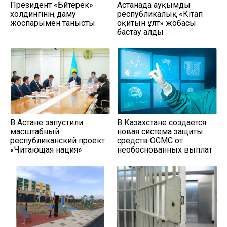
Президент «Бәйтерек»
Астанада ауқымды
холдингінің даму
республикалық «Кітап
жоспарымен танысты
оқитын ұлт» жобасы
бастау алды
В Астане запустили
В Казахстане создается
масштабный
новая система защиты
республиканский проект
средств ОСМС от
«Читающая нация»
необоснованных выплат