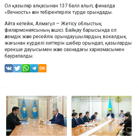
Ол қазылар алқасынан 137 балл алып, финалда
«Вечность» әнін тебірентерлік түрде орындады.
Айта кетейік, Алмагүл — Жетісу облыстық
филармониясының әншісі. Байқау барысында ол
әлемдік және ресейлік орындаушылардың вокалдық
жағынан күрделі хиттерін шебер орындап, қазыларды
ерекше дауысымен және сахнадағы харизмасымен
баурапалды.