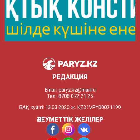
РЕДАКЦИЯ
Email:
paryz.kz@mail.ru
Тел.: 8708 072 21 25
БАҚ куәлігі: 13.03.2020 ж. KZ31VPY00021199
ӘЛЕУМЕТТІК ЖЕЛІЛЕР