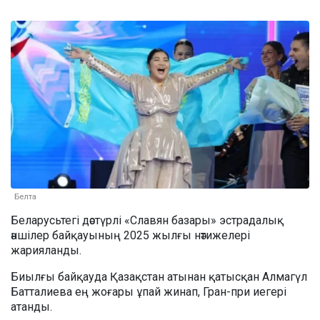
Белта
Беларусьтегі дәстүрлі «Славян базары» эстрадалық
әншілер байқауының 2025 жылғы нәтижелері
жарияланды.
Биылғы байқауда Қазақстан атынан қатысқан Алмагүл
Батталиева ең жоғары ұпай жинап, Гран-при иегері
атанды.