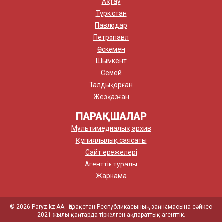
Ақтау
Түркістан
Павлодар
Петропавл
Өскемен
Шымкент
Семей
Талдықорған
Жезқазған
ПАРАҚШАЛАР
Мультимедиалық архив
Құпиялылық саясаты
Сайт ережелері
Агенттік туралы
Жарнама
© 2026 Paryz.kz АА - Қазақстан Республикасының заңнамасына сәйкес
2021 жылы қаңтарда тіркелген ақпараттық агенттік.