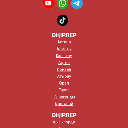
ӨҢІРЛЕР
Астана
Алматы
Көкшетау
Ақтөбе
Қонаев
Атырау
Орал
Тараз
Қарағанды
Қостанай
ӨҢІРЛЕР
Қызылорда