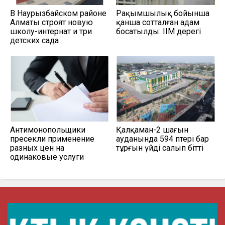
В Наурызбайском районе
Рақымшылық бойынша
Алматы строят новую
қанша сотталған адам
школу-интернат и три
босатылды: ІІМ дерегі
детских сада
Антимонопольщики
Қалқаман-2 шағын
пресекли применение
ауданында 594 пәтері бар
разных цен на
тұрғын үйді салып бітті
одинаковые услуги