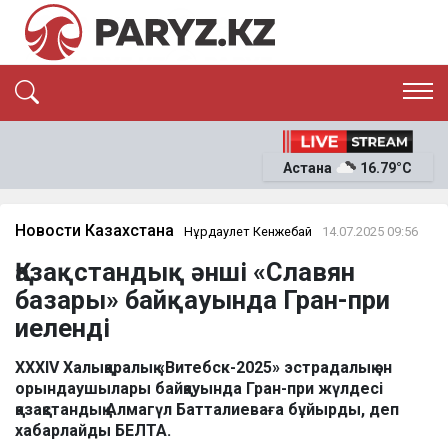
ЭКСКЛЮЗИВ
САЯСАТ
Астана
16.79°C
САЙЛАУ-2026
ЭКОНОМИКА
ҚОҒАМ
ОҚИҒА
Новости Казахстана
Нұрдаулет Кенжебай
14.07.2025 09:56
СҰХБАТ
Қазақстандық әнші «Славян
News
базары» байқауында Гран-при
иеленді
XXXIV Халықаралық «Витебск-2025» эстрадалық ән
орындаушылары байқауында Гран-при жүлдесі
қазақстандық Алмагүл Батталиеваға бұйырды, деп
хабарлайды БЕЛТА.