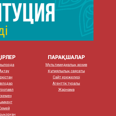
ІРЛЕР
ПАРАҚШАЛАР
зылорда
Мультимедиалық архив
Ақтау
Құпиялылық саясаты
ркістан
Сайт ережелері
влодар
Агенттік туралы
тропавл
Жарнама
скемен
ымкент
Семей
дықорған