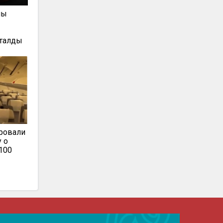
пы
тталды
ировали
у о
100