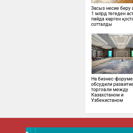
Заңсыз несие беру
1 млрд теңгеден ас
пайда көрген қос
сотталды
На бизнес-форуме
обсудили развити
торговли между
Казахстаном и
Узбекистаном