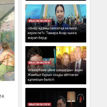
МЫСЛИ ВСЛУХ!
«Өнер адамы саясатқа келмеуі
керек пе?»: Тамара Асар сынға
жауап берді
МЫСЛИ ВСЛУХ!
«Назарбаев үйіне шақырды»: ақын
Жамбыл бұрын-соңды айтпаған
құпиясын бөлісті
14.
МЫСЛИ ВСЛУХ!