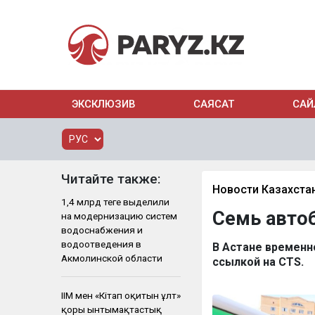
ЭКСКЛЮЗИВ
САЯСАТ
САЙ
Читайте также:
Новости Казахста
1,4 млрд теңге выделили
Семь авто
на модернизацию систем
водоснабжения и
водоотведения в
В Астане временн
Акмолинской области
ссылкой на CTS.
ІІМ мен «Кітап оқитын ұлт»
қоры ынтымақтастық