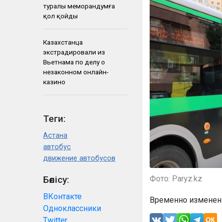
туралы меморандумға
қол қойды
Казахстанца
экстрадировали из
Вьетнама по делу о
незаконном онлайн-
казино
Теги:
Астана
автобус
движение автобусов
Бөлісу:
Фото: Paryz.kz
ВКонтакте
Временно изменены
Одноклассники
Twitter