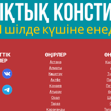
ТТІК
ӨҢІРЛЕР
ӨҢ
ЛЕР
Астана
Қы
Алматы
Көкшетау
Тү
Ақтөбе
Па
Қонаев
Пе
Атырау
Ө
Орал
Ш
Тараз
Қарағанды
Тал