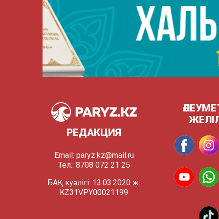
ӘЛЕУМЕ
ЖЕЛІ
РЕДАКЦИЯ
Email:
paryz.kz@mail.ru
Тел.: 8708 072 21 25
БАҚ куәлігі: 13.03.2020 ж.
KZ31VPY00021199