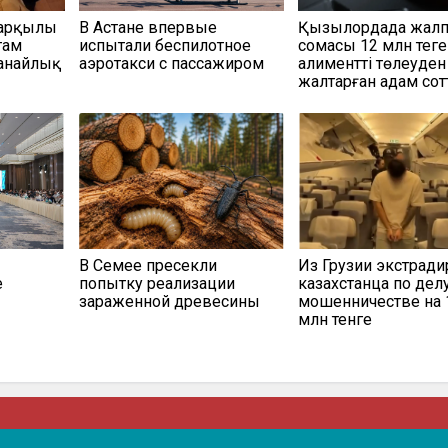
 арқылы
В Астане впервые
Қызылордада жал
там
испытали беспилотное
сомасы 12 млн теңге
танайлық
аэротакси с пассажиром
алиментті төлеуден
жалтарған адам со
В Семее пресекли
Из Грузии экстрад
е
попытку реализации
казахстанца по дел
зараженной древесины
мошенничестве на 
млн тенге