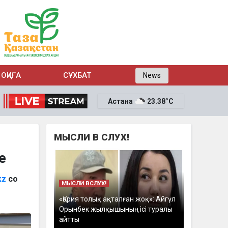
ОҚИҒА
СҰХБАТ
News
Астана
23.38°C
МЫСЛИ В СЛУХ!
е
kz
со
МЫСЛИ ВСЛУХ!
«Қария толық ақталған жоқ»: Айгүл
Орынбек жылқышының ісі туралы
айтты