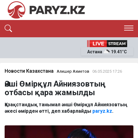
ЭКСКЛЮЗИВ
САЯСАТ
Астана
19.41°C
САЙЛАУ-2026
ЭКОНОМИКА
ҚОҒАМ
ОҚИҒА
Новости Казахстана
Алишер Ахметов
06.05.2025 17:26
СҰХБАТ
Әнші Өмірқұл Айниязовтың
News
отбасы қара жамылды
Қазақстандық танымал әнші Өмірқұл Айниязовтың
әкесі өмірден өтті, деп хабарлайды
paryz.kz
.