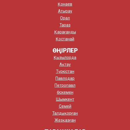
Қонаев
Атырау
Орал
Тараз
Қарағанды
Қостанай
ӨҢІРЛЕР
Қызылорда
Ақтау
Түркістан
Павлодар
Петропавл
Өскемен
Шымкент
Семей
Талдықорған
Жезқазған