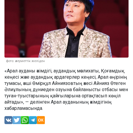
фото: әлеуметтік желіден
«Арал ауданы әкімдігі, аудандық мәслихаты, Қоғамдық
кеңесі және аудандық ардагерлер кеңесі, Арал өңірінің
тумасы, әнші Өмірқұл Айниязовтың әкесі Айнияз Өтеген
Әлиұлының дүниеден озуына байланысты отбасы мен
туған-туыстарының қайғыларына ортақтасып көңіл
айтады», — делінген Арал ауданының әкімдігінің
хабарламасында.