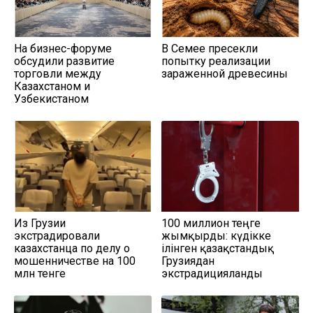
На бизнес-форуме
В Семее пресекли
обсудили развитие
попытку реализации
торговли между
зараженной древесины
Казахстаном и
Узбекистаном
Из Грузии
100 миллион теңге
экстрадировали
жымқырды: күдікке
казахстанца по делу о
ілінген қазақстандық
мошенничестве на 100
Грузиядан
млн тенге
экстрадицияланды