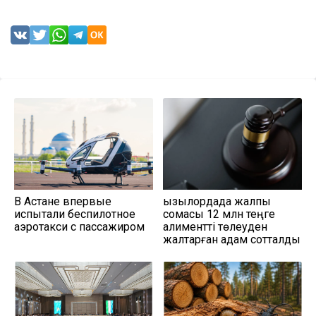
В Астане впервые
Қызылордада жалпы
испытали беспилотное
сомасы 12 млн теңге
аэротакси с пассажиром
алиментті төлеуден
жалтарған адам сотталды