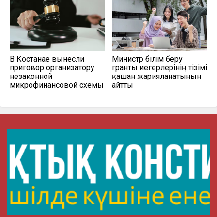
В Костанае вынесли
Министр білім беру
приговор организатору
гранты иегерлерінің тізімі
незаконной
қашан жарияланатынын
микрофинансовой схемы
айтты