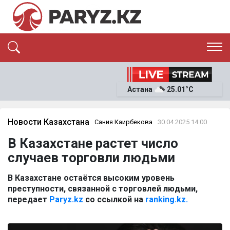
ЭКСКЛЮЗИВ
САЯСАТ
САЙЛАУ-2026
Астана
25.01°C
ЭКОНОМИКА
ҚОҒАМ
ОҚИҒА
Новости Казахстана
Сания Каирбекова
30.04.2025 14:00
СҰХБАТ
News
В Казахстане растет число
случаев торговли людьми
В Казахстане остаётся высоким уровень
преступности, связанной с торговлей людьми,
передает
Paryz.kz
со ссылкой на
ranking.kz.