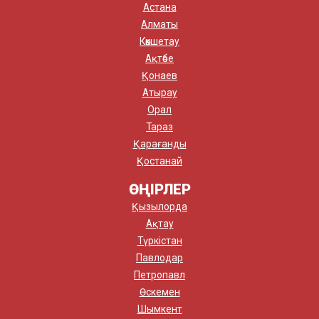
Астана
Алматы
Көкшетау
Ақтөбе
Қонаев
Атырау
Орал
Тараз
Қарағанды
Қостанай
ӨҢІРЛЕР
Қызылорда
Ақтау
Түркістан
Павлодар
Петропавл
Өскемен
Шымкент