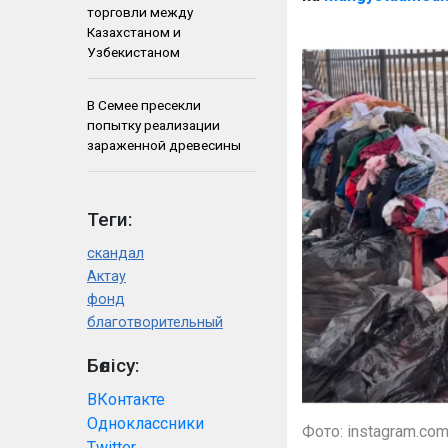
торговли между
Казахстаном и
Узбекистаном
В Семее пресекли
попытку реализации
зараженной древесины
Теги:
скандал
Актау
фонд
благотворительный
Бөлісу:
ВКонтакте
Одноклассники
Фото: instagram.co
Twitter