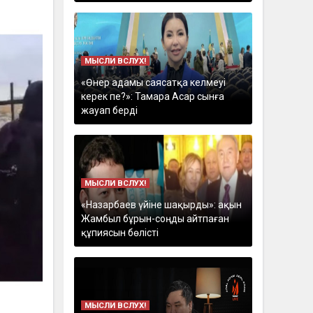
МЫСЛИ ВСЛУХ!
«Өнер адамы саясатқа келмеуі
керек пе?»: Тамара Асар сынға
жауап берді
МЫСЛИ ВСЛУХ!
«Назарбаев үйіне шақырды»: ақын
Жамбыл бұрын-соңды айтпаған
құпиясын бөлісті
МЫСЛИ ВСЛУХ!