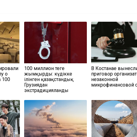
дировали
100 миллион теңге
В Костанае вынесл
лу о
жымқырды: күдікке
приговор организа
 100
ілінген қазақстандық
незаконной
Грузиядан
микрофинансовой 
экстрадицияланды