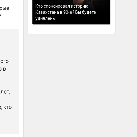
Кто спонсировал историю
орые
Казахстана в 90-е? Вы будете
у
удивлены
того
з в
лет,
, кто
 -