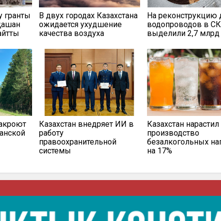
у гранты
В двух городах Казахстана
На реконструкцию 
 қашан
ожидается ухудшение
водопроводов в С
айтты
качества воздуха
выделили 2,7 млрд 
закроют
Казахстан внедряет ИИ в
Казахстан нарастил
канской
работу
производство
правоохранительной
безалкогольных на
системы
на 17%