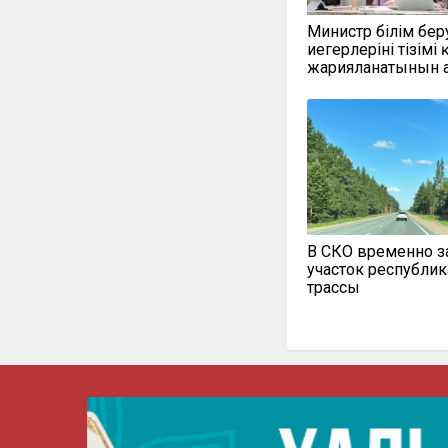
Министр білім бер
иегерлерінің тізімі
жарияланатынын 
В СКО временно 
участок республи
трассы