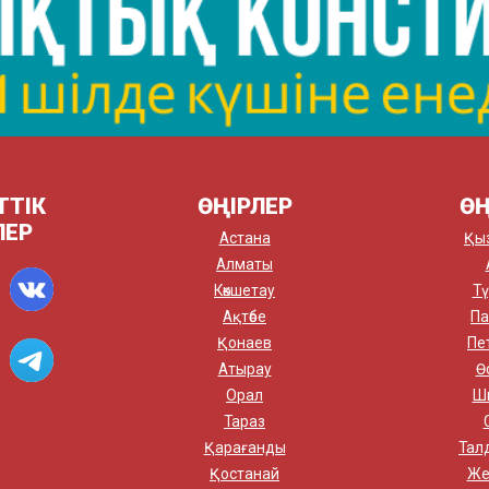
ТТІК
ӨҢІРЛЕР
ӨҢ
ЛЕР
Астана
Қы
Алматы
Көкшетау
Тү
Ақтөбе
Па
Қонаев
Пе
Атырау
Ө
Орал
Ш
Тараз
Қарағанды
Тал
Қостанай
Же