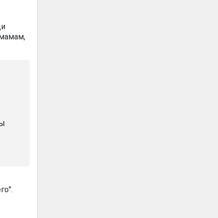
щи
 мамам,
мы
го".