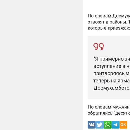
По словам Досмуха
отвозят в районы.
которые приезжают
"Я примерно зн
вступление в ч
притворяясь ма
теперь на ярма
Досмухамбето
По словам мужчины
обратились "десят