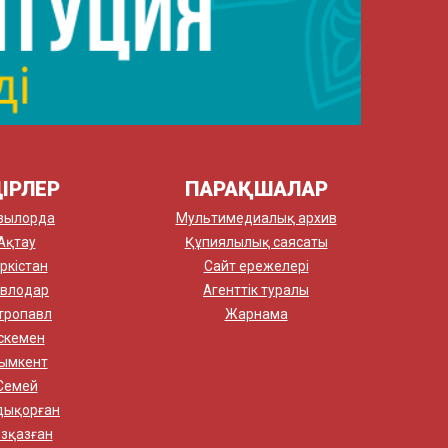
ІРЛЕР
ПАРАҚШАЛАР
зылорда
Мультимедиалық архив
Ақтау
Құпиялылық саясаты
ркістан
Сайт ережелері
влодар
Агенттік туралы
тропавл
Жарнама
скемен
ымкент
Семей
дықорған
зқазған