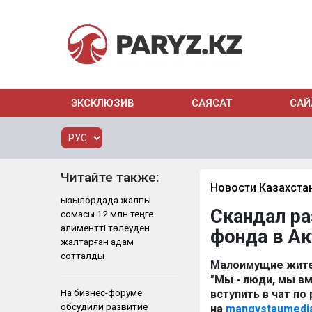
ЭКСКЛЮЗИВ
САЯСАТ
САЙ
Читайте также:
Новости Казахста
Қызылордада жалпы
Скандал ра
сомасы 12 млн теңге
алиментті төлеуден
фонда в Ак
жалтарған адам
сотталды
Малоимущие жител
"Мы - люди, мы вм
На бизнес-форуме
вступить в чат п
обсудили развитие
на
mangystaumedi