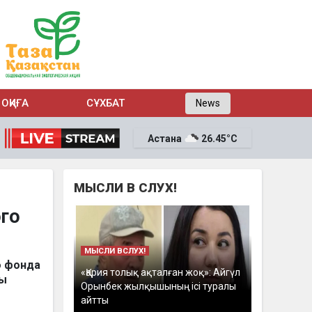
ОҚИҒА
СҰХБАТ
News
Астана
26.45°C
МЫСЛИ В СЛУХ!
ого
МЫСЛИ ВСЛУХ!
о фонда
«Қария толық ақталған жоқ»: Айгүл
бы
Орынбек жылқышының ісі туралы
айтты