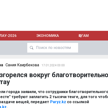
ЛАУ-2026
ЭКОНОМИКА
ҚОҒАМ
на
Сания Каирбекова
17.01.2024 03:00
згорелся вокруг благотворительн
тау
и города заявили, что сотрудники благотворительног
есте" требуют заплатить 2 тысячи тенге, для того что
о раздаче вещей, передает
Paryz.kz
со ссылкой
a.kz
.