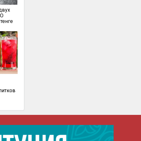
двух
КО
тенге
питков