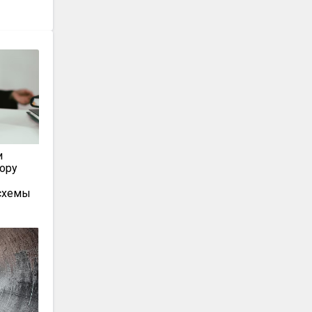
и
тору
схемы