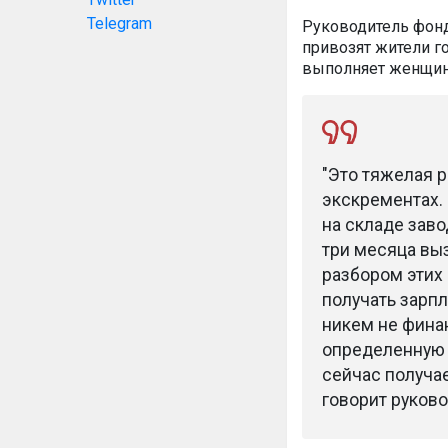
Telegram
Руководитель фонд
привозят жители г
выполняет женщина
"Это тяжелая р
экскрементах. 
на складе заво
три месяца вы
разбором этих 
получать зарпл
никем не фина
определенную п
сейчас получае
говорит руково