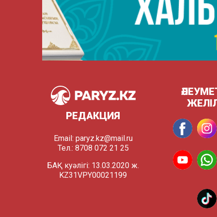
ӘЛЕУМЕ
ЖЕЛІ
РЕДАКЦИЯ
Email:
paryz.kz@mail.ru
Тел.: 8708 072 21 25
БАҚ куәлігі: 13.03.2020 ж.
KZ31VPY00021199