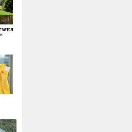
гается
ой