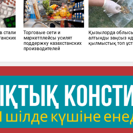
в стали
Торговые сети и
Қызылорда облыс
танских
маркетплейсы усилят
алтынды заңсыз өнд
поддержку казахстанских
қылмыстық топ ұс
производителей