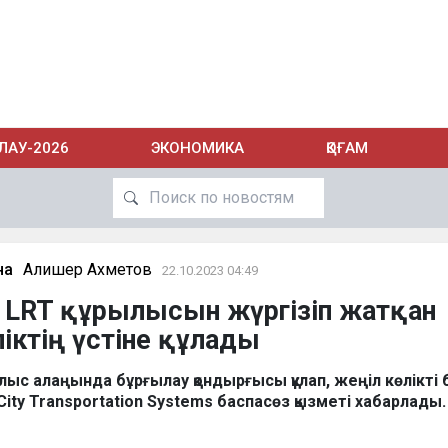
ЛАУ-2026
ЭКОНОМИКА
ҚОҒАМ
на
Алишер Ахметов
22.10.2023 04:49
 LRT құрылысын жүргізіп жатқан
ліктің үстіне құлады
лыс алаңында бұрғылау қондырғысы құлап, жеңіл көлікті
City Transportation Systems баспасөз қызметі хабарлады.