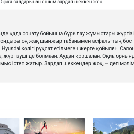
 Оқиға салдарынан ешкім зардап шеккен жоқ.
нде қада орнату бойынша бұрғылау жұмыстары жүргізі
қондырғы оң жақ шынжыр табанымен асфальттың бос
 Hyundai көлігі рұқсат етілмеген жерге қойылған. Сало
 жүргізуші де болмаған. Аудан қоршалған. Оқиға орнын
мыс істеп жатыр. Зардап шеккендер жоқ, – деп мәлі