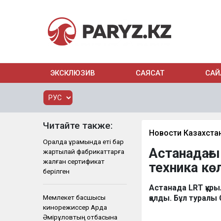
ЭКСКЛЮЗИВ
САЯСАТ
САЙ
Читайте также:
Новости Казахста
Оралда құрамында еті бар
Астанадағы
жартылай фабрикаттарға
жалған сертификат
техника кө
берілген
Астанада LRT құры
Мемлекет басшысы
қалды. Бұл туралы 
кинорежиссер Ардақ
Әмірқұловтың отбасына