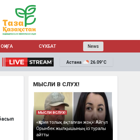
ОҚИҒА
СҰХБАТ
News
Астана
26.09°C
МЫСЛИ В СЛУХ!
МЫСЛИ ВСЛУХ!
 басып
«Қария толық ақталған жоқ»: Айгүл
Орынбек жылқышының ісі туралы
айтты