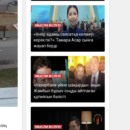
МЫСЛИ ВСЛУХ!
«Өнер адамы саясатқа келмеуі
керек пе?»: Тамара Асар сынға
жауап берді
МЫСЛИ ВСЛУХ!
«Назарбаев үйіне шақырды»: ақын
Жамбыл бұрын-соңды айтпаған
құпиясын бөлісті
інің
МЫСЛИ ВСЛУХ!