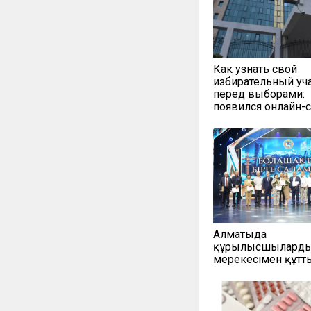
Как узнать свой
избирательный уч
перед выборами:
появился онлайн-
Алматыда
құрылысшыларды 
мерекесімен құт