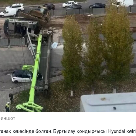
риншот
анақ көшесінде болған. Бұрғылау қондырғысы Hyundai көліг