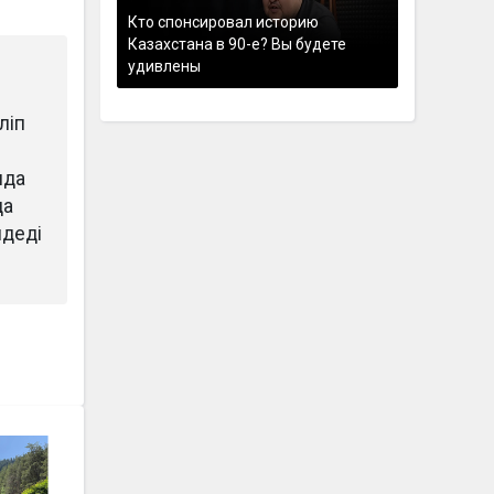
Кто спонсировал историю
Казахстана в 90-е? Вы будете
удивлены
ліп
нда
да
мдеді