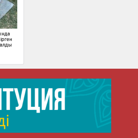
ында
ірген
талды