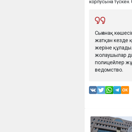
корпусына түскен.
Сығанақ көшесі
жатқан кезде 
жеріне құлады.
жолаушылар да,
полицейлер жұ
ведомство.