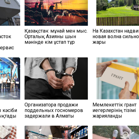
Қазақстан: мұнай мен мыс.
На Казахстан надви
асток
Орталық Азияны шын
новая волна сильн
мәнінде кім ұстап тұр
жары
сервис
Организатора продажи
Мемлекеттік грант
кәсіби
поддельных госномеров
иегерлерінің тізімі
тықтады
задержали в Алматы
жарияланды