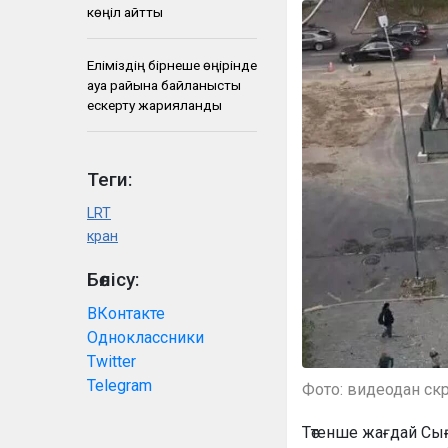
көңіл айтты
Еліміздің бірнеше өңірінде
ауа райына байланысты
ескерту жарияланды
Теги:
LRT
кран
Бөлісу:
ВКонтакте
Одноклассники
Twitter
Telegram
Фото: видеодан ск
Төтенше жағдай Сығ