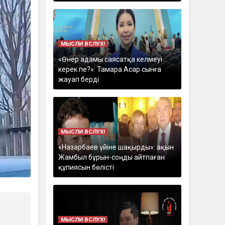
МЫСЛИ ВСЛУХ!
«Өнер адамы саясатқа келмеуі
керек пе?»: Тамара Асар сынға
жауап берді
МЫСЛИ ВСЛУХ!
«Назарбаев үйіне шақырды»: ақын
Жамбыл бұрын-соңды айтпаған
құпиясын бөлісті
МЫСЛИ ВСЛУХ!