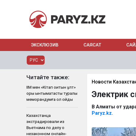
ЭКСКЛЮЗИВ
САЯСАТ
САЙ
Читайте также:
Новости Казахста
ІІМ мен «Кітап оқитын ұлт»
Электрик с
қоры ынтымақтастық туралы
меморандумға қол қойды
В Алматы от удара
Paryz.kz.
Казахстанца
экстрадировали из
Вьетнама по делу о
незаконном онлайн-