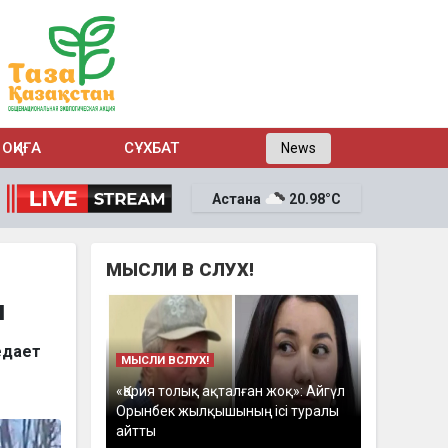
ОҚИҒА
СҰХБАТ
News
Астана
20.98°C
МЫСЛИ В СЛУХ!
ы
едает
МЫСЛИ ВСЛУХ!
«Қария толық ақталған жоқ»: Айгүл
Орынбек жылқышының ісі туралы
айтты