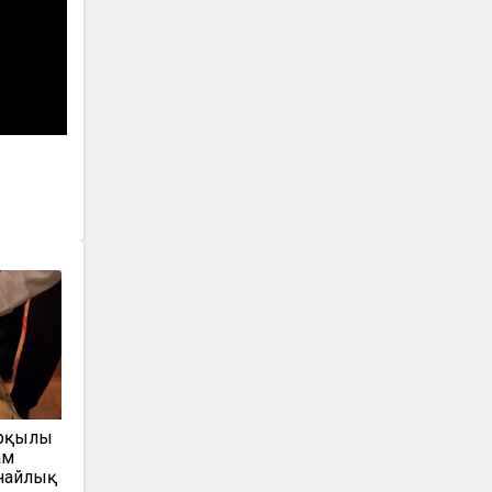
арқылы
ам
анайлық