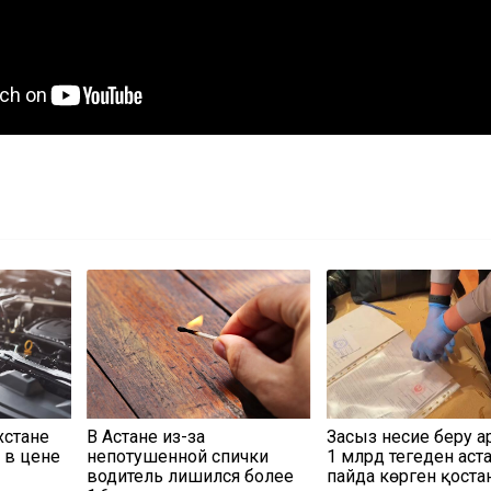
хстане
В Астане из-за
Заңсыз несие беру 
 в цене
непотушенной спички
1 млрд теңгеден аст
водитель лишился более
пайда көрген қост