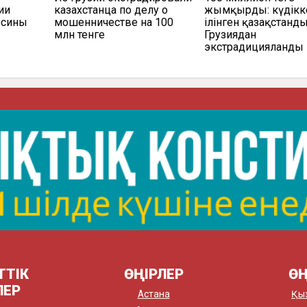
ии
казахстанца по делу о
жымқырды: күдікк
есины
мошенничестве на 100
ілінген қазақстанд
млн тенге
Грузиядан
экстрадицияланды
ТТІК
ӨҢІРЛЕР
ӨҢ
ЛЕР
Астана
Қы