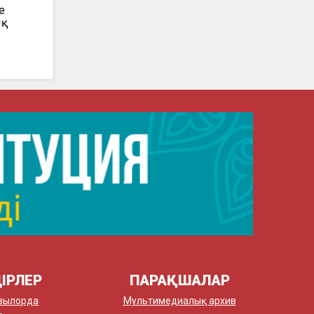
е
ық
ІРЛЕР
ПАРАҚШАЛАР
зылорда
Мультимедиалық архив