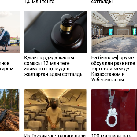
1,6 млн тенге
сотталды
Қызылордада жалпы
На бизнес-форуме
тное
сомасы 12 млн теңге
обсудили развитие
ажиром
алиментті төлеуден
торговли между
жалтарған адам сотталды
Казахстаном и
Узбекистаном
Из Грузии экстрадировали
100 миллион теңге