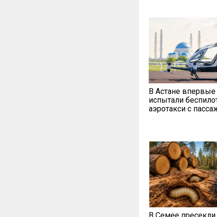
В Астане впервые
испытали беспило
аэротакси с пасс
В Семее пресекли