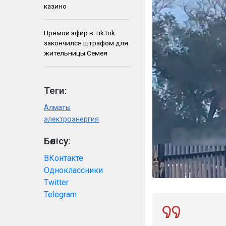
казино
Прямой эфир в TikTok
закончился штрафом для
жительницы Семея
Теги:
Алматы
электроэнергия
Бөлісу:
ВКонтакте
Одноклассники
Twitter
Telegram