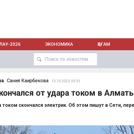
ЛАУ-2026
ЭКОНОМИКА
ҚОҒАМ
на
Сания Каирбекова
13.10.2023 05:33
кончался от удара током в Алмат
 током скончался электрик. Об этом пишут в Сети, пер