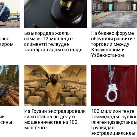
Қызылордада жалпы
На бизнес-форуме
тное
сомасы 12 млн теңге
обсудили развитие
ажиром
алиментті төлеуден
торговли между
жалтарған адам сотталды
Казахстаном и
Узбекистаном
Из Грузии экстрадировали
100 миллион теңге
ии
казахстанца по делу о
жымқырды: күдікк
есины
мошенничестве на 100
ілінген қазақстанд
млн тенге
Грузиядан
экстрадицияланды