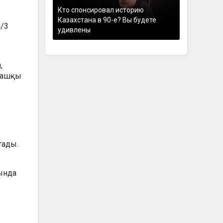
Кто спонсировал историю
Казахстана в 90-е? Вы будете
4/3
удивлены
,
лғашқы
тады.
ында