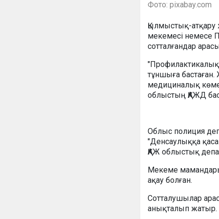
Фото: pixabay.com
Қылмыстық-атқару 
мекемесі немесе П
сотталғандар арас
"Профилактикалық 
тұншыға бастаған.
медициналық көмек
облыстың ҚАЖД бас
Облыс полиция деп
"Денсаулыққа қасақ
ҚАЖ облыстық депа
Мекеме мамандары
ақау болған.
Сотталушылар ара
анықталып жатыр.