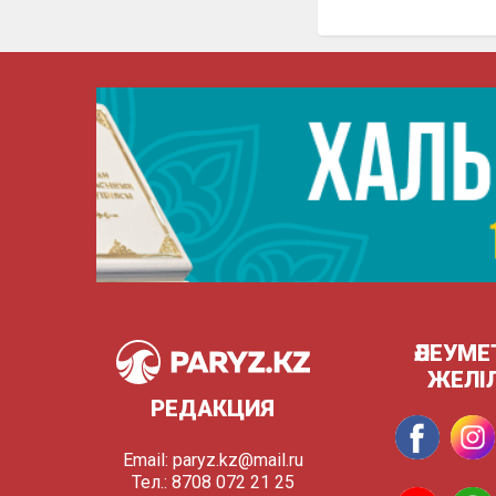
ӘЛЕУМЕ
ЖЕЛІ
РЕДАКЦИЯ
Email:
paryz.kz@mail.ru
Тел.: 8708 072 21 25