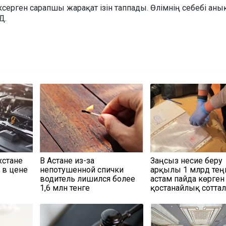
ксерген сарапшы жарақат ізін таппады. Өлімнің себебі ан
Д.
хстане
В Астане из-за
Заңсыз несие беру
 в цене
непотушенной спички
арқылы 1 млрд тең
водитель лишился более
астам пайда көрген
1,6 млн тенге
қостанайлық сотта