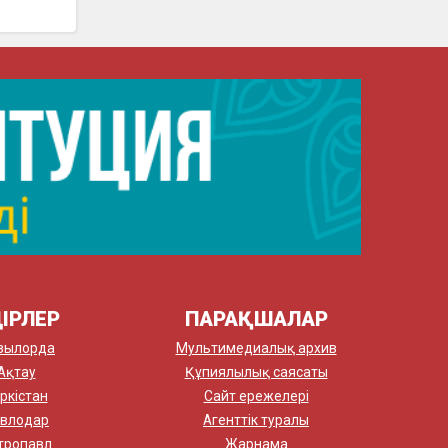
ІРЛЕР
ПАРАҚШАЛАР
зылорда
Мультимедиалық архив
Ақтау
Құпиялылық саясаты
ркістан
Сайт ережелері
влодар
Агенттік туралы
тропавл
Жарнама