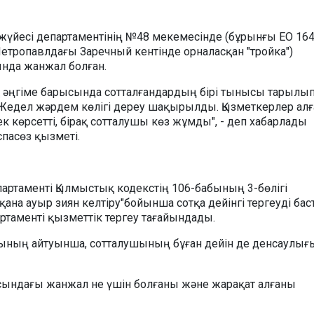
жүйесі департаментінің №48 мекемесінде (бұрынғы ЕО 16
етропавлдағы Заречный кентінде орналасқан "тройка")
ында жанжал болған.
әңгіме барысында сотталғандардың бірі тынысы тарылып
 Жедел жәрдем көлігі дереу шақырылды. Қызметкерлер а
 көрсетті, бірақ сотталушы көз жұмды", - деп хабарлады
пасөз қызметі.
артаменті Қылмыстық кодекстің 106-бабының 3-бөлігі
ана ауыр зиян келтіру"бойынша сотқа дейінгі тергеуді бас
ртаменті қызметтік тергеу тағайындады.
ның айтуынша, сотталушының бұған дейін де денсаулығ
сындағы жанжал не үшін болғаны және жарақат алғаны