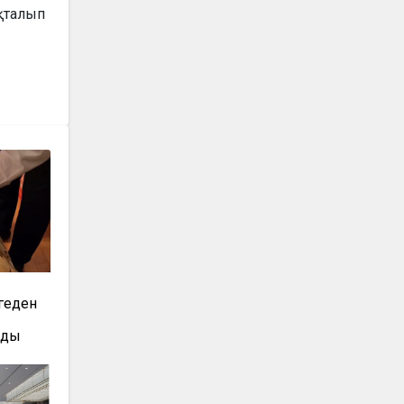
ықталып
геден
лды