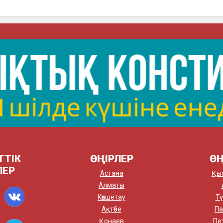
ТТІК
ӨҢІРЛЕР
ӨҢ
ЛЕР
Астана
Қы
Алматы
Көкшетау
Тү
Ақтөбе
Па
Қонаев
Пе