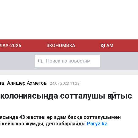
ЛАУ-2026
ЭКОНОМИКА
ҚОҒАМ
на
Алишер Ахметов
24.07.2023 11:23
 колониясында сотталушы қайтыс
ясында 43 жастағы ер адам басқа сотталушымен
кейін көз жұмды, деп хабарлайды
Paryz.kz.