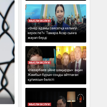
МЫСЛИ ВСЛУХ!
«Өнер адамы саясатқа келмеуі
керек пе?»: Тамара Асар сынға
жауап берді
МЫСЛИ ВСЛУХ!
«Назарбаев үйіне шақырды»: ақын
Жамбыл бұрын-соңды айтпаған
құпиясын бөлісті
МЫСЛИ ВСЛУХ!