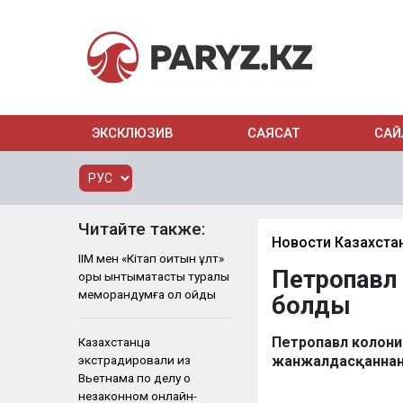
ЭКСКЛЮЗИВ
САЯСАТ
САЙ
Читайте также:
Новости Казахста
ІІМ мен «Кітап оқитын ұлт»
Петропавл
қоры ынтымақтастық туралы
меморандумға қол қойды
болды
Петропавл колони
Казахстанца
экстрадировали из
жанжалдасқаннан 
Вьетнама по делу о
незаконном онлайн-