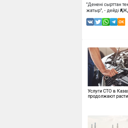
"Денені сырттан те
жатыр", - дейді ҚАЖ
Услуги СТО в Каза
продолжают расти