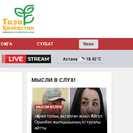
ОҚИҒА
СҰХБАТ
News
Астана
18.43°C
МЫСЛИ В СЛУХ!
МЫСЛИ ВСЛУХ!
«Қария толық ақталған жоқ»: Айгүл
Орынбек жылқышының ісі туралы
айтты