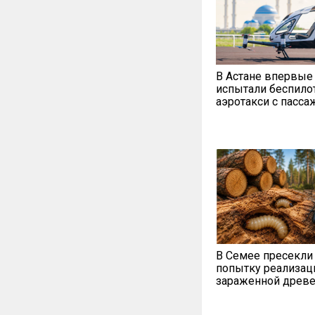
В Астане впервые
испытали беспило
аэротакси с пасс
В Семее пресекли
попытку реализац
зараженной древ