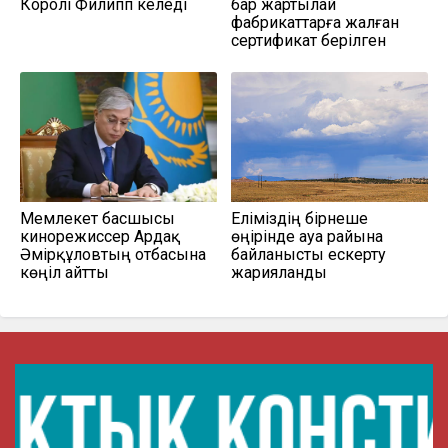
Королі Филипп келеді
бар жартылай
фабрикаттарға жалған
сертификат берілген
Мемлекет басшысы
Еліміздің бірнеше
кинорежиссер Ардақ
өңірінде ауа райына
Әмірқұловтың отбасына
байланысты ескерту
көңіл айтты
жарияланды