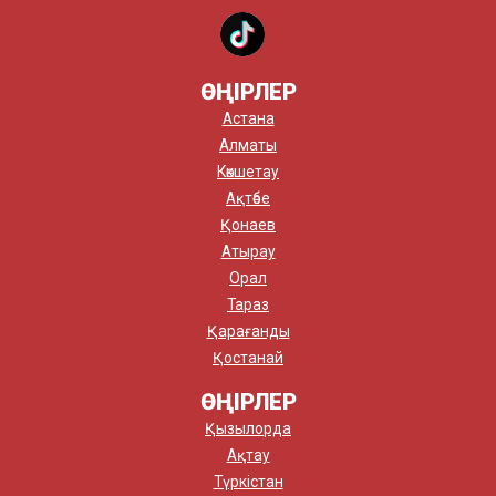
ӨҢІРЛЕР
Астана
Алматы
Көкшетау
Ақтөбе
Қонаев
Атырау
Орал
Тараз
Қарағанды
Қостанай
ӨҢІРЛЕР
Қызылорда
Ақтау
Түркістан