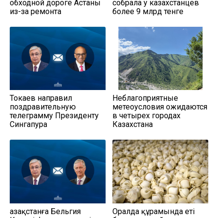
обходной дороге Астаны
собрала у казахстанцев
из-за ремонта
более 9 млрд тенге
Токаев направил
Неблагоприятные
поздравительную
метеоусловия ожидаются
телеграмму Президенту
в четырех городах
Сингапура
Казахстана
Қазақстанға Бельгия
Оралда құрамында еті