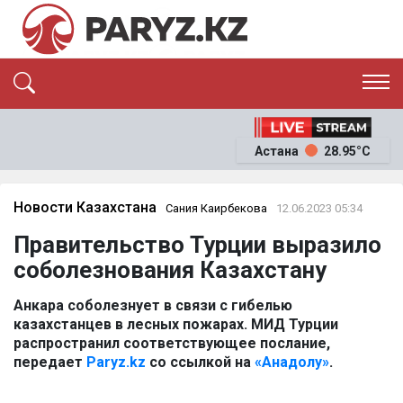
ЭКСКЛЮЗИВ
САЯСАТ
Астана
28.95°C
САЙЛАУ-2026
ЭКОНОМИКА
ҚОҒАМ
ОҚИҒА
Новости Казахстана
Сания Каирбекова
12.06.2023 05:34
СҰХБАТ
Правительство Турции выразило
News
соболезнования Казахстану
Анкара соболезнует в связи с гибелью
казахстанцев в лесных пожарах. МИД Турции
распространил соответствующее послание,
передает
Paryz.kz
со ссылкой на
«Анадолу»
.