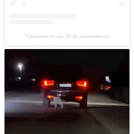
Публикация от Liza, 19 (@_dzhanabekova)