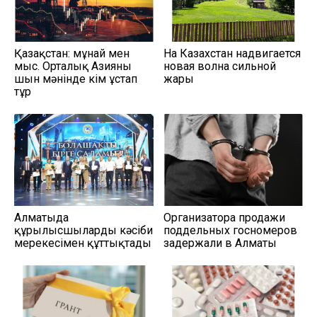
Қазақстан: мұнай мен
На Казахстан надвигается
мыс. Орталық Азияны
новая волна сильной
шын мәнінде кім ұстап
жары
тұр
Алматыда
Организатора продажи
құрылысшыларды кәсіби
поддельных госномеров
мерекесімен құттықтады
задержали в Алматы