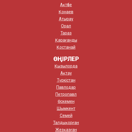
Ақтөбе
Қонаев
Атырау
Орал
Тараз
Қарағанды
Қостанай
ӨҢІРЛЕР
Қызылорда
Ақтау
Түркістан
Павлодар
Петропавл
Өскемен
Шымкент
Семей
Талдықорған
Жезқазған