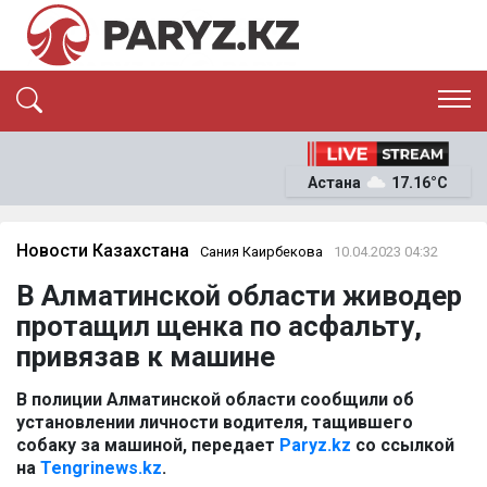
ЭКСКЛЮЗИВ
САЯСАТ
Астана
17.16°C
САЙЛАУ-2026
ЭКОНОМИКА
ҚОҒАМ
ОҚИҒА
Новости Казахстана
Сания Каирбекова
10.04.2023 04:32
СҰХБАТ
В Алматинской области живодер
News
протащил щенка по асфальту,
привязав к машине
В полиции Алматинской области сообщили об
установлении личности водителя, тащившего
собаку за машиной, передает
Paryz.kz
со ссылкой
на
Tengrinews.kz
.