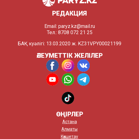
РЕДАКЦИЯ
Email:
paryz.kz@mail.ru
Тел.: 8708 072 21 25
БАҚ куәлігі: 13.03.2020 ж. KZ31VPY00021199
ӘЛЕУМЕТТІК ЖЕЛІЛЕР
ӨҢІРЛЕР
Астана
Алматы
Көкшетау