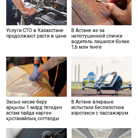
Услуги СТО в Казахстане
В Астане из-за
продолжают расти в цене
непотушенной спички
водитель лишился более
1,6 млн тенге
Заңсыз несие беру
В Астане впервые
арқылы 1 млрд теңгеден
испытали беспилотное
астам пайда көрген
аэротакси с пассажиром
қостанайлық сотталды