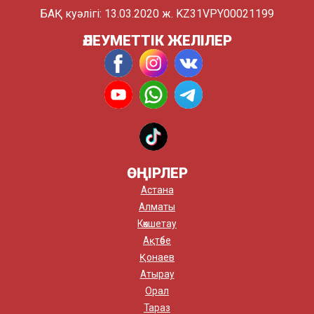
БАҚ куәлігі: 13.03.2020 ж. KZ31VPY00021199
ӘЛЕУМЕТТІК ЖЕЛІЛЕР
ӨҢІРЛЕР
Астана
Алматы
Көкшетау
Ақтөбе
Қонаев
Атырау
Орал
Тараз