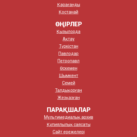
Қарағанды
Қостанай
ӨҢІРЛЕР
Қызылорда
Ақтау
Түркістан
Павлодар
Петропавл
Өскемен
Шымкент
Семей
Талдықорған
Жезқазған
ПАРАҚШАЛАР
Мультимедиалық архив
Құпиялылық саясаты
Сайт ережелері