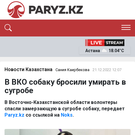
ЭКСКЛЮЗИВ
САЯСАТ
Астана
18.04°C
САЙЛАУ-2026
ЭКОНОМИКА
ҚОҒАМ
ОҚИҒА
Новости Казахстана
Сания Каирбекова
21.12.2022 12:07
СҰХБАТ
В ВКО собаку бросили умирать в
News
сугробе
В Восточно-Казахстанской области волонтеры
спасли замерзающую в сугробе собаку, передает
Paryz.kz
со ссылкой на
Noks
.