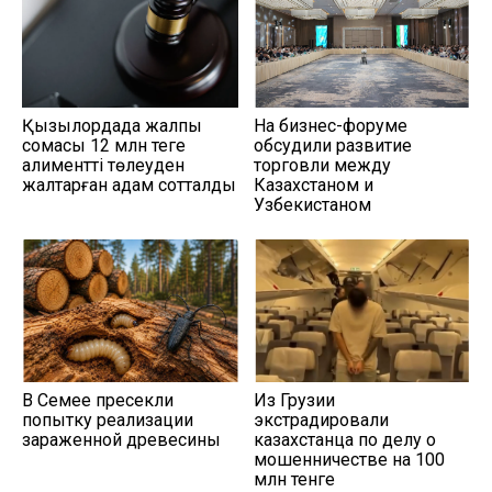
Қызылордада жалпы
На бизнес-форуме
сомасы 12 млн теңге
обсудили развитие
алиментті төлеуден
торговли между
жалтарған адам сотталды
Казахстаном и
Узбекистаном
В Семее пресекли
Из Грузии
попытку реализации
экстрадировали
зараженной древесины
казахстанца по делу о
мошенничестве на 100
млн тенге