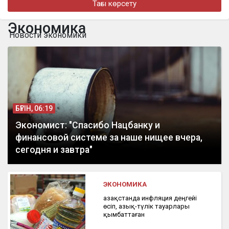
Тағы көрсету
Мемлекет басшысы кинорежиссер Ардақ Әмірқұловтың
отбасына көңіл айтты
Экономика
Новости экономики
бүгін, 09:44
Еліміздің бірнеше өңірінде ауа райына байланысты ескерту
жарияланды
БҮГІН, 06:19
Экономист: "Спасибо Нацбанку и
финансовой системе за наше нищее вчера,
сегодня и завтра"
ЭКОНОМИКА
Қазақстанда инфляция деңгейі
өсіп, азық-түлік тауарлары
қымбаттаған