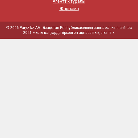
Агенттік туралы
Жарнама
© 2026 Paryz.kz АА - Қазақстан Республикасының заңнамасына сәйкес
2021 жылы қаңтарда тіркелген ақпараттық агенттік.