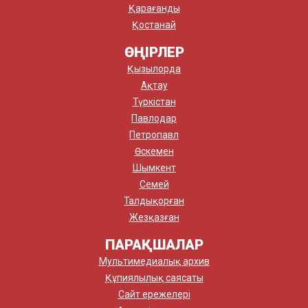
Қарағанды
Қостанай
ӨҢІРЛЕР
Қызылорда
Ақтау
Түркістан
Павлодар
Петропавл
Өскемен
Шымкент
Семей
Талдықорған
Жезқазған
ПАРАҚШАЛАР
Мультимедиалық архив
Құпиялылық саясаты
Сайт ережелері