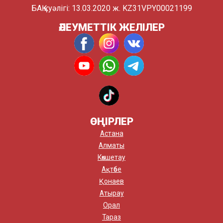
БАҚ куәлігі: 13.03.2020 ж. KZ31VPY00021199
ӘЛЕУМЕТТІК ЖЕЛІЛЕР
ӨҢІРЛЕР
Астана
Алматы
Көкшетау
Ақтөбе
Қонаев
Атырау
Орал
Тараз