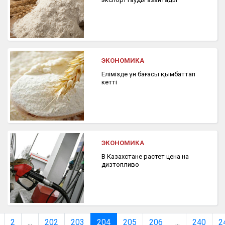
ЭКОНОМИКА
Елімізде ұн бағасы қымбаттап
кетті
ЭКОНОМИКА
В Казахстане растет цена на
дизтопливо
2
...
202
203
204
205
206
...
240
2