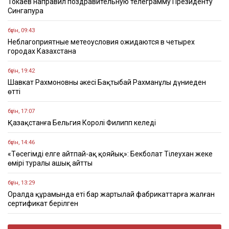
Токаев направил поздравительную телеграмму Президенту
Сингапура
бүгін, 09:43
Неблагоприятные метеоусловия ожидаются в четырех
городах Казахстана
бүгін, 19:42
Шавкат Рахмоновның әкесі Бақтыбай Рахманұлы дүниеден
өтті
бүгін, 17:07
Қазақстанға Бельгия Королі Филипп келеді
бүгін, 14:46
«Төсегімді елге айтпай-ақ қояйық»: Бекболат Тілеухан жеке
өмірі туралы ашық айтты
бүгін, 13:29
Оралда құрамында еті бар жартылай фабрикаттарға жалған
сертификат берілген
бүгін, 10:24