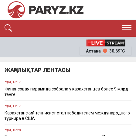
ЭКСКЛЮЗИВ
САЯСАТ
Астана
30.69°C
САЙЛАУ-2026
ЭКОНОМИКА
ҚОҒАМ
ОҚИҒА
ЖАҢАЛЫҚТАР ЛЕНТАСЫ
СҰХБАТ
News
бүгін, 13:17
Финансовая пирамида собрала у казахстанцев более 9 млрд
тенге
бүгін, 11:17
Казахстанский теннисист стал победителем международного
турнира в США
бүгін, 10:28