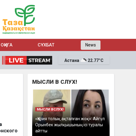
ОҚИҒА
СҰХБАТ
News
Астана
22.77°C
МЫСЛИ В СЛУХ!
МЫСЛИ ВСЛУХ!
«Қария толық ақталған жоқ»: Айгүл
в
Орынбек жылқышының ісі туралы
онского
айтты