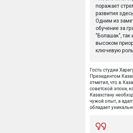
поражает стре
развития здесь
Одним из заме
обучение за гр
"Болашак", так
высоком приор
ключевую роль 
Гость студии Хараг
Президентом Казах
отметил, что в Ка
советской эпохи, 
Казахстану необход
чужой опыт, а адап
обладает уникальн