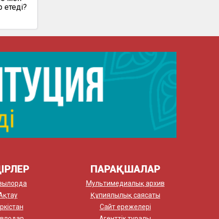
р етеді?
ІРЛЕР
ПАРАҚШАЛАР
зылорда
Мультимедиалық архив
Ақтау
Құпиялылық саясаты
ркістан
Сайт ережелері
влодар
Агенттік туралы