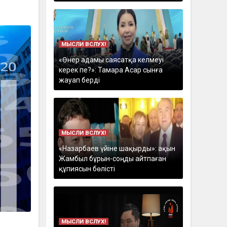
МЫСЛИ ВСЛУХ!
«Өнер адамы саясатқа келмеуі
керек пе?»: Тамара Асар сынға
жауап берді
МЫСЛИ ВСЛУХ!
«Назарбаев үйіне шақырды»: ақын
Жамбыл бұрын-соңды айтпаған
құпиясын бөлісті
МЫСЛИ ВСЛУХ!