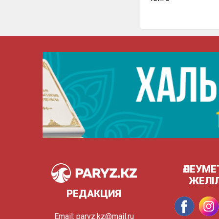
ӘЛЕУМЕ
ЖЕЛІ
РЕДАКЦИЯ
Email:
paryz.kz@mail.ru