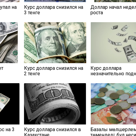
упал на
Курс доллара снизился на
Доллар начал неде
3 тенге
роста
ет
Курс доллара снизился на
Курс доллара
2 тенге
незначительно под
с на 3
Курс доллара снизился в
Базалық мөлшерле
Казахстане
төмендеді: бұл нес