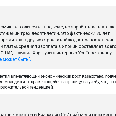
номика находится на подъеме, но заработная плата л
отяжении трех десятилетий. Это фактически 30 лет
о время как в других странах наблюдается постепенны
й платы, средняя зарплата в Японии составляет всег
США", - заявил Харагучи в интервью YouTube-каналу
е может быть".
метил впечатляющий экономический рост Казахстана, подч
 молодежи, отправляющейся за границу на учебу, что, по 
положительной тенденцией.
атных визитов в Казахстан (6-7 раз) меня неизменно