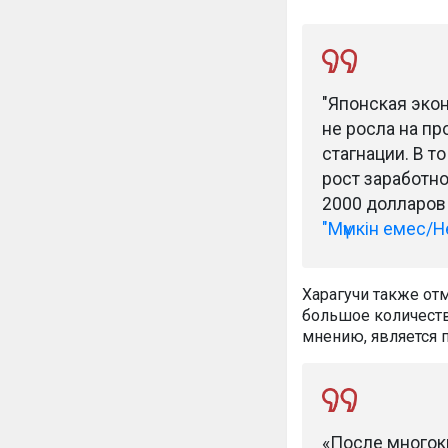
"Японская эко
не росла на пр
стагнации. В т
рост заработно
2000 долларов 
"Мүмкін емес/Н
Харагучи также от
большое количество
мнению, является 
«После многокр