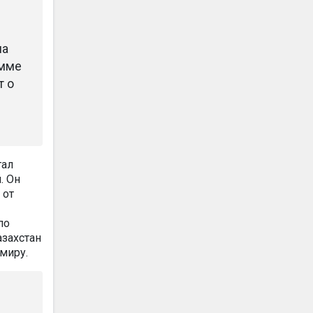
на
амме
т о
тал
. Он
 от
по
азахстан
миру.