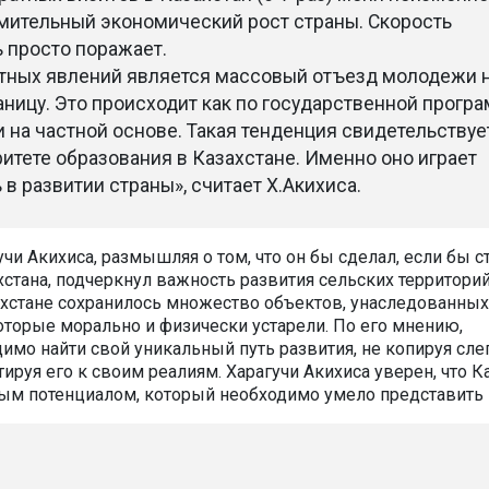
мительный экономический рост страны. Скорость
 просто поражает.
тных явлений является массовый отъезд молодежи 
аницу. Это происходит как по государственной прогр
 и на частной основе. Такая тенденция свидетельствуе
итете образования в Казахстане. Именно оно играет
в развитии страны», считает Х.Акихиса.
учи Акихиса, размышляя о том, что он бы сделал, если бы с
стана, подчеркнул важность развития сельских территорий
захстане сохранилось множество объектов, унаследованных
которые морально и физически устарели. По его мнению,
имо найти свой уникальный путь развития, не копируя сле
тируя его к своим реалиям. Харагучи Акихиса уверен, что К
ым потенциалом, который необходимо умело представить 