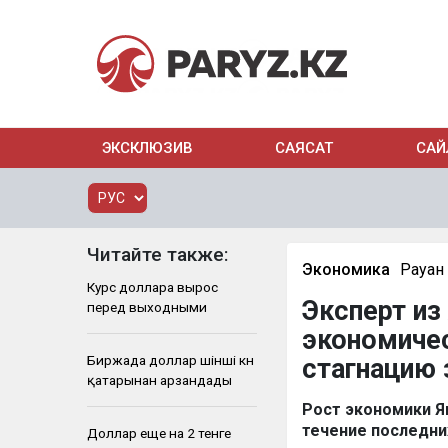
ЭКСКЛЮЗИВ
САЯСАТ
САЙ
Читайте также:
Экономика
Рауан
Курс доллара вырос
Эксперт и
перед выходными
экономичес
Биржада доллар үшінші күн
стагнацию 
қатарынан арзандады
Рост экономики Я
течение последних
Доллар еще на 2 тенге