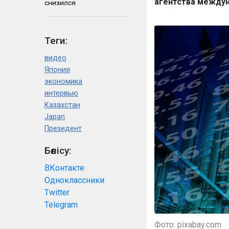
агентства междун
снизился
Теги:
видео
Япония
экономика
интервью
Казахстан
Japan
Президент
Бөлісу:
ВКонтакте
Одноклассники
Twitter
Telegram
Фото: pixabay.com