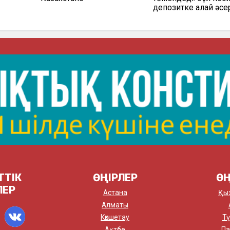
депозитке қалай әсе
ТТІК
ӨҢІРЛЕР
ӨҢ
ЛЕР
Астана
Қы
Алматы
Көкшетау
Тү
Ақтөбе
Па