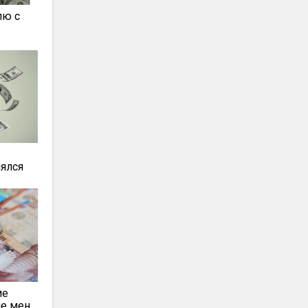
лю с
нялся
ме
ие мен