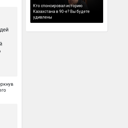
Кто спонсировал историю
Казахстана в 90-е? Вы будете
удивлены
юдей
й
о
еркнув
его