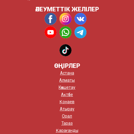
ӘЛЕУМЕТТІК ЖЕЛІЛЕР
ӨҢІРЛЕР
Астана
Алматы
Көкшетау
Ақтөбе
Қонаев
Атырау
Орал
Тараз
Қарағанды