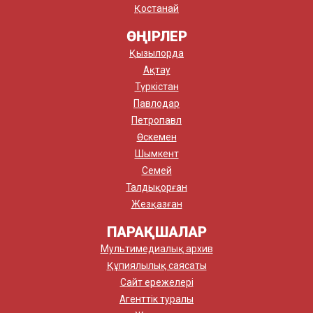
Қостанай
ӨҢІРЛЕР
Қызылорда
Ақтау
Түркістан
Павлодар
Петропавл
Өскемен
Шымкент
Семей
Талдықорған
Жезқазған
ПАРАҚШАЛАР
Мультимедиалық архив
Құпиялылық саясаты
Сайт ережелері
Агенттік туралы