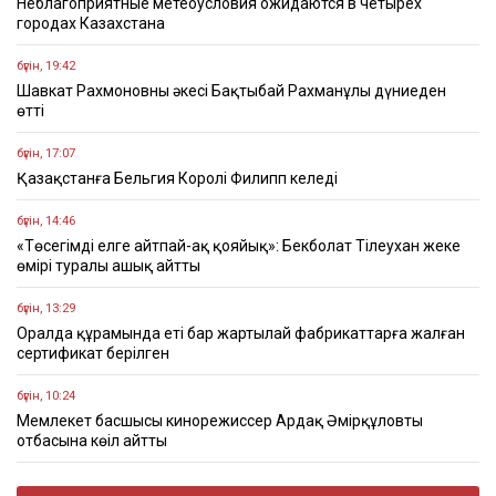
Неблагоприятные метеоусловия ожидаются в четырех
городах Казахстана
бүгін, 19:42
Шавкат Рахмоновның әкесі Бақтыбай Рахманұлы дүниеден
өтті
бүгін, 17:07
Қазақстанға Бельгия Королі Филипп келеді
бүгін, 14:46
«Төсегімді елге айтпай-ақ қояйық»: Бекболат Тілеухан жеке
өмірі туралы ашық айтты
бүгін, 13:29
Оралда құрамында еті бар жартылай фабрикаттарға жалған
сертификат берілген
бүгін, 10:24
Мемлекет басшысы кинорежиссер Ардақ Әмірқұловтың
отбасына көңіл айтты
бүгін, 09:44