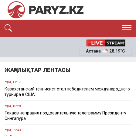
ЭКСКЛЮЗИВ
САЯСАТ
Астана
28.19°C
САЙЛАУ-2026
ЭКОНОМИКА
ҚОҒАМ
ОҚИҒА
ЖАҢАЛЫҚТАР ЛЕНТАСЫ
СҰХБАТ
News
бүгін, 11:17
Казахстанский теннисист стал победителем международного
турнира в США
бүгін, 10:28
Токаев направил поздравительную телеграмму Президенту
Сингапура
бүгін, 09:43