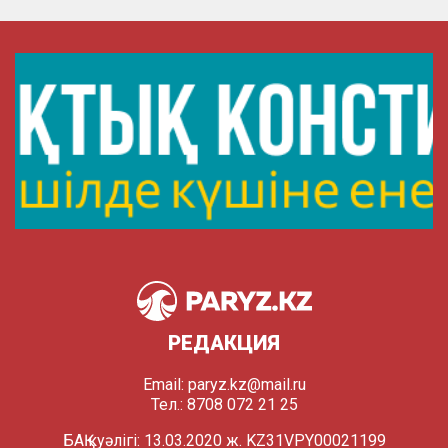
РЕДАКЦИЯ
Email:
paryz.kz@mail.ru
Тел.: 8708 072 21 25
БАҚ куәлігі: 13.03.2020 ж. KZ31VPY00021199