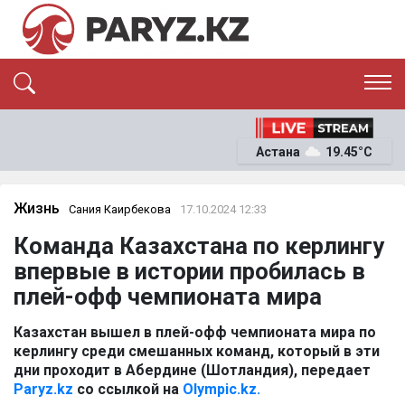
ЭКСКЛЮЗИВ
САЯСАТ
Астана
19.45°C
САЙЛАУ-2026
ЭКОНОМИКА
ҚОҒАМ
ОҚИҒА
Жизнь
Сания Каирбекова
17.10.2024 12:33
СҰХБАТ
Команда Казахстана по керлингу
News
впервые в истории пробилась в
плей-офф чемпионата мира
Казахстан вышел в плей-офф чемпионата мира по
керлингу среди смешанных команд, который в эти
дни проходит в Абердине (Шотландия), передает
Paryz.kz
со ссылкой на
Olympic.kz.