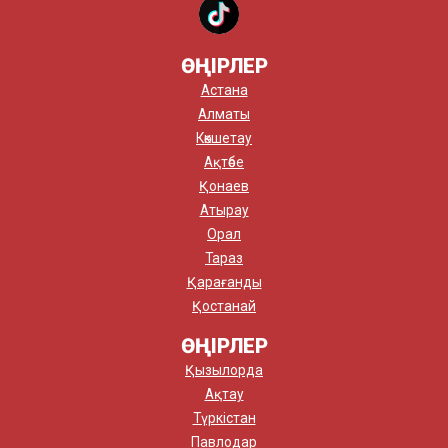
ӨҢІРЛЕР
Астана
Алматы
Көкшетау
Ақтөбе
Қонаев
Атырау
Орал
Тараз
Қарағанды
Қостанай
ӨҢІРЛЕР
Қызылорда
Ақтау
Түркістан
Павлодар