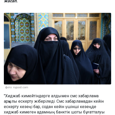
жасап.
фото: nypost.com
"Хиджаб кимейтіндерге алдымен смс хабарлама
арқылы ескерту жіберіледі. Смс хабарламадан кейін
ескерту кезеңі бар, содан кейін үшінші кезеңде
хиджаб кимеген адамның банктік шоты бұғатталуы