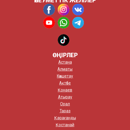
ӘЛЕУМЕТТІК ЖЕЛІЛЕР
ӨҢІРЛЕР
Астана
Алматы
Көкшетау
Ақтөбе
Қонаев
Атырау
Орал
Тараз
Қарағанды
Қостанай