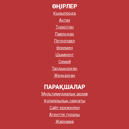
ӨҢІРЛЕР
Қызылорда
Ақтау
Түркістан
Павлодар
Петропавл
Өскемен
Шымкент
Семей
Талдықорған
Жезқазған
ПАРАҚШАЛАР
Мультимедиалық архив
Құпиялылық саясаты
Сайт ережелері
Агенттік туралы
Жарнама