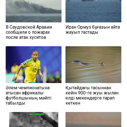
В Саудовской Аравии
Иран Ормуз бұғазын қайта
сообщили о пожарах
жауып тастады
после атак хуситов
Әлем чемпионатына
Қытайдағы тасқыннан
қатысқан африкалық
кейін 900-ге жуық жылан
футболшының мәйіті
елді мекендерге тарап
табылды
кеткен