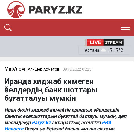
ЭКСКЛЮЗИВ
САЯСАТ
Астана
17.17°C
САЙЛАУ-2026
ЭКОНОМИКА
ҚОҒАМ
ОҚИҒА
Мир/Әлем
Алишер Ахметов
08.12.2022 05:25
СҰХБАТ
Иранда хиджаб кимеген
News
әйелдердің банк шоттары
бұғатталуы мүмкін
Иран билігі хиджаб кимейтін ирандық әйелдердің
банктік есепшоттарын бұғаттай бастауы мүмкін, деп
мәлімдейді
Paryz.kz
ақпараттық агенттігі
РИА
Новости
Donya-ye Eqtesad басылымына сілтеме