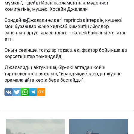
мүмкін", - дейді Иран парламентінің мәдениет
комитетінің мүшесі Хосейн Джалали.
Сондай-ақ Джалали елдегі тәртіпсіздіктердің күшеюі
мен бұзақылар және хиджаб кимейтін әйелдер
санының артуы арасындағы тікелей байланысты атап
өтті.
Оның сөзінше, толқулар тоқтаса, екі фактор бойынша да
көрсеткіштер төмендейді.
Джалалидің айтуынша, бір-екі аптадан кейін
тәртіпсіздіктер аяқталып, "ирандық әйелдердің жүзіне
орамала қайта көрік бере бастайды".