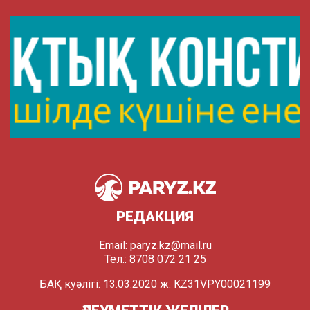
РЕДАКЦИЯ
Email:
paryz.kz@mail.ru
Тел.: 8708 072 21 25
БАҚ куәлігі: 13.03.2020 ж. KZ31VPY00021199