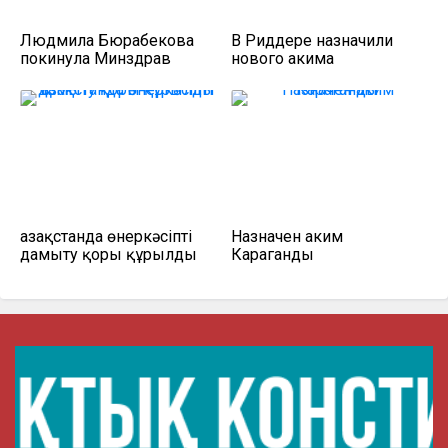
Людмила Бюрабекова
В Риддере назначили
покинула Минздрав
нового акима
Қазақстанда өнеркәсіпті
Назначен аким
дамыту қоры құрылды
Караганды