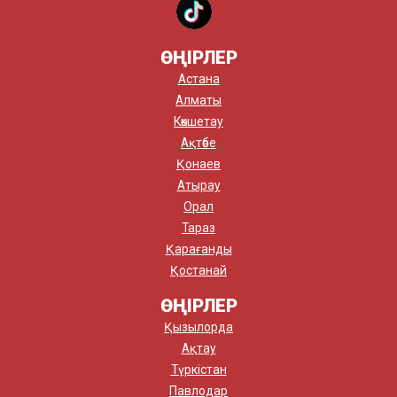
ӨҢІРЛЕР
Астана
Алматы
Көкшетау
Ақтөбе
Қонаев
Атырау
Орал
Тараз
Қарағанды
Қостанай
ӨҢІРЛЕР
Қызылорда
Ақтау
Түркістан
Павлодар