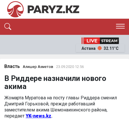
ЭКСКЛЮЗИВ
САЯСАТ
Астана
32.11°C
САЙЛАУ-2026
ЭКОНОМИКА
ҚОҒАМ
ОҚИҒА
Власть
Алишер Ахметов
23.09.2020 12:56
СҰХБАТ
В Риддере назначили нового
News
акима
Жомарта Муратова на посту главы Риддера сменил
Дмитрий Горьковой, прежде работавший
заместителем акима Шемонаихинского района,
передает
YK-news.kz
.