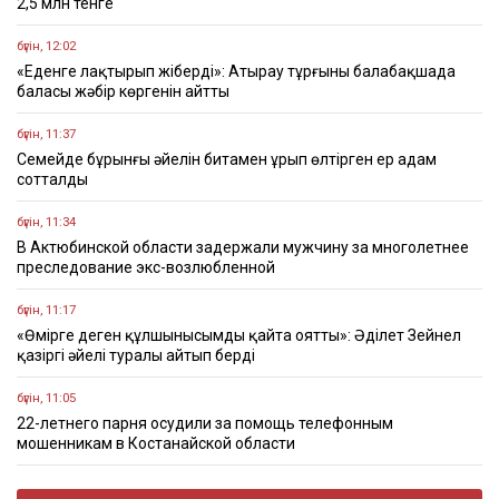
2,5 млн тенге
бүгін, 12:02
«Еденге лақтырып жіберді»: Атырау тұрғыны балабақшада
баласы жәбір көргенін айтты
бүгін, 11:37
Семейде бұрынғы әйелін битамен ұрып өлтірген ер адам
сотталды
бүгін, 11:34
В Актюбинской области задержали мужчину за многолетнее
преследование экс-возлюбленной
бүгін, 11:17
«Өмірге деген құлшынысымды қайта оятты»: Әділет Зейнел
қазіргі әйелі туралы айтып берді
бүгін, 11:05
22-летнего парня осудили за помощь телефонным
мошенникам в Костанайской области
бүгін, 10:43