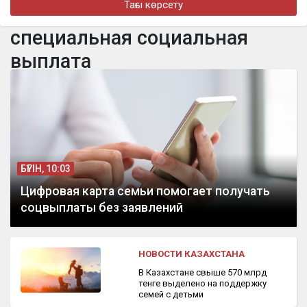
Тағы көрсету
«Дұғада болайық»: МузАРТ тобының әншісі Кенжебек
Жанәбілов жансақтау бөліміне түсті
специальная социальная
бүгін, 10:42
выплата
Самородное золото незаконно добывали в Кызылординской
области
БҮГІН, 10:03
Цифровая карта семьи помогает получать
соцвыплаты без заявлений
НОВОСТИ КАЗАХСТАНА
В Казахстане свыше 570 млрд
тенге выделено на поддержку
семей с детьми