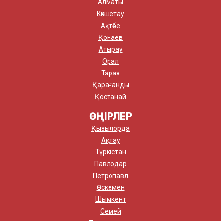
Алматы
Көкшетау
Ақтөбе
Қонаев
Атырау
Орал
Тараз
Қарағанды
Қостанай
ӨҢІРЛЕР
Қызылорда
Ақтау
Түркістан
Павлодар
Петропавл
Өскемен
Шымкент
Семей