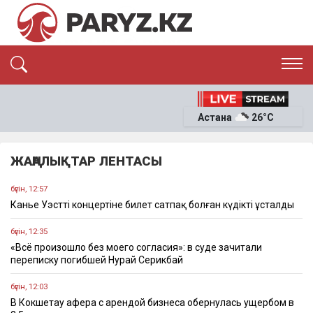
ЭКСКЛЮЗИВ
САЯСАТ
Астана
26°C
САЙЛАУ-2026
ЭКОНОМИКА
ҚОҒАМ
ОҚИҒА
ЖАҢАЛЫҚТАР ЛЕНТАСЫ
СҰХБАТ
News
бүгін, 12:57
Канье Уэсттің концертіне билет сатпақ болған күдікті ұсталды
бүгін, 12:35
«Всё произошло без моего согласия»: в суде зачитали
переписку погибшей Нурай Серикбай
бүгін, 12:03
В Кокшетау афера с арендой бизнеса обернулась ущербом в