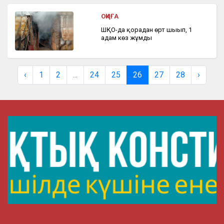
ОҚИҒА
ШҚО-да қорадан өрт шығып, 1
адам көз жұмды
‹
1
2
...
24
25
26
27
28
›