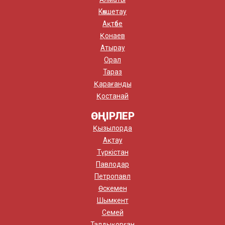
Көкшетау
Ақтөбе
Қонаев
Атырау
Орал
Тараз
Қарағанды
Қостанай
ӨҢІРЛЕР
Қызылорда
Ақтау
Түркістан
Павлодар
Петропавл
Өскемен
Шымкент
Семей
Талдықорған