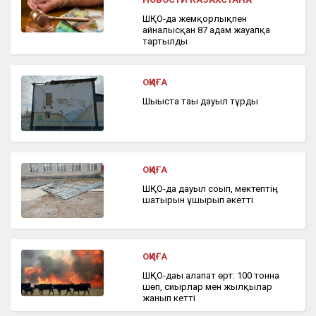
ШҚО-да жемқорлықпен
айналысқан 87 адам жауапқа
тартылды
ОҚИҒА
Шығыста тағы дауыл тұрды
ОҚИҒА
ШҚО-да дауыл соғып, мектептің
шатырын ұшырып әкетті
ОҚИҒА
ШҚО-дағы алапат өрт: 100 тонна
шөп, сиырлар мен жылқылар
жанып кетті