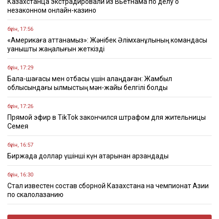
Казахстанца экстрадировали из Вьетнама по делу о
незаконном онлайн-казино
бүгін, 17:56
«Америкаға аттанамыз»: Жәнібек Әлімханұлының командасы
қуанышты жаңалығын жеткізді
бүгін, 17:29
Бала-шағасы мен отбасы үшін алаңдаған: Жамбыл
облысындағы қылмыстың мән-жайы белгілі болды
бүгін, 17:26
Прямой эфир в TikTok закончился штрафом для жительницы
Семея
бүгін, 16:57
Биржада доллар үшінші күн қатарынан арзандады
бүгін, 16:30
Стал известен состав сборной Казахстана на чемпионат Азии
по скалолазанию
бүгін, 16:22