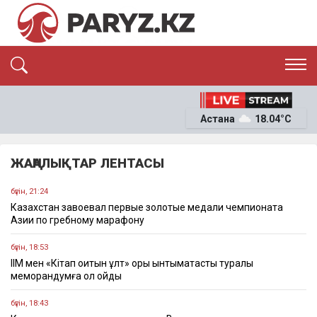
ЭКСКЛЮЗИВ
САЯСАТ
Астана
18.04°C
САЙЛАУ-2026
ЭКОНОМИКА
ҚОҒАМ
ОҚИҒА
ЖАҢАЛЫҚТАР ЛЕНТАСЫ
СҰХБАТ
News
бүгін, 21:24
Казахстан завоевал первые золотые медали чемпионата
Азии по гребному марафону
бүгін, 18:53
ІІМ мен «Кітап оқитын ұлт» қоры ынтымақтастық туралы
меморандумға қол қойды
бүгін, 18:43