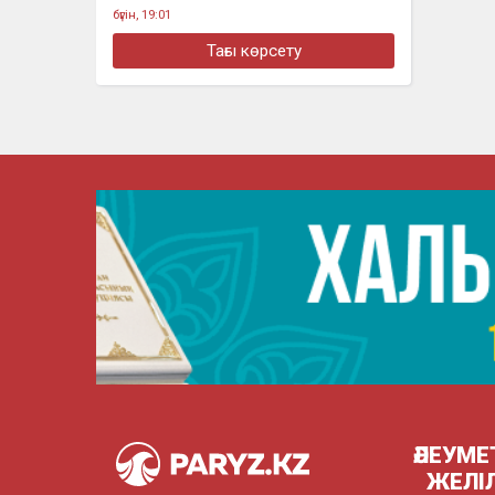
бүгін, 19:01
Қазақстан: мұнай мен мыс. Орталық
Тағы көрсету
Азияны шын мәнінде кім ұстап тұр
бүгін, 18:46
Нұрай Серікбайдың отбасы 10 млрд
теңге өтемақы талап етті
бүгін, 18:10
На Казахстан надвигается новая
волна сильной жары
бүгін, 17:28
Алматыда құрылысшыларды кәсіби
мерекесімен құттықтады
ӘЛЕУМЕ
ЖЕЛІ