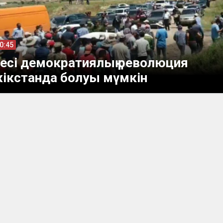
10:45
есі демократиялық революция
ікстанда болуы мүмкін