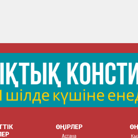
ТТІК
ӨҢІРЛЕР
ӨҢ
ЛЕР
Астана
Қы