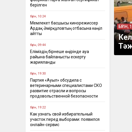
берілген
бүгін, 10:24
Мемлекет басшысы кинорежиссер
БҮГІН, 
Ардақ Әмірқұловтың отбасына көңіл
айтты
Кел
Тәж
бүгін, 09:44
Еліміздің бірнеше өңірінде ауа
райына байланысты ескерту
жарияланды
бүгін, 19:30
Партия «Ауыл» обсудила с
ветеринарными специалистами СКО
развитие отрасли и вопросы
продовольственной безопасности
бүгін, 19:22
Как узнать свой избирательный
участок перед выборами: появился
онлайн-сервис