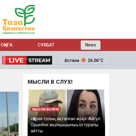
ОҚИҒА
СҰХБАТ
News
Астана
26.06°C
МЫСЛИ В СЛУХ!
МЫСЛИ ВСЛУХ!
«Қария толық ақталған жоқ»: Айгүл
Орынбек жылқышының ісі туралы
айтты