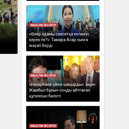
МЫСЛИ ВСЛУХ!
«Өнер адамы саясатқа келмеуі
керек пе?»: Тамара Асар сынға
жауап берді
МЫСЛИ ВСЛУХ!
«Назарбаев үйіне шақырды»: ақын
Жамбыл бұрын-соңды айтпаған
құпиясын бөлісті
МЫСЛИ ВСЛУХ!