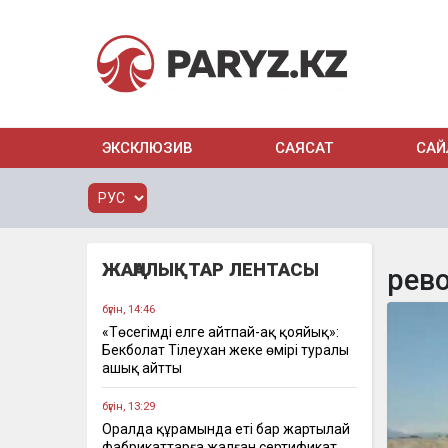
ЭКСКЛЮЗИВ
САЯСАТ
САЙ
ЖАҢАЛЫҚТАР ЛЕНТАСЫ
рев
бүгін, 14:46
«Төсегімді елге айтпай-ақ қояйық»:
Бекболат Тілеухан жеке өмірі туралы
ашық айтты
бүгін, 13:29
Оралда құрамында еті бар жартылай
фабрикаттарға жалған сертификат