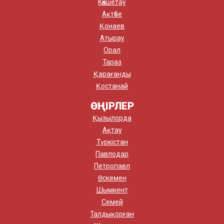
Көкшетау
Ақтөбе
Қонаев
Атырау
Орал
Тараз
Қарағанды
Қостанай
ӨҢІРЛЕР
Қызылорда
Ақтау
Түркістан
Павлодар
Петропавл
Өскемен
Шымкент
Семей
Талдықорған