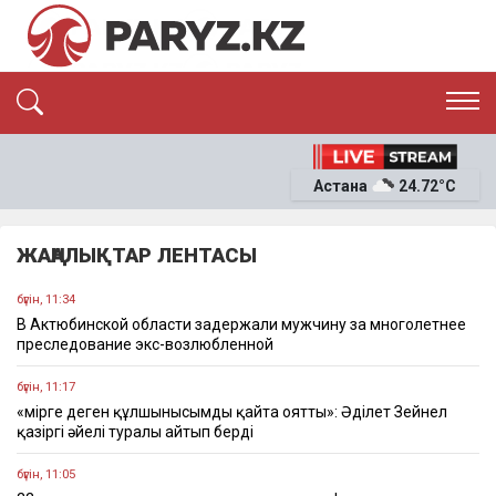
ЭКСКЛЮЗИВ
САЯСАТ
Астана
24.72°C
САЙЛАУ-2026
ЭКОНОМИКА
ҚОҒАМ
ОҚИҒА
ЖАҢАЛЫҚТАР ЛЕНТАСЫ
СҰХБАТ
News
бүгін, 11:34
В Актюбинской области задержали мужчину за многолетнее
преследование экс-возлюбленной
бүгін, 11:17
«Өмірге деген құлшынысымды қайта оятты»: Әділет Зейнел
қазіргі әйелі туралы айтып берді
бүгін, 11:05