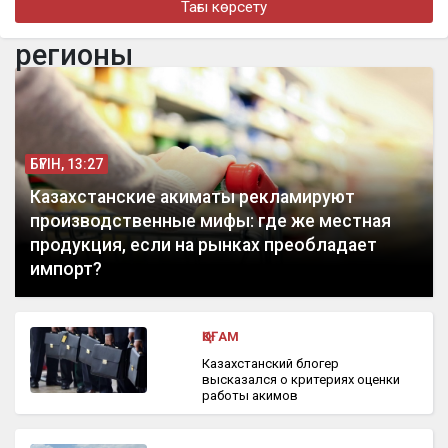
Тағы көрсету
бүгін, 09:37
«Мені тойда ешкім қорғамады»: Роза Әлқожа тойдағы даудан
регионы
кейін алғаш рет пікір білдірді
бүгін, 09:19
В Актау расследуют гибель экс-прокурора после падения с
12-го этажа
БҮГІН, 13:27
Казахстанские акиматы рекламируют
производственные мифы: где же местная
продукция, если на рынках преобладает
импорт?
ҚОҒАМ
Казахстанский блогер
высказался о критериях оценки
работы акимов