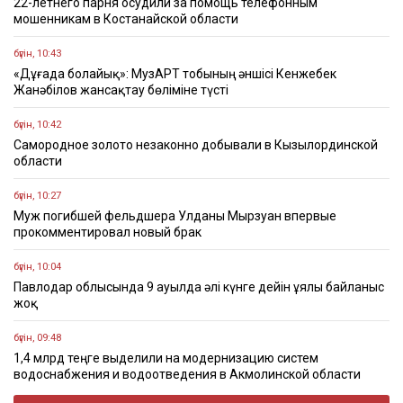
22-летнего парня осудили за помощь телефонным
мошенникам в Костанайской области
бүгін, 10:43
«Дұғада болайық»: МузАРТ тобының әншісі Кенжебек
Жанәбілов жансақтау бөліміне түсті
бүгін, 10:42
Самородное золото незаконно добывали в Кызылординской
области
бүгін, 10:27
Муж погибшей фельдшера Улданы Мырзуан впервые
прокомментировал новый брак
бүгін, 10:04
Павлодар облысында 9 ауылда әлі күнге дейін ұялы байланыс
жоқ
бүгін, 09:48
1,4 млрд теңге выделили на модернизацию систем
водоснабжения и водоотведения в Акмолинской области