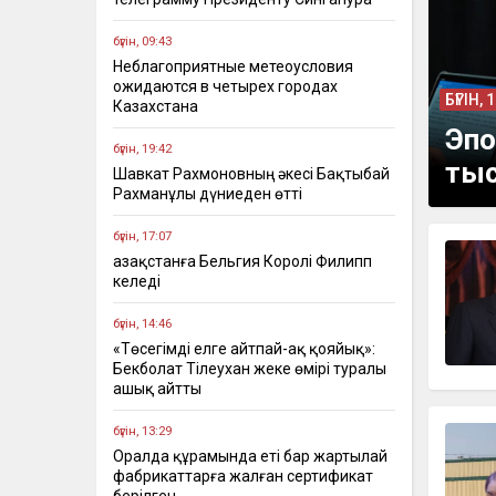
бүгін, 09:43
Неблагоприятные метеоусловия
ожидаются в четырех городах
БҮГІН, 
Казахстана
Эпо
бүгін, 19:42
тыс
Шавкат Рахмоновның әкесі Бақтыбай
Рахманұлы дүниеден өтті
бүгін, 17:07
Қазақстанға Бельгия Королі Филипп
келеді
бүгін, 14:46
«Төсегімді елге айтпай-ақ қояйық»:
Бекболат Тілеухан жеке өмірі туралы
ашық айтты
бүгін, 13:29
Оралда құрамында еті бар жартылай
фабрикаттарға жалған сертификат