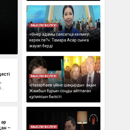
МЫСЛИ ВСЛУХ!
«Өнер адамы саясатқа келмеуі
керек пе?»: Тамара Асар сынға
жауап берді
есті
МЫСЛИ ВСЛУХ!
о-
«Назарбаев үйіне шақырды»: ақын
..
Жамбыл бұрын-соңды айтпаған
құпиясын бөлісті
 әр
МЫСЛИ ВСЛУХ!
қан –