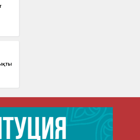
т
шықты