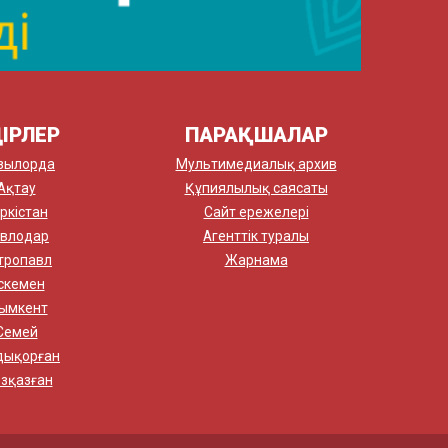
ІРЛЕР
ПАРАҚШАЛАР
зылорда
Мультимедиалық архив
Ақтау
Құпиялылық саясаты
ркістан
Сайт ережелері
влодар
Агенттік туралы
тропавл
Жарнама
скемен
ымкент
Семей
дықорған
зқазған