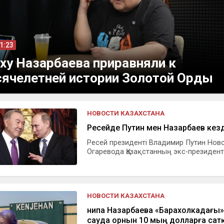
11:23
ху Назарбаева приравняли к
ячелетней истории Золотой Орды
НОВОСТИ КАЗАХСТАНА
Ресейде Путин мен Назарбаев кезд
Ресей президенті Владимир Путин Нов
Огаревода Қазақстанның экс-президенті.
НОВОСТИ КАЗАХСТАНА
Әнипа Назарбаева «Барахолкадағы»
сауда орнын 10 мың долларға сат