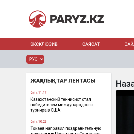
ЭКСКЛЮЗИВ
САЯСАТ
САЙ
ЖАҢАЛЫҚТАР ЛЕНТАСЫ
Наз
бүгін, 11:17
Казахстанский теннисист стал
победителем международного
турнира в США
бүгін, 10:28
Токаев направил поздравительную
телеграмму Президенту Сингапура