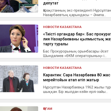
депутат
Қазақстанның экс-президенті Нұрсұлтан
Назарбаевтың қарындасы – Әнипа...
НОВОСТИ КАЗАХСТАНА
«Тиісті органдар бар»: Бас прокура
Әлия Назарбаеваны қылмыстық жа
тарту туралы
Бас Прокурорының орынбасары Әсет
Шындалиев «ӨКМ операторының» і...
НОВОСТИ КАЗАХСТАНА
Карантин: Сара Назарбаева 80 жас
мерейтойын атап өтіп жатыр
Нұрсұлтан Назарбаевқа 1962 жылы тұ
шыққан. Бір жылдан кейін ерлі-зайы...
ҚОҒАМ