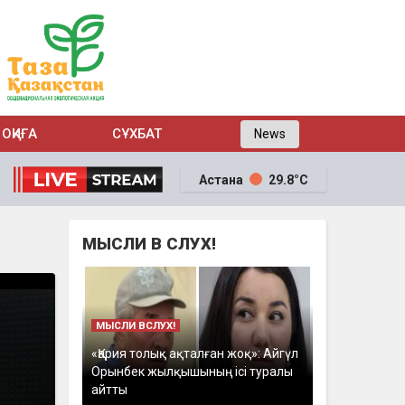
ОҚИҒА
СҰХБАТ
News
Астана
29.8°C
МЫСЛИ В СЛУХ!
МЫСЛИ ВСЛУХ!
«Қария толық ақталған жоқ»: Айгүл
Орынбек жылқышының ісі туралы
айтты