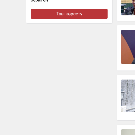
берілген
бүгін, 10:24
Тағы көрсету
Мемлекет басшысы кинорежиссер
Ардақ Әмірқұловтың отбасына көңіл
айтты
бүгін, 09:44
Еліміздің бірнеше өңірінде ауа
райына байланысты ескерту
жарияланды
бүгін, 19:30
Партия «Ауыл» обсудила с
ветеринарными специалистами СКО
развитие отрасли и вопросы
продовольственной безопасности