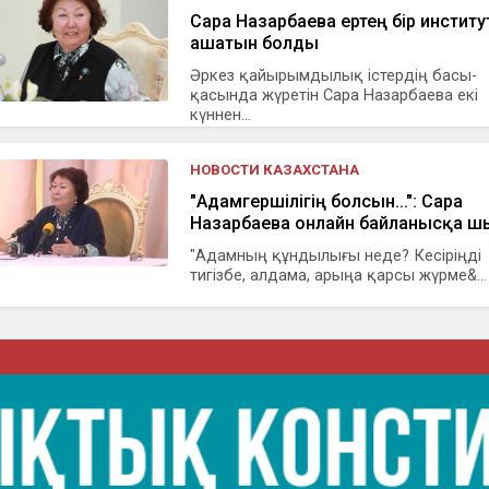
Сара Назарбаева ертең бір институ
ашатын болды
Әркез қайырымдылық істердің басы-
қасында жүретін Сара Назарбаева екі
күннен...
НОВОСТИ КАЗАХСТАНА
"Адамгершілігің болсын...": Сара
Назарбаева онлайн байланысқа 
"Адамның құндылығы неде? Кесіріңді
тигізбе, алдама, арыңа қарсы жүрме&...