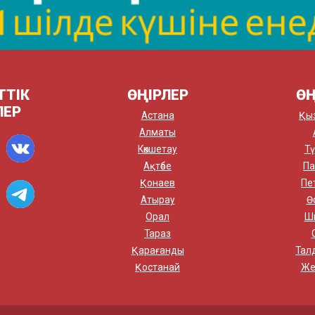
ТТІК
ӨҢІРЛЕР
ӨҢ
ЛЕР
Астана
Қы
Алматы
Көкшетау
Тү
Ақтөбе
Па
Қонаев
Пе
Атырау
Ө
Орал
Ш
Тараз
Қарағанды
Тал
Қостанай
Же