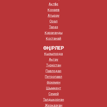
Ақтөбе
Қонаев
Атырау
Орал
Тараз
Қарағанды
Қостанай
ӨҢІРЛЕР
Қызылорда
Ақтау
Түркістан
Павлодар
Петропавл
Өскемен
Шымкент
Семей
Талдықорған
Жезқазған