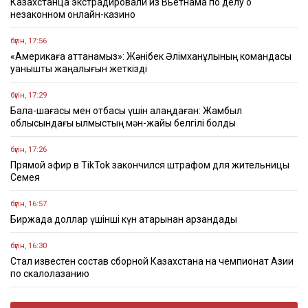
Казахстанца экстрадировали из Вьетнама по делу о
незаконном онлайн-казино
бүгін, 17:56
«Америкаға аттанамыз»: Жәнібек Әлімханұлының командасы
қуанышты жаңалығын жеткізді
бүгін, 17:29
Бала-шағасы мен отбасы үшін алаңдаған: Жамбыл
облысындағы қылмыстың мән-жайы белгілі болды
бүгін, 17:26
Прямой эфир в TikTok закончился штрафом для жительницы
Семея
бүгін, 16:57
Биржада доллар үшінші күн қатарынан арзандады
бүгін, 16:30
Стал известен состав сборной Казахстана на чемпионат Азии
по скалолазанию
бүгін, 16:22