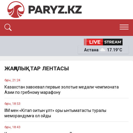
ЭКСКЛЮЗИВ
САЯСАТ
Астана
17.19°C
САЙЛАУ-2026
ЭКОНОМИКА
ҚОҒАМ
ОҚИҒА
ЖАҢАЛЫҚТАР ЛЕНТАСЫ
СҰХБАТ
News
бүгін, 21:24
Казахстан завоевал первые золотые медали чемпионата
Азии по гребному марафону
бүгін, 18:53
ІІМ мен «Кітап оқитын ұлт» қоры ынтымақтастық туралы
меморандумға қол қойды
бүгін, 18:43