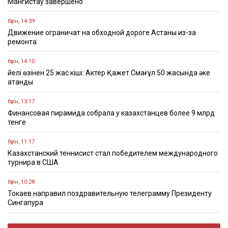
Мангистау завершено
бүгін, 14:39
Движение ограничат на обходной дороге Астаны из-за
ремонта
бүгін, 14:10
Әйелі өзінен 25 жас кіші: Актер Қажет Смағұл 50 жасында әке
атанды
бүгін, 13:17
Финансовая пирамида собрала у казахстанцев более 9 млрд
тенге
бүгін, 11:17
Казахстанский теннисист стал победителем международного
турнира в США
бүгін, 10:28
Токаев направил поздравительную телеграмму Президенту
Сингапура
бүгін, 09:43