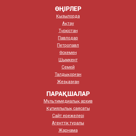
ӨҢІРЛЕР
Қызылорда
Ақтау
Түркістан
Павлодар
Петропавл
Өскемен
Шымкент
Семей
Талдықорған
Жезқазған
ПАРАҚШАЛАР
Мультимедиалық архив
Құпиялылық саясаты
Сайт ережелері
Агенттік туралы
Жарнама