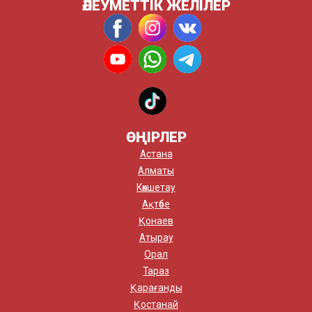
ӘЛЕУМЕТТІК ЖЕЛІЛЕР
ӨҢІРЛЕР
Астана
Алматы
Көкшетау
Ақтөбе
Қонаев
Атырау
Орал
Тараз
Қарағанды
Қостанай