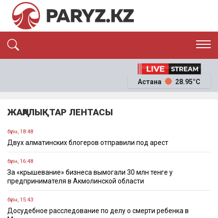
ЭКСКЛЮЗИВ
САЯСАТ
Астана
28.95°C
САЙЛАУ-2026
ЭКОНОМИКА
ҚОҒАМ
ОҚИҒА
ЖАҢАЛЫҚТАР ЛЕНТАСЫ
СҰХБАТ
News
бүгін, 18:48
Двух алматинских блогеров отправили под арест
бүгін, 16:48
За «крышевание» бизнеса вымогали 30 млн тенге у
предпринимателя в Акмолинской области
бүгін, 15:43
Досудебное расследование по делу о смерти ребенка в