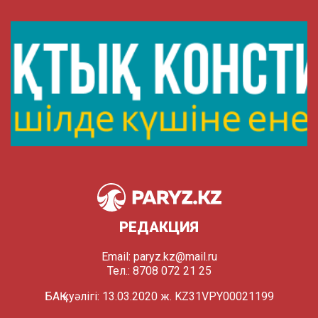
РЕДАКЦИЯ
Email:
paryz.kz@mail.ru
Тел.: 8708 072 21 25
БАҚ куәлігі: 13.03.2020 ж. KZ31VPY00021199