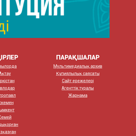
ІРЛЕР
ПАРАҚШАЛАР
зылорда
Мультимедиалық архив
Ақтау
Құпиялылық саясаты
ркістан
Сайт ережелері
влодар
Агенттік туралы
тропавл
Жарнама
скемен
ымкент
Семей
дықорған
зқазған