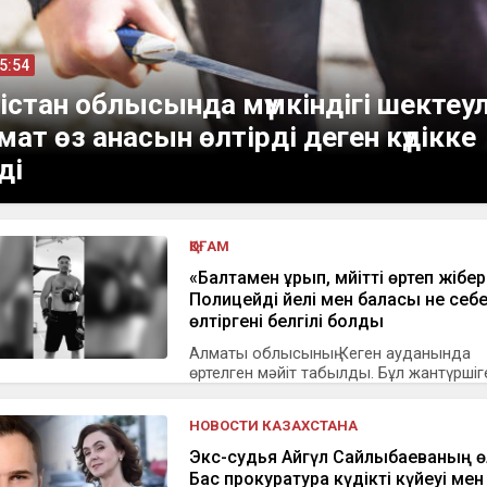
15:54
кістан облысында мүмкіндігі шектеул
мат өз анасын өлтірді деген күдікке
ді
ҚОҒАМ
«Балтамен ұрып, мәйітті өртеп жібер
Полицейді әйелі мен баласы не себе
өлтіргені белгілі болды
Алматы облысының Кеген ауданында
өртелген мәйіт табылды. Бұл жантүршігер
НОВОСТИ КАЗАХСТАНА
Экс-судья Айгүл Сайлыбаеваның өл
Бас прокуратура күдікті күйеуі мен