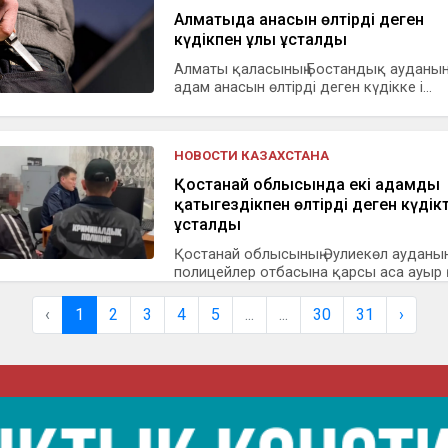
Алматыда анасын өлтірді деген
күдікпен ұлы ұсталды
Алматы қаласының Бостандық ауданын
адам анасын өлтірді деген күдікке і...
НОВОСТИ КАЗАХСТАНА
Қостанай облысында екі адамды
қатыгездікпен өлтірді деген күдікт
ұсталды
Қостанай облысының Әулиекөл ауданы
полицейлер отбасына қарсы аса ауыр қ
‹
1
2
3
4
5
...
...
30
31
›