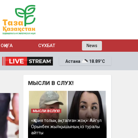
ОҚИҒА
СҰХБАТ
News
Астана
18.89°C
МЫСЛИ В СЛУХ!
МЫСЛИ ВСЛУХ!
«Қария толық ақталған жоқ»: Айгүл
Орынбек жылқышының ісі туралы
айтты