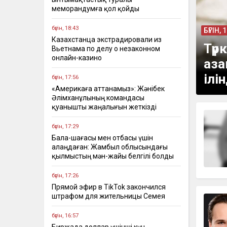
меморандумға қол қойды
бүгін, 18:43
БҮГІН, 
Казахстанца экстрадировали из
Түр
Вьетнама по делу о незаконном
онлайн-казино
аза
ілін
бүгін, 17:56
«Америкаға аттанамыз»: Жәнібек
Әлімханұлының командасы
қуанышты жаңалығын жеткізді
бүгін, 17:29
Бала-шағасы мен отбасы үшін
алаңдаған: Жамбыл облысындағы
қылмыстың мән-жайы белгілі болды
бүгін, 17:26
Прямой эфир в TikTok закончился
штрафом для жительницы Семея
бүгін, 16:57