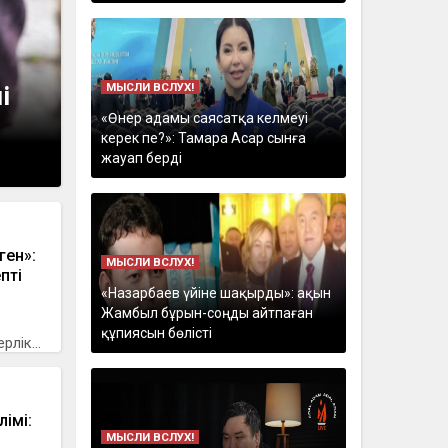
МЫСЛИ ВСЛУХ!
і
«Өнер адамы саясатқа келмеуі
керек пе?»: Тамара Асар сынға
жауап берді
ген»:
МЫСЛИ ВСЛУХ!
пті
«Назарбаев үйіне шақырды»: ақын
Жамбыл бұрын-соңды айтпаған
құпиясын бөлісті
лік...
імі:
МЫСЛИ ВСЛУХ!