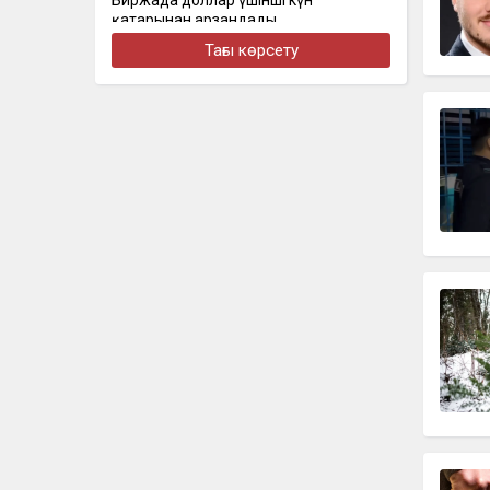
Биржада доллар үшінші күн
қатарынан арзандады
Тағы көрсету
бүгін, 16:30
Стал известен состав сборной
Казахстана на чемпионат Азии по
скалолазанию
бүгін, 16:22
Алматыда наурызда жол апатынан
қаза тапқан қыздың әкесі қайтадан
100 млн теңге талап етті
бүгін, 16:00
Доллар еще на 2 тенге снизился