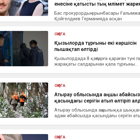
енесіне қатысты тың мәлімет жар
Бас прокурордың орынбасары Ғалымж
Қойгелдиев Германияда асқан
жауыздықпен...
ОҚИҒА
Қызылорда тұрғыны екі көршісін
пышақтап өлтірді
Қызылордада 8 қаңтарға қараған түні 
жарақаты салдарынан қала тұрғыны...
ОҚИҒА
Атырау облысында аңшы абайсы
қасындағы серігін атып өлтіріп ал
Атырау облысында аңшылыққа шыққан
адам абайсызда қасындағы серігін атып
ОҚИҒА