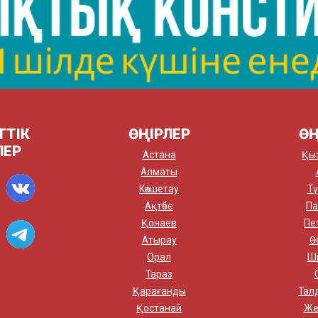
ТТІК
ӨҢІРЛЕР
ӨҢ
ЛЕР
Астана
Қы
Алматы
Көкшетау
Тү
Ақтөбе
Па
Қонаев
Пе
Атырау
Ө
Орал
Ш
Тараз
Қарағанды
Тал
Қостанай
Же