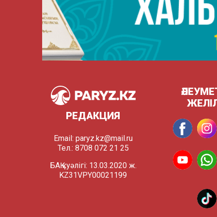
ӘЛЕУМЕ
ЖЕЛІ
РЕДАКЦИЯ
Email:
paryz.kz@mail.ru
Тел.: 8708 072 21 25
БАҚ куәлігі: 13.03.2020 ж.
KZ31VPY00021199