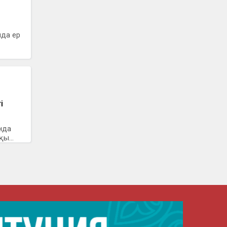
да ер
і
нда
ы...