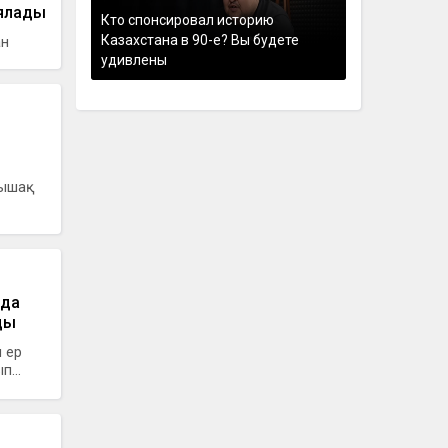
иялады
Кто спонсировал историю
Казахстана в 90-е? Вы будете
ан
удивлены
пышақ
зда
ды
 ер
...