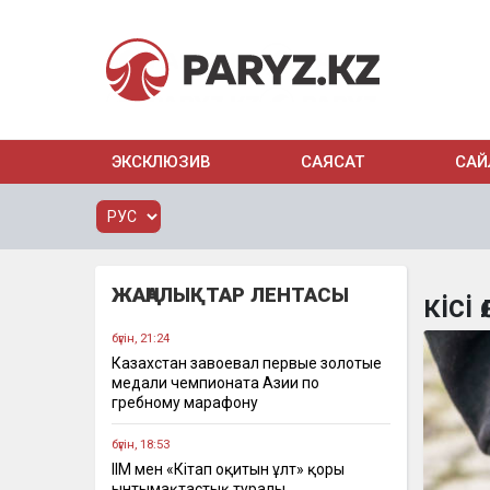
ЭКСКЛЮЗИВ
САЯСАТ
САЙ
ЖАҢАЛЫҚТАР ЛЕНТАСЫ
кісі 
бүгін, 21:24
Казахстан завоевал первые золотые
медали чемпионата Азии по
гребному марафону
бүгін, 18:53
ІІМ мен «Кітап оқитын ұлт» қоры
ынтымақтастық туралы