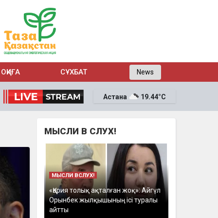
ОҚИҒА
СҰХБАТ
News
Астана
19.44°C
МЫСЛИ В СЛУХ!
МЫСЛИ ВСЛУХ!
«Қария толық ақталған жоқ»: Айгүл
Орынбек жылқышының ісі туралы
айтты