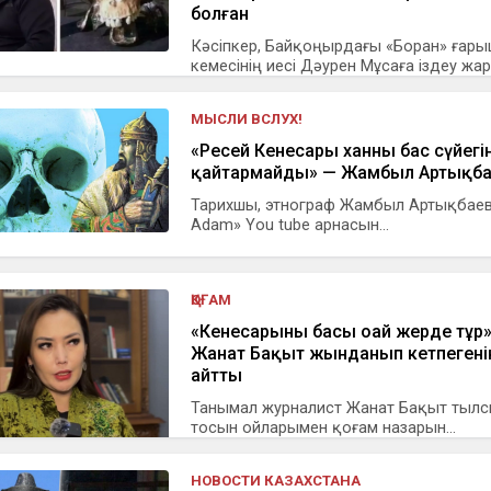
болған
Кәсіпкер, Байқоңырдағы «Боран» ғар
кемесінің иесі Дәурен Мұсаға іздеу жар.
МЫСЛИ ВСЛУХ!
«Ресей Кенесары ханның бас сүйегі
қайтармайды» — Жамбыл Артықб
Тарихшы, этнограф Жамбыл Артықбаев
Adam» You tube арнасын...
ҚОҒАМ
«Кенесарының басы оңай жерде тұр»
Жанат Бақыт жынданып кетпегені
айтты
Танымал журналист Жанат Бақыт тыл
тосын ойларымен қоғам назарын...
НОВОСТИ КАЗАХСТАНА