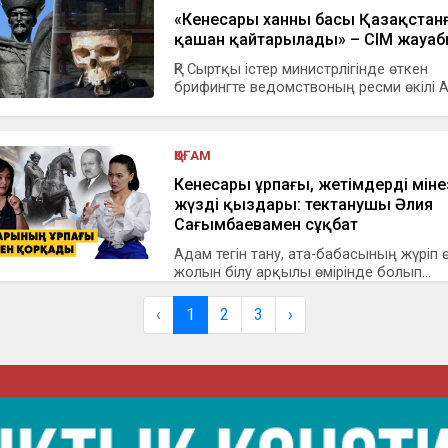
«Кенесары ханның басы Қазақстан
қашан қайтарылады» – СІМ жауа
ҚР Сыртқы істер министрлігінде өткен
брифингте ведомствоның ресми өкілі Ай
ҚОҒАМ
Кенесары ұрпағы, жетімдердің міне
жүздің қыздары: тектанушы Әлия
Сағымбаевамен сұқбат
Адам тегін тану, ата-бабасының жүріп 
жолын білу арқылы өмірінде болып...
‹
1
2
3
›