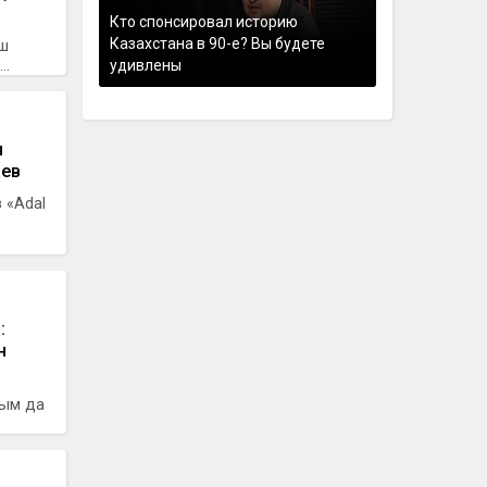
Кто спонсировал историю
Казахстана в 90-е? Вы будете
ыш
..
удивлены
н
аев
 «Adal
:
н
сым да