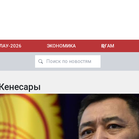
ЛАУ-2026
ЭКОНОМИКА
ҚОҒАМ
 Кенесары