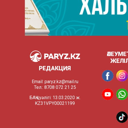
ӘЛЕУМЕ
ЖЕЛІ
РЕДАКЦИЯ
Email:
paryz.kz@mail.ru
Тел.: 8708 072 21 25
БАҚ куәлігі: 13.03.2020 ж.
KZ31VPY00021199