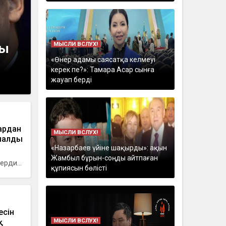
МЫСЛИ ВСЛУХ!
ры
«Өнер адамы саясатқа келмеуі
керек пе?»: Тамара Асар сынға
жауап берді
тардан
МЫСЛИ ВСЛУХ!
амалды
«Назарбаев үйіне шақырды»: ақын
Жамбыл бұрын-соңды айтпаған
ерди...
құпиясын бөлісті
есін
МЫСЛИ ВСЛУХ!
қ