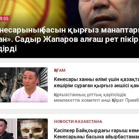
09:05
несарының басын қырғыз манапта
ан». Садыр Жапаров алғаш рет пікір
дірді
ҚОҒАМ
Кенесары ханның өлімі үшін қазақ
кешірім сұраған қырғыз әншісі қ
Қырғызстанның ұлттық қауіпсіздік
мемлекеттік комитеті әнші Қайрат Примб
НОВОСТИ КАЗАХСТАНА
Кәсіпкер Байқоңырдағы ғарыш кем
Кенесарының басына айырбастама