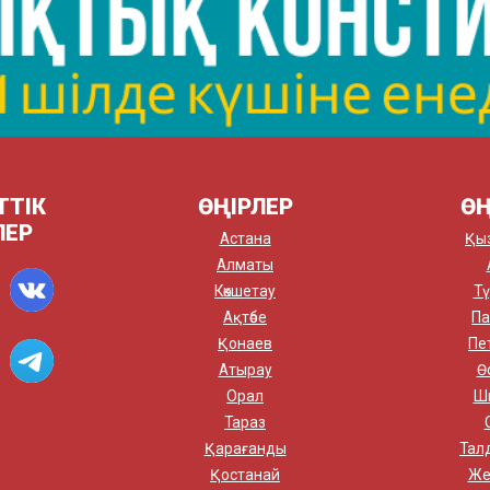
ТТІК
ӨҢІРЛЕР
ӨҢ
ЛЕР
Астана
Қы
Алматы
Көкшетау
Тү
Ақтөбе
Па
Қонаев
Пе
Атырау
Ө
Орал
Ш
Тараз
Қарағанды
Тал
Қостанай
Же