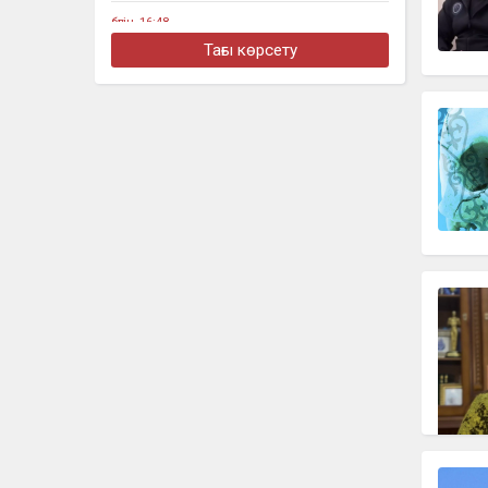
бүгін, 16:48
Алматыда жеңіл көлік тоқтап тұрған
Тағы көрсету
жүк көлігімен соқтығысты
бүгін, 16:30
Четыре бронзовые медали
завоевали казахстанцы на турнире в
Джакарте
бүгін, 16:11
«Әкем радикал емес»: қамаудағы
ақсақалдың қызы Тоқаевтан әділдік
сұрады