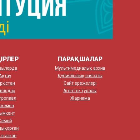
ІРЛЕР
ПАРАҚШАЛАР
зылорда
Мультимедиалық архив
Ақтау
Құпиялылық саясаты
ркістан
Сайт ережелері
влодар
Агенттік туралы
тропавл
Жарнама
скемен
ымкент
Семей
дықорған
зқазған