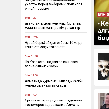
участок перед выборами: появился
онлайн-сервис
БҮГІН, 
бүгін, 19:01
«Ке
Қазақстан: мұнай мен мыс. Орталық
Азияны шын мәнінде кім ұстап тұр
алғ
біл
бүгін, 18:46
Нұрай Серікбайдың отбасы 10 млрд
теңге өтемақы талап етті
бүгін, 18:10
На Казахстан надвигается новая
волна сильной жары
бүгін, 17:28
Алматыда құрылысшыларды кәсіби
мерекесімен құттықтады
бүгін, 17:24
Организатора продажи поддельных
госномеров задержали в Алматы