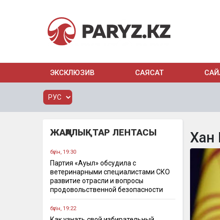
ЭКСКЛЮЗИВ
САЯСАТ
САЙ
ЖАҢАЛЫҚТАР ЛЕНТАСЫ
Хан
бүгін, 19:30
Партия «Ауыл» обсудила с
ветеринарными специалистами СКО
развитие отрасли и вопросы
продовольственной безопасности
бүгін, 19:22
Как узнать свой избирательный