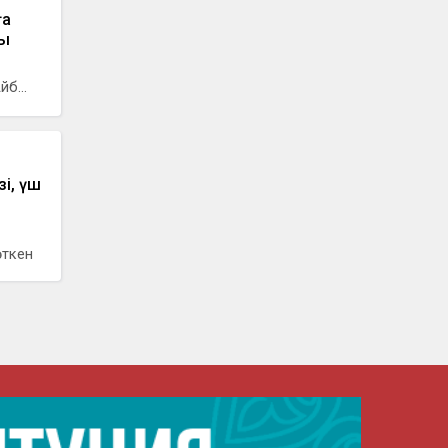
ға
бы
б...
зі, үш
өткен