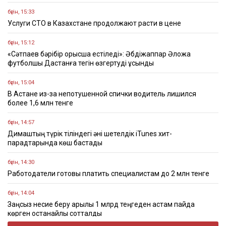
бүгін, 15:33
Услуги СТО в Казахстане продолжают расти в цене
бүгін, 15:12
«Сәтпаев бәрібір орысша естіледі»: Әбдіжаппар Әлқожа
футболшы Дастанға тегін өзгертуді ұсынды
бүгін, 15:04
В Астане из-за непотушенной спички водитель лишился
более 1,6 млн тенге
бүгін, 14:57
Димаштың түрік тіліндегі әні шетелдік iTunes хит-
парадтарында көш бастады
бүгін, 14:30
Работодатели готовы платить специалистам до 2 млн тенге
бүгін, 14:04
Заңсыз несие беру арқылы 1 млрд теңгеден астам пайда
көрген қостанайлық сотталды