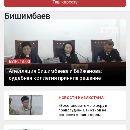
Тағы көрсету
бүгін, 14:00
В Астане впервые испытали беспилотное аэротакси с
Бишимбаев
пассажиром
БҮГІН, 13:00
Апелляция Бишимбаева и Байжанова:
судебная коллегия приняла решение
НОВОСТИ КАЗАХСТАНА
«Восстановить мою веру в
правосудие»: Байжанов не
согласен с приговором