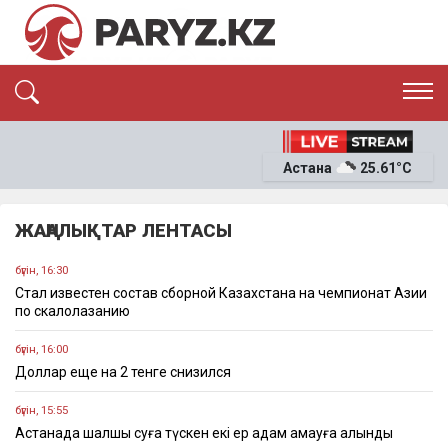
ЭКСКЛЮЗИВ
САЯСАТ
Астана
25.61°C
САЙЛАУ-2026
ЭКОНОМИКА
ҚОҒАМ
ОҚИҒА
ЖАҢАЛЫҚТАР ЛЕНТАСЫ
СҰХБАТ
News
бүгін, 16:30
Стал известен состав сборной Казахстана на чемпионат Азии
по скалолазанию
бүгін, 16:00
Доллар еще на 2 тенге снизился
бүгін, 15:55
Астанада шалшық суға түскен екі ер адам қамауға алынды