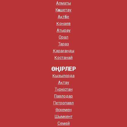
Алматы
Көкшетау
Ақтөбе
Қонаев
Атырау
Орал
Тараз
Қарағанды
Қостанай
ӨҢІРЛЕР
Қызылорда
Ақтау
Түркістан
Павлодар
Петропавл
Өскемен
Шымкент
Семей