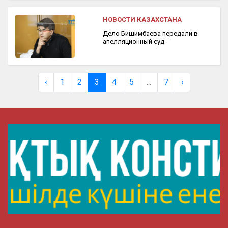
НОВОСТИ КАЗАХСТАНА
Дело Бишимбаева передали в
апелляционный суд
‹
1
2
3
4
5
...
7
›