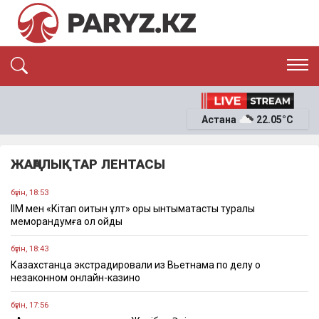
ЭКСКЛЮЗИВ
САЯСАТ
Астана
22.05°C
САЙЛАУ-2026
ЭКОНОМИКА
ҚОҒАМ
ОҚИҒА
ЖАҢАЛЫҚТАР ЛЕНТАСЫ
СҰХБАТ
News
бүгін, 18:53
ІІМ мен «Кітап оқитын ұлт» қоры ынтымақтастық туралы
меморандумға қол қойды
бүгін, 18:43
Казахстанца экстрадировали из Вьетнама по делу о
незаконном онлайн-казино
бүгін, 17:56