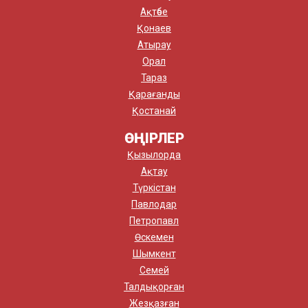
Ақтөбе
Қонаев
Атырау
Орал
Тараз
Қарағанды
Қостанай
ӨҢІРЛЕР
Қызылорда
Ақтау
Түркістан
Павлодар
Петропавл
Өскемен
Шымкент
Семей
Талдықорған
Жезқазған