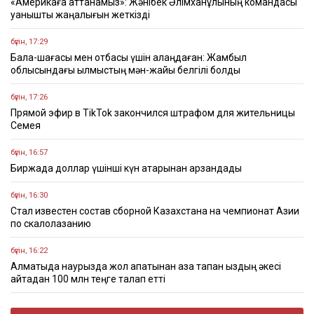
«Америкаға аттанамыз»: Жәнібек Әлімханұлының командасы
қуанышты жаңалығын жеткізді
бүгін, 17:29
Бала-шағасы мен отбасы үшін алаңдаған: Жамбыл
облысындағы қылмыстың мән-жайы белгілі болды
бүгін, 17:26
Прямой эфир в TikTok закончился штрафом для жительницы
Семея
бүгін, 16:57
Биржада доллар үшінші күн қатарынан арзандады
бүгін, 16:30
Стал известен состав сборной Казахстана на чемпионат Азии
по скалолазанию
бүгін, 16:22
Алматыда наурызда жол апатынан қаза тапқан қыздың әкесі
қайтадан 100 млн теңге талап етті
бүгін, 16:00