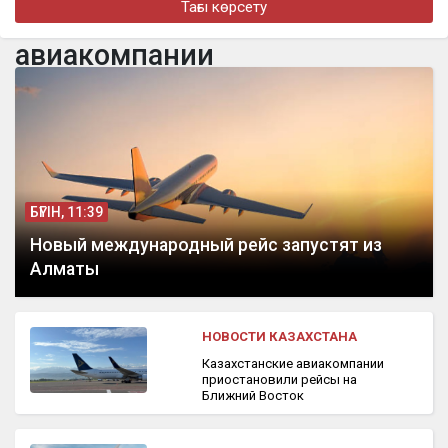
Тағы көрсету
Доллар еще на 2 тенге снизился
авиакомпании
бүгін, 15:55
Астанада шалшық суға түскен екі ер адам қамауға алынды
БҮГІН, 11:39
Новый международный рейс запустят из
Алматы
НОВОСТИ КАЗАХСТАНА
Казахстанские авиакомпании
приостановили рейсы на
Ближний Восток