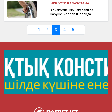
НОВОСТИ КАЗАХСТАНА
Авиакомпанию наказали за
нарушение прав инвалида
‹
1
2
3
4
5
›