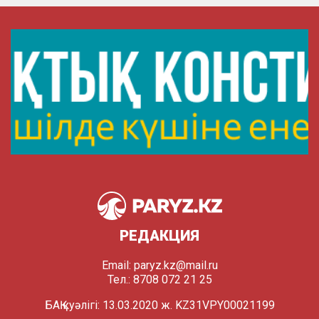
РЕДАКЦИЯ
Email:
paryz.kz@mail.ru
Тел.: 8708 072 21 25
БАҚ куәлігі: 13.03.2020 ж. KZ31VPY00021199