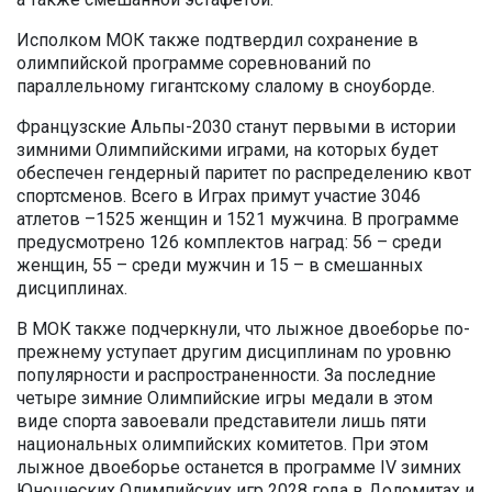
Исполком МОК также подтвердил сохранение в
олимпийской программе соревнований по
параллельному гигантскому слалому в сноуборде.
Французские Альпы-2030 станут первыми в истории
зимними Олимпийскими играми, на которых будет
обеспечен гендерный паритет по распределению квот
спортсменов. Всего в Играх примут участие 3046
атлетов –1525 женщин и 1521 мужчина. В программе
предусмотрено 126 комплектов наград: 56 – среди
женщин, 55 – среди мужчин и 15 – в смешанных
дисциплинах.
В МОК также подчеркнули, что лыжное двоеборье по-
прежнему уступает другим дисциплинам по уровню
популярности и распространенности. За последние
четыре зимние Олимпийские игры медали в этом
виде спорта завоевали представители лишь пяти
национальных олимпийских комитетов. При этом
лыжное двоеборье останется в программе IV зимних
Юношеских Олимпийских игр 2028 года в Доломитах и