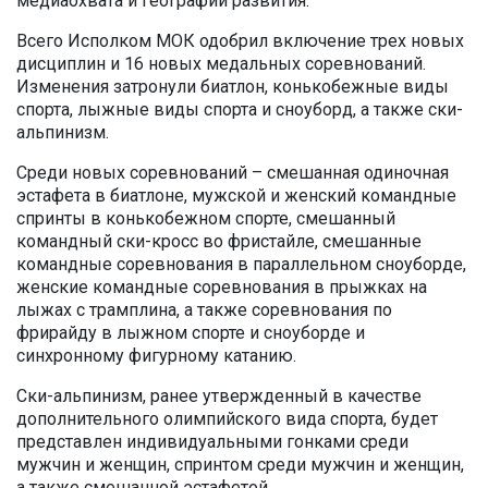
медиаохвата и географии развития.
Всего Исполком МОК одобрил включение трех новых
дисциплин и 16 новых медальных соревнований.
Изменения затронули биатлон, конькобежные виды
спорта, лыжные виды спорта и сноуборд, а также ски-
альпинизм.
Среди новых соревнований – смешанная одиночная
эстафета в биатлоне, мужской и женский командные
спринты в конькобежном спорте, смешанный
командный ски-кросс во фристайле, смешанные
командные соревнования в параллельном сноуборде,
женские командные соревнования в прыжках на
лыжах с трамплина, а также соревнования по
фрирайду в лыжном спорте и сноуборде и
синхронному фигурному катанию.
Ски-альпинизм, ранее утвержденный в качестве
дополнительного олимпийского вида спорта, будет
представлен индивидуальными гонками среди
мужчин и женщин, спринтом среди мужчин и женщин,
а также смешанной эстафетой.