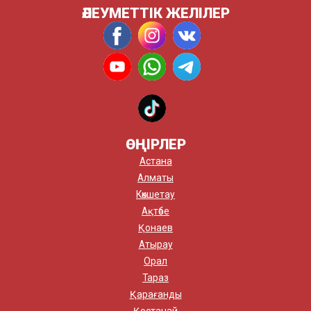
ӘЛЕУМЕТТІК ЖЕЛІЛЕР
ӨҢІРЛЕР
Астана
Алматы
Көкшетау
Ақтөбе
Қонаев
Атырау
Орал
Тараз
Қарағанды
Қостанай