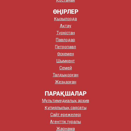
ӨҢІРЛЕР
Қызылорда
Ақтау
Түркістан
Павлодар
Петропавл
Өскемен
Шымкент
Семей
Талдықорған
Жезқазған
ПАРАҚШАЛАР
Мультимедиалық архив
Құпиялылық саясаты
Сайт ережелері
Агенттік туралы
Жарнама