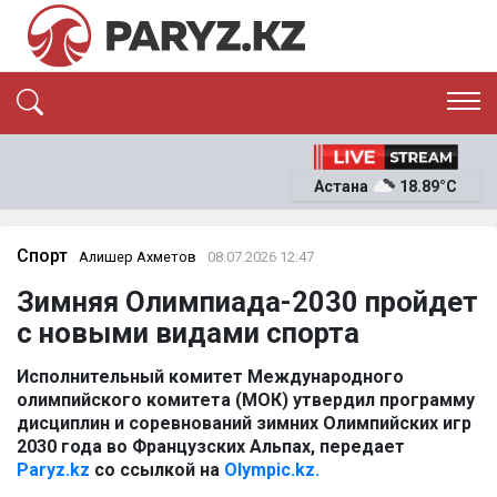
ЭКСКЛЮЗИВ
САЯСАТ
Астана
18.89°C
САЙЛАУ-2026
ЭКОНОМИКА
ҚОҒАМ
ОҚИҒА
Спорт
Алишер Ахметов
08.07.2026 12:47
СҰХБАТ
Зимняя Олимпиада-2030 пройдет
News
с новыми видами спорта
Исполнительный комитет Международного
олимпийского комитета (МОК) утвердил программу
дисциплин и соревнований зимних Олимпийских игр
2030 года во Французских Альпах, передает
Paryz.kz
со ссылкой на
Olympic.kz.