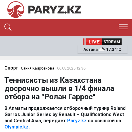
ЭКСКЛЮЗИВ
САЯСАТ
Астана
17.34°C
САЙЛАУ-2026
ЭКОНОМИКА
ҚОҒАМ
ОҚИҒА
Спорт
Сания Каирбекова
06.08.2025 12:36
СҰХБАТ
Теннисисты из Казахстана
News
досрочно вышли в 1/4 финала
отбора на "Ролан Гаррос"
В Алматы продолжается отборочный турнир Roland
Garros Junior Series by Renault – Qualifications West
and Central Asia, передает
Paryz.kz
со ссылкой на
Olympic.kz.