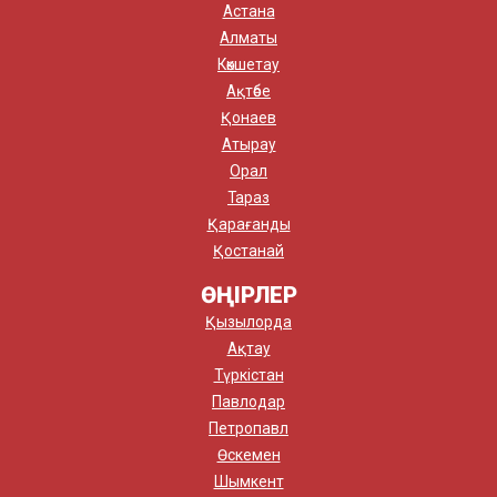
Астана
Алматы
Көкшетау
Ақтөбе
Қонаев
Атырау
Орал
Тараз
Қарағанды
Қостанай
ӨҢІРЛЕР
Қызылорда
Ақтау
Түркістан
Павлодар
Петропавл
Өскемен
Шымкент