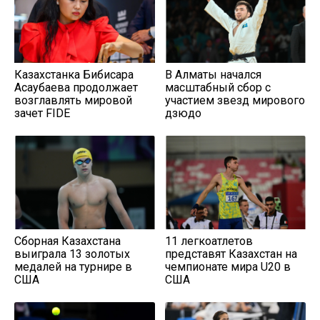
Казахстанка Бибисара
В Алматы начался
Асаубаева продолжает
масштабный сбор с
возглавлять мировой
участием звезд мирового
зачет FIDE
дзюдо
Сборная Казахстана
11 легкоатлетов
выиграла 13 золотых
представят Казахстан на
медалей на турнире в
чемпионате мира U20 в
США
США