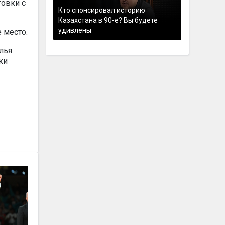
товки с
Кто спонсировал историю
Казахстана в 90-е? Вы будете
удивлены
 место.
лья
ки