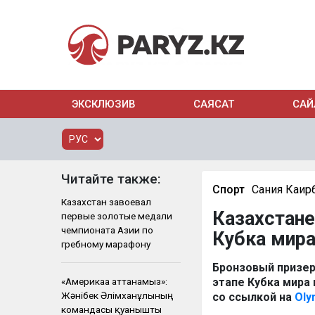
ЭКСКЛЮЗИВ
САЯСАТ
САЙ
Читайте также:
Спорт
Сания Каир
Казахстан завоевал
Казахстане
первые золотые медали
чемпионата Азии по
Кубка мира
гребному марафону
Бронзовый призер
«Америкаға аттанамыз»:
этапе Кубка мира
Жәнібек Әлімханұлының
со ссылкой на
Oly
командасы қуанышты