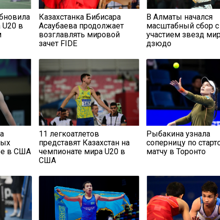
бновила
Казахстанка Бибисара
В Алматы начался
 U20 в
Асаубаева продолжает
масштабный сбор с
м
возглавлять мировой
участием звезд ми
зачет FIDE
дзюдо
а
11 легкоатлетов
Рыбакина узнала
тых
представят Казахстан на
соперницу по стар
ре в США
чемпионате мира U20 в
матчу в Торонто
США