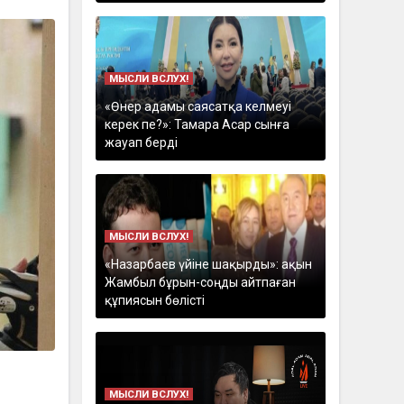
МЫСЛИ ВСЛУХ!
«Өнер адамы саясатқа келмеуі
керек пе?»: Тамара Асар сынға
жауап берді
МЫСЛИ ВСЛУХ!
«Назарбаев үйіне шақырды»: ақын
Жамбыл бұрын-соңды айтпаған
құпиясын бөлісті
МЫСЛИ ВСЛУХ!