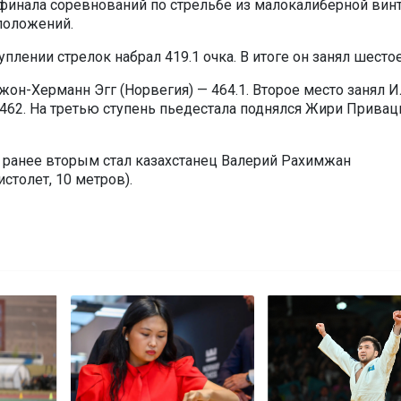
финала соревнований по стрельбе из малокалиберной вин
 положений.
лении стрелок набрал 419.1 очка. В итоге он занял шестое
он-Херманн Эгг (Норвегия) — 464.1. Второе место занял И
 462. На третью ступень пьедестала поднялся Жири Привац
 ранее вторым стал казахстанец Валерий Рахимжан
столет, 10 метров).