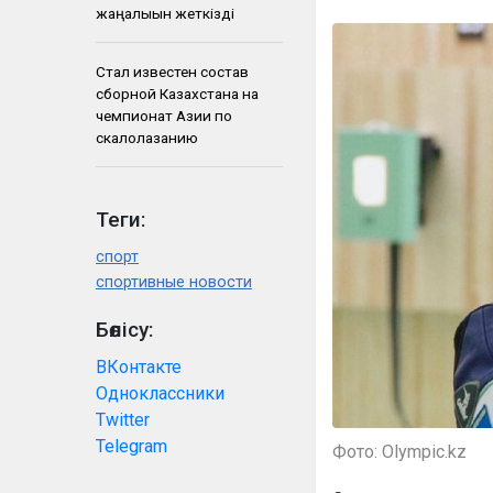
жаңалығын жеткізді
Стал известен состав
сборной Казахстана на
чемпионат Азии по
скалолазанию
Теги:
спорт
спортивные новости
Бөлісу:
ВКонтакте
Одноклассники
Twitter
Telegram
Фото: Olympic.kz