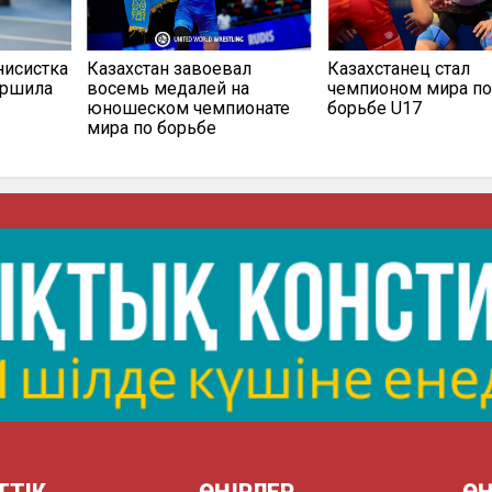
нисистка
Казахстан завоевал
Казахстанец стал
ершила
восемь медалей на
чемпионом мира п
юношеском чемпионате
борьбе U17
мира по борьбе
ТТІК
ӨҢІРЛЕР
ӨҢ