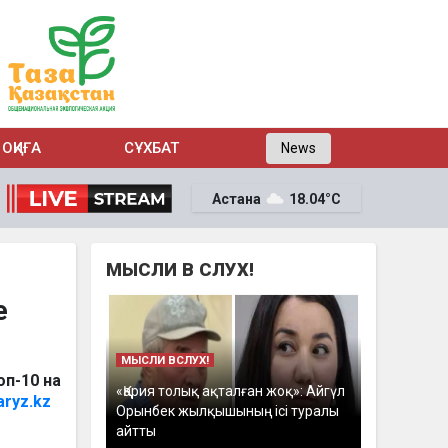
ОҚИҒА
СҰХБАТ
News
Астана
18.04°C
МЫСЛИ В СЛУХ!
е
МЫСЛИ ВСЛУХ!
п-10 на
«Қария толық ақталған жоқ»: Айгүл
aryz.kz
Орынбек жылқышының ісі туралы
айтты